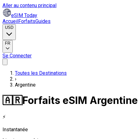
Aller au contenu principal
eSIM Today
Accueil
Forfaits
Guides
USD
FR
Se Connecter
Toutes les Destinations
›
Argentine
🇦🇷
Forfaits eSIM Argentine
⚡
Instantanée