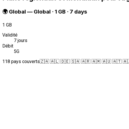
🌍
Global
—
Global · 1 GB · 7 days
1 GB
Validité
7 jours
Débit
5G
118 pays couverts
🇿🇦 🇦🇱 🇩🇪 🇸🇦 🇦🇷 🇦🇲 🇦🇺 🇦🇹 🇦