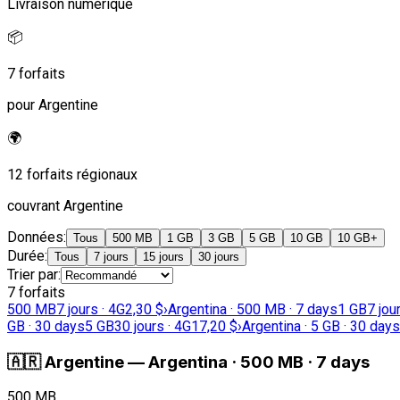
Livraison numérique
📦
7 forfaits
pour Argentine
🌍
12 forfaits régionaux
couvrant Argentine
Données
:
Tous
500 MB
1 GB
3 GB
5 GB
10 GB
10 GB+
Durée
:
Tous
7 jours
15 jours
30 jours
Trier par
:
7 forfaits
500 MB
7 jours · 4G
2,30 $
›
Argentina · 500 MB · 7 days
1 GB
7 jou
GB · 30 days
5 GB
30 jours · 4G
17,20 $
›
Argentina · 5 GB · 30 days
🇦🇷
Argentine
—
Argentina · 500 MB · 7 days
500 MB