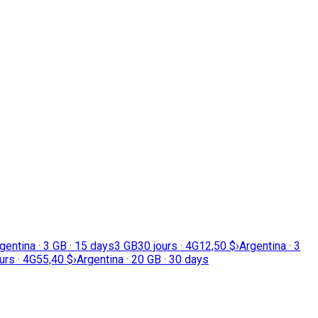
gentina · 3 GB · 15 days
3 GB
30 jours · 4G
12,50 $
›
Argentina · 3
urs · 4G
55,40 $
›
Argentina · 20 GB · 30 days