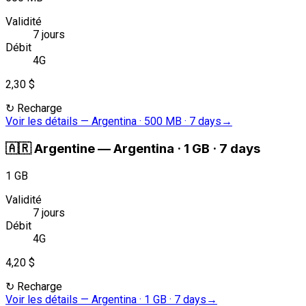
Validité
7 jours
Débit
4G
2,30 $
↻
Recharge
Voir les détails
—
Argentina · 500 MB · 7 days
→
🇦🇷
Argentine
—
Argentina · 1 GB · 7 days
1 GB
Validité
7 jours
Débit
4G
4,20 $
↻
Recharge
Voir les détails
—
Argentina · 1 GB · 7 days
→