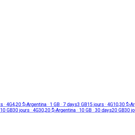
rs · 4G
4,20 $
›
Argentina · 1 GB · 7 days
3 GB
15 jours · 4G
10,30 $
›
Ar
10 GB
30 jours · 4G
30,20 $
›
Argentina · 10 GB · 30 days
20 GB
30 jo