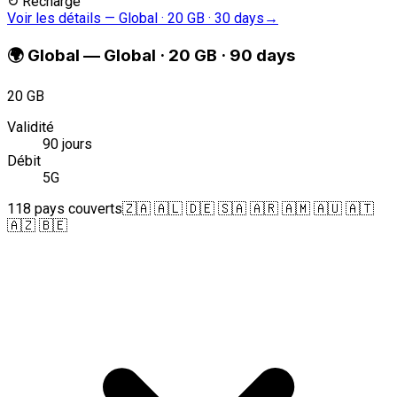
↻
Recharge
Voir les détails
—
Global · 20 GB · 30 days
→
🌍
Global
—
Global · 20 GB · 90 days
20 GB
Validité
90 jours
Débit
5G
118 pays couverts
🇿🇦 🇦🇱 🇩🇪 🇸🇦 🇦🇷 🇦🇲 🇦🇺 🇦🇹
🇦🇿 🇧🇪