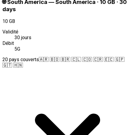
🌐
South America
—
South America · 10 GB · 30
days
10 GB
Validité
30 jours
Débit
5G
20 pays couverts
🇦🇷 🇧🇴 🇧🇷 🇨🇱 🇨🇴 🇨🇷 🇪🇨 🇬🇵
🇬🇹 🇭🇳