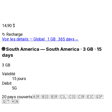
14,90 $
↻
Recharge
Voir les détails
—
Global · 1 GB · 365 days
→
🌐
South America
—
South America · 3 GB · 15
days
3 GB
Validité
15 jours
Débit
5G
20 pays couverts
🇦🇷 🇧🇴 🇧🇷 🇨🇱 🇨🇴 🇨🇷 🇪🇨 🇬🇵
🇬🇹 🇭🇳