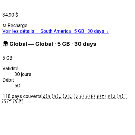
34,90 $
↻
Recharge
Voir les détails
—
South America · 5 GB · 30 days
→
🌍
Global
—
Global · 5 GB · 30 days
5 GB
Validité
30 jours
Débit
5G
118 pays couverts
🇿🇦 🇦🇱 🇩🇪 🇸🇦 🇦🇷 🇦🇲 🇦🇺 🇦🇹
🇦🇿 🇧🇪