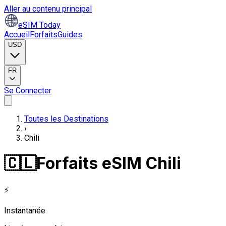
Aller au contenu principal
eSIM Today
Accueil
Forfaits
Guides
USD
FR
Se Connecter
Toutes les Destinations
›
Chili
🇨🇱
Forfaits eSIM Chili
⚡
Instantanée