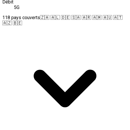
Débit
5G
118 pays couverts
🇿🇦 🇦🇱 🇩🇪 🇸🇦 🇦🇷 🇦🇲 🇦🇺 🇦🇹
🇦🇿 🇧🇪