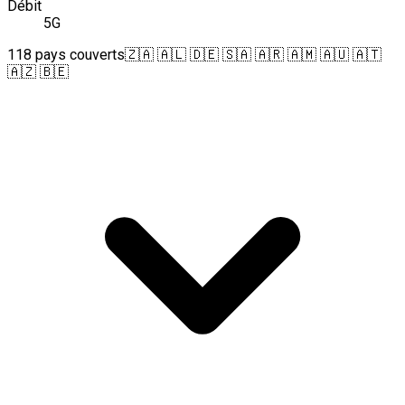
Débit
5G
118 pays couverts
🇿🇦 🇦🇱 🇩🇪 🇸🇦 🇦🇷 🇦🇲 🇦🇺 🇦🇹
🇦🇿 🇧🇪