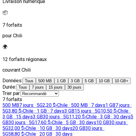
Livraison numérique
📦
7 forfaits
pour Chili
🌍
12 forfaits régionaux
couvrant Chili
Données
:
Tous
500 MB
1 GB
3 GB
5 GB
10 GB
10 GB+
Durée
:
Tous
7 jours
15 jours
30 jours
Trier par
:
7 forfaits
500 MB
7 jours · 5G
2,20 $
›
Chile · 500 MB · 7 days
1 GB
7 jours ·
5G
3,80 $
›
Chile · 1 GB · 7 days
3 GB
15 jours · 5G
10,50 $
›
Chile ·
3 GB · 15 days
3 GB
30 jours · 5G
11,20 $
›
Chile · 3 GB · 30 days
5
GB
30 jours · 5G
17,60 $
›
Chile · 5 GB · 30 days
10 GB
30 jours ·
5G
32,00 $
›
Chile · 10 GB · 30 days
20 GB
30 jours ·
5G
58,80 $
›
Chile · 20 GB · 30 days