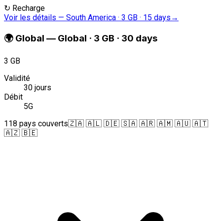
↻
Recharge
Voir les détails
—
South America · 3 GB · 15 days
→
🌍
Global
—
Global · 3 GB · 30 days
3 GB
Validité
30 jours
Débit
5G
118 pays couverts
🇿🇦 🇦🇱 🇩🇪 🇸🇦 🇦🇷 🇦🇲 🇦🇺 🇦🇹
🇦🇿 🇧🇪