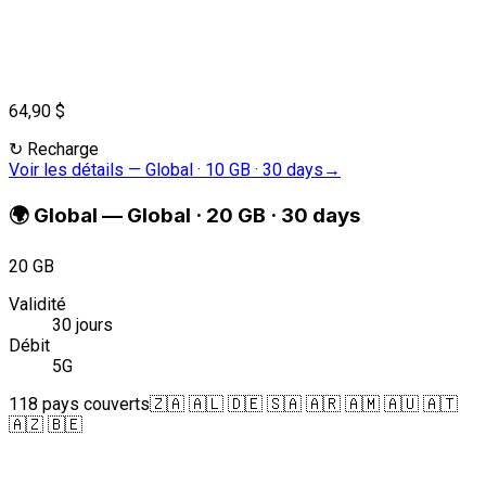
64,90 $
↻
Recharge
Voir les détails
—
Global · 10 GB · 30 days
→
🌍
Global
—
Global · 20 GB · 30 days
20 GB
Validité
30 jours
Débit
5G
118 pays couverts
🇿🇦 🇦🇱 🇩🇪 🇸🇦 🇦🇷 🇦🇲 🇦🇺 🇦🇹
🇦🇿 🇧🇪