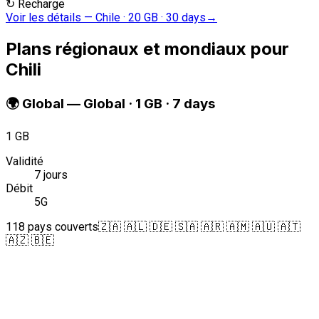
↻
Recharge
Voir les détails
—
Chile · 20 GB · 30 days
→
Plans régionaux et mondiaux pour
Chili
🌍
Global
—
Global · 1 GB · 7 days
1 GB
Validité
7 jours
Débit
5G
118 pays couverts
🇿🇦 🇦🇱 🇩🇪 🇸🇦 🇦🇷 🇦🇲 🇦🇺 🇦🇹
🇦🇿 🇧🇪