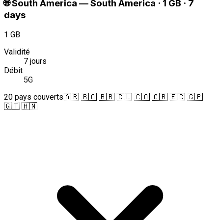
🌐
South America
—
South America · 1 GB · 7
days
1 GB
Validité
7 jours
Débit
5G
20 pays couverts
🇦🇷 🇧🇴 🇧🇷 🇨🇱 🇨🇴 🇨🇷 🇪🇨 🇬🇵
🇬🇹 🇭🇳