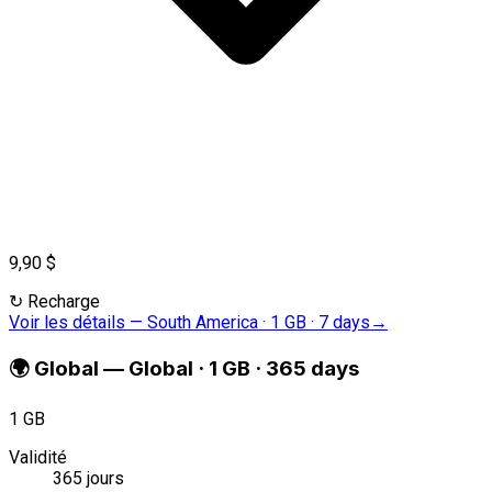
9,90 $
↻
Recharge
Voir les détails
—
South America · 1 GB · 7 days
→
🌍
Global
—
Global · 1 GB · 365 days
1 GB
Validité
365 jours