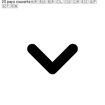
20 pays couverts
🇦🇷 🇧🇴 🇧🇷 🇨🇱 🇨🇴 🇨🇷 🇪🇨 🇬🇵
🇬🇹 🇭🇳