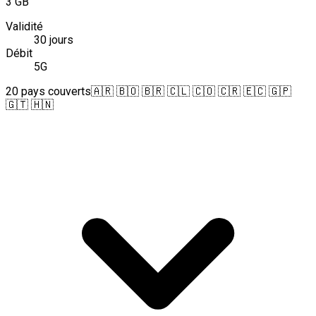
3 GB
Validité
30 jours
Débit
5G
20 pays couverts
🇦🇷 🇧🇴 🇧🇷 🇨🇱 🇨🇴 🇨🇷 🇪🇨 🇬🇵
🇬🇹 🇭🇳