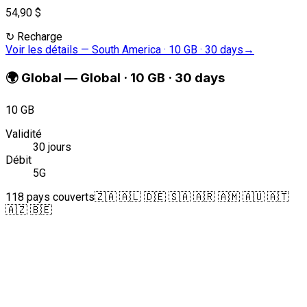
54,90 $
↻
Recharge
Voir les détails
—
South America · 10 GB · 30 days
→
🌍
Global
—
Global · 10 GB · 30 days
10 GB
Validité
30 jours
Débit
5G
118 pays couverts
🇿🇦 🇦🇱 🇩🇪 🇸🇦 🇦🇷 🇦🇲 🇦🇺 🇦🇹
🇦🇿 🇧🇪