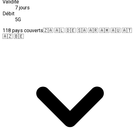
Validité
7 jours
Débit
5G
118 pays couverts
🇿🇦 🇦🇱 🇩🇪 🇸🇦 🇦🇷 🇦🇲 🇦🇺 🇦🇹
🇦🇿 🇧🇪