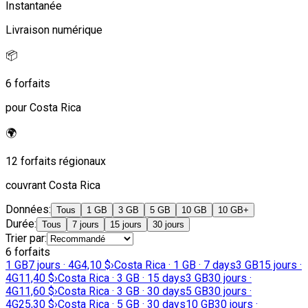
Instantanée
Livraison numérique
📦
6 forfaits
pour Costa Rica
🌍
12 forfaits régionaux
couvrant Costa Rica
Données
:
Tous
1 GB
3 GB
5 GB
10 GB
10 GB+
Durée
:
Tous
7 jours
15 jours
30 jours
Trier par
:
6 forfaits
1 GB
7 jours · 4G
4,10 $
›
Costa Rica · 1 GB · 7 days
3 GB
15 jours ·
4G
11,40 $
›
Costa Rica · 3 GB · 15 days
3 GB
30 jours ·
4G
11,60 $
›
Costa Rica · 3 GB · 30 days
5 GB
30 jours ·
4G
25,30 $
›
Costa Rica · 5 GB · 30 days
10 GB
30 jours ·