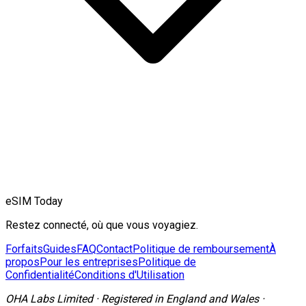
eSIM Today
Restez connecté, où que vous voyagiez.
Forfaits
Guides
FAQ
Contact
Politique de remboursement
À
propos
Pour les entreprises
Politique de
Confidentialité
Conditions d'Utilisation
OHA Labs Limited
·
Registered in
England and Wales
·