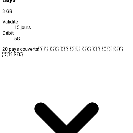
3 GB
Validité
15 jours
Débit
5G
20 pays couverts
🇦🇷 🇧🇴 🇧🇷 🇨🇱 🇨🇴 🇨🇷 🇪🇨 🇬🇵
🇬🇹 🇭🇳