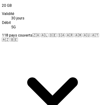
20 GB
Validité
30 jours
Débit
5G
118 pays couverts
🇿🇦 🇦🇱 🇩🇪 🇸🇦 🇦🇷 🇦🇲 🇦🇺 🇦🇹
🇦🇿 🇧🇪