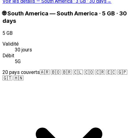
Voir les détails
—
South America · 3 GB · 30 days
→
🌐
South America
—
South America · 5 GB · 30
days
5 GB
Validité
30 jours
Débit
5G
20 pays couverts
🇦🇷 🇧🇴 🇧🇷 🇨🇱 🇨🇴 🇨🇷 🇪🇨 🇬🇵
🇬🇹 🇭🇳