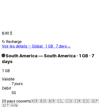
8,90 $
↻
Recharge
Voir les détails
—
Global · 1 GB · 7 days
→
🌐
South America
—
South America · 1 GB · 7
days
1 GB
Validité
7 jours
Débit
5G
20 pays couverts
🇦🇷 🇧🇴 🇧🇷 🇨🇱 🇨🇴 🇨🇷 🇪🇨 🇬🇵
🇬🇹 🇭🇳