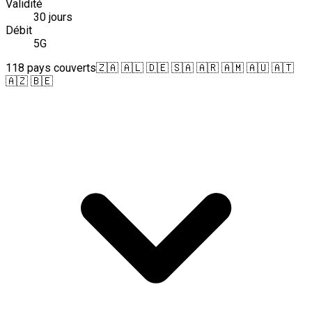
Validité
30 jours
Débit
5G
118 pays couverts
🇿🇦 🇦🇱 🇩🇪 🇸🇦 🇦🇷 🇦🇲 🇦🇺 🇦🇹
🇦🇿 🇧🇪