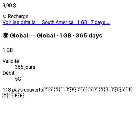
9,90 $
↻
Recharge
Voir les détails
—
South America · 1 GB · 7 days
→
🌍
Global
—
Global · 1 GB · 365 days
1 GB
Validité
365 jours
Débit
5G
118 pays couverts
🇿🇦 🇦🇱 🇩🇪 🇸🇦 🇦🇷 🇦🇲 🇦🇺 🇦🇹
🇦🇿 🇧🇪