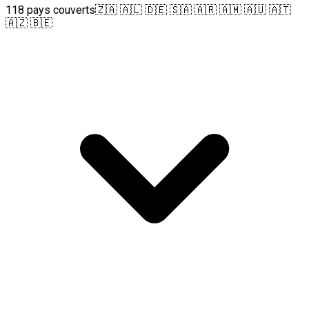
118 pays couverts
🇿🇦 🇦🇱 🇩🇪 🇸🇦 🇦🇷 🇦🇲 🇦🇺 🇦🇹
🇦🇿 🇧🇪