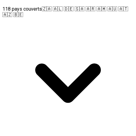
118 pays couverts
🇿🇦 🇦🇱 🇩🇪 🇸🇦 🇦🇷 🇦🇲 🇦🇺 🇦🇹
🇦🇿 🇧🇪