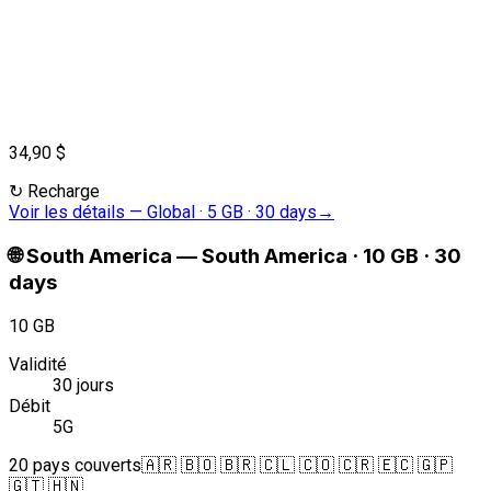
34,90 $
↻
Recharge
Voir les détails
—
Global · 5 GB · 30 days
→
🌐
South America
—
South America · 10 GB · 30
days
10 GB
Validité
30 jours
Débit
5G
20 pays couverts
🇦🇷 🇧🇴 🇧🇷 🇨🇱 🇨🇴 🇨🇷 🇪🇨 🇬🇵
🇬🇹 🇭🇳