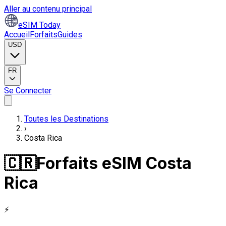
Aller au contenu principal
eSIM Today
Accueil
Forfaits
Guides
USD
FR
Se Connecter
Toutes les Destinations
›
Costa Rica
🇨🇷
Forfaits eSIM Costa
Rica
⚡