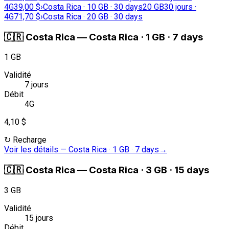
4G
39,00 $
›
Costa Rica · 10 GB · 30 days
20 GB
30 jours ·
4G
71,70 $
›
Costa Rica · 20 GB · 30 days
🇨🇷
Costa Rica
—
Costa Rica · 1 GB · 7 days
1 GB
Validité
7 jours
Débit
4G
4,10 $
↻
Recharge
Voir les détails
—
Costa Rica · 1 GB · 7 days
→
🇨🇷
Costa Rica
—
Costa Rica · 3 GB · 15 days
3 GB
Validité
15 jours
Débit