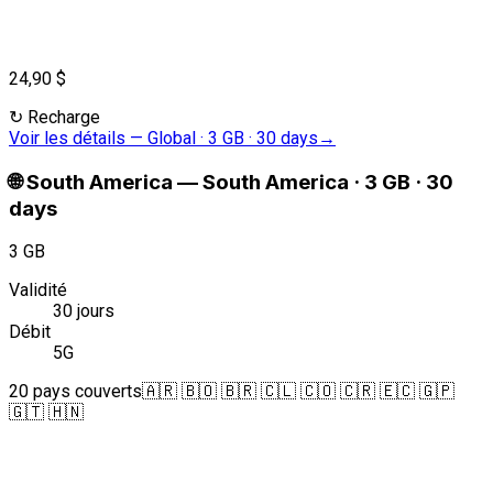
24,90 $
↻
Recharge
Voir les détails
—
Global · 3 GB · 30 days
→
🌐
South America
—
South America · 3 GB · 30
days
3 GB
Validité
30 jours
Débit
5G
20 pays couverts
🇦🇷 🇧🇴 🇧🇷 🇨🇱 🇨🇴 🇨🇷 🇪🇨 🇬🇵
🇬🇹 🇭🇳