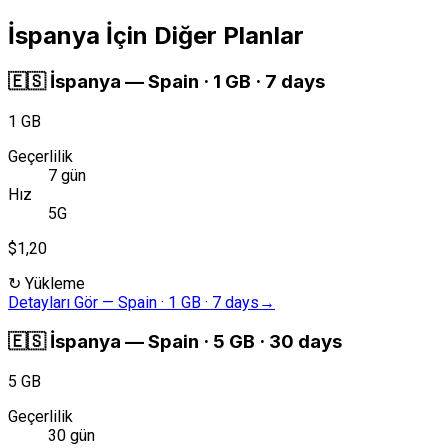
İspanya İçin Diğer Planlar
🇪🇸
İspanya
—
Spain · 1 GB · 7 days
1 GB
Geçerlilik
7 gün
Hız
5G
$1,20
↻
Yükleme
Detayları Gör
—
Spain · 1 GB · 7 days
→
🇪🇸
İspanya
—
Spain · 5 GB · 30 days
5 GB
Geçerlilik
30 gün