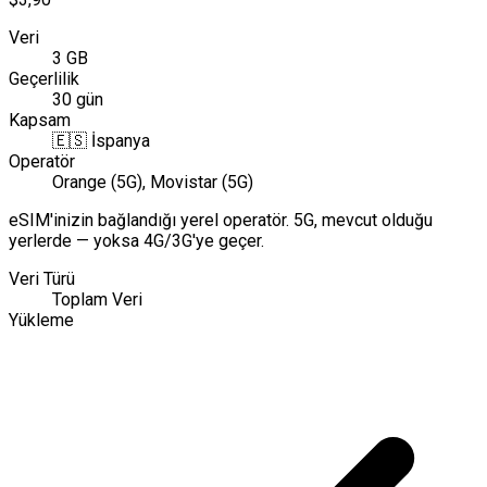
Veri
3 GB
Geçerlilik
30 gün
Kapsam
🇪🇸
İspanya
Operatör
Orange (5G), Movistar (5G)
eSIM'inizin bağlandığı yerel operatör. 5G, mevcut olduğu
yerlerde — yoksa 4G/3G'ye geçer.
Veri Türü
Toplam Veri
Yükleme