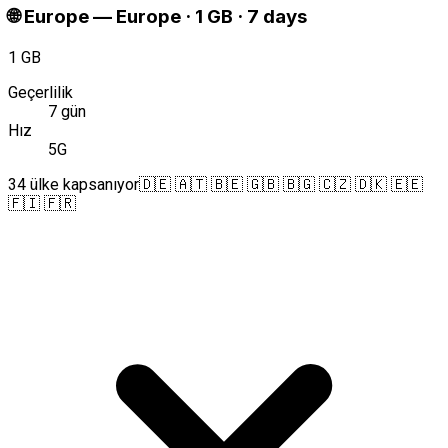
🌐
Europe
—
Europe · 1 GB · 7 days
1 GB
Geçerlilik
7 gün
Hız
5G
34 ülke kapsanıyor
🇩🇪 🇦🇹 🇧🇪 🇬🇧 🇧🇬 🇨🇿 🇩🇰 🇪🇪
🇫🇮 🇫🇷