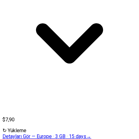
$7,90
↻
Yükleme
Detayları Gör
—
Europe · 3 GB · 15 days
→