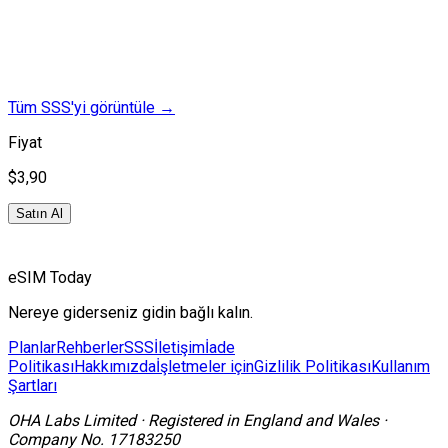
Tüm SSS'yi görüntüle
→
Fiyat
$3,90
Satın Al
eSIM Today
Nereye giderseniz gidin bağlı kalın.
Planlar
Rehberler
SSS
İletişim
İade
Politikası
Hakkımızda
İşletmeler için
Gizlilik Politikası
Kullanım
Şartları
OHA Labs Limited
·
Registered in
England and Wales
·
Company No.
17183250