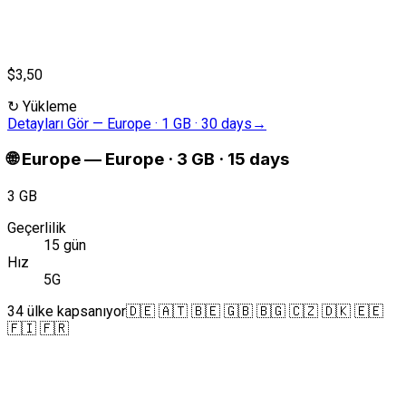
$3,50
↻
Yükleme
Detayları Gör
—
Europe · 1 GB · 30 days
→
🌐
Europe
—
Europe · 3 GB · 15 days
3 GB
Geçerlilik
15 gün
Hız
5G
34 ülke kapsanıyor
🇩🇪 🇦🇹 🇧🇪 🇬🇧 🇧🇬 🇨🇿 🇩🇰 🇪🇪
🇫🇮 🇫🇷