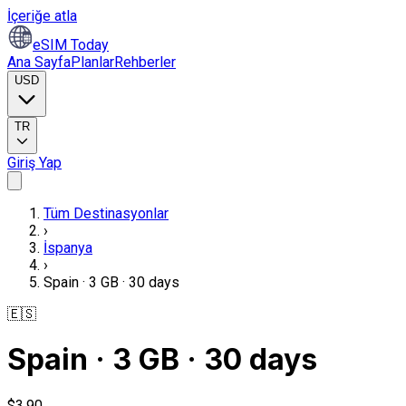
İçeriğe atla
eSIM Today
Ana Sayfa
Planlar
Rehberler
USD
TR
Giriş Yap
Tüm Destinasyonlar
›
İspanya
›
Spain · 3 GB · 30 days
🇪🇸
Spain · 3 GB · 30 days
$3,90