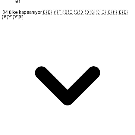
5G
34 ülke kapsanıyor
🇩🇪 🇦🇹 🇧🇪 🇬🇧 🇧🇬 🇨🇿 🇩🇰 🇪🇪
🇫🇮 🇫🇷