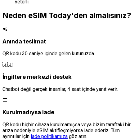
yeterli.
Neden eSIM Today'den almalısınız?
📲
Anında teslimat
QR kodu 30 saniye içinde gelen kutunuzda.
🇬🇧
İngiltere merkezli destek
Chatbot değil gerçek insanlar, 4 saat içinde yanıt verir.
💷
Kurulmadıysa iade
QR kodu hiçbir cihaza kurulmamışsa veya bizim taraftaki bir
arıza nedeniyle eSIM aktifleşmiyorsa iade ederiz. Tüm
ayrıntılar için
iade politikamıza
göz atın.