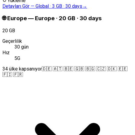
↻
Yükleme
Detayları Gör
—
Global · 3 GB · 30 days
→
🌐
Europe
—
Europe · 20 GB · 30 days
20 GB
Geçerlilik
30 gün
Hız
5G
34 ülke kapsanıyor
🇩🇪 🇦🇹 🇧🇪 🇬🇧 🇧🇬 🇨🇿 🇩🇰 🇪🇪
🇫🇮 🇫🇷