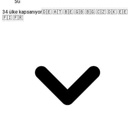
5G
34 ülke kapsanıyor
🇩🇪 🇦🇹 🇧🇪 🇬🇧 🇧🇬 🇨🇿 🇩🇰 🇪🇪
🇫🇮 🇫🇷