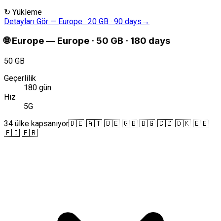
↻
Yükleme
Detayları Gör
—
Europe · 20 GB · 90 days
→
🌐
Europe
—
Europe · 50 GB · 180 days
50 GB
Geçerlilik
180 gün
Hız
5G
34 ülke kapsanıyor
🇩🇪 🇦🇹 🇧🇪 🇬🇧 🇧🇬 🇨🇿 🇩🇰 🇪🇪
🇫🇮 🇫🇷