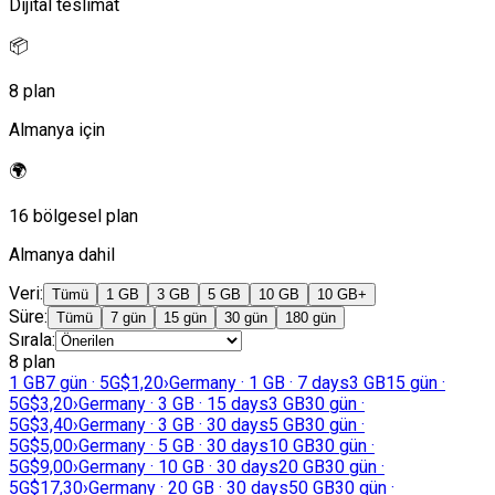
Dijital teslimat
📦
8 plan
Almanya için
🌍
16 bölgesel plan
Almanya dahil
Veri
:
Tümü
1 GB
3 GB
5 GB
10 GB
10 GB+
Süre
:
Tümü
7 gün
15 gün
30 gün
180 gün
Sırala
:
8 plan
1 GB
7 gün · 5G
$1,20
›
Germany · 1 GB · 7 days
3 GB
15 gün ·
5G
$3,20
›
Germany · 3 GB · 15 days
3 GB
30 gün ·
5G
$3,40
›
Germany · 3 GB · 30 days
5 GB
30 gün ·
5G
$5,00
›
Germany · 5 GB · 30 days
10 GB
30 gün ·
5G
$9,00
›
Germany · 10 GB · 30 days
20 GB
30 gün ·
5G
$17,30
›
Germany · 20 GB · 30 days
50 GB
30 gün ·