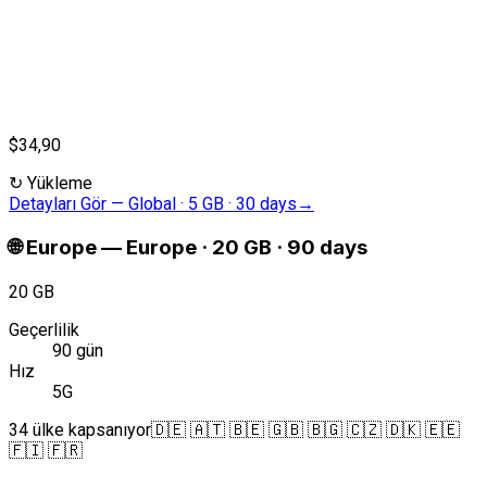
$34,90
↻
Yükleme
Detayları Gör
—
Global · 5 GB · 30 days
→
🌐
Europe
—
Europe · 20 GB · 90 days
20 GB
Geçerlilik
90 gün
Hız
5G
34 ülke kapsanıyor
🇩🇪 🇦🇹 🇧🇪 🇬🇧 🇧🇬 🇨🇿 🇩🇰 🇪🇪
🇫🇮 🇫🇷