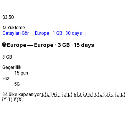
$3,50
↻
Yükleme
Detayları Gör
—
Europe · 1 GB · 30 days
→
🌐
Europe
—
Europe · 3 GB · 15 days
3 GB
Geçerlilik
15 gün
Hız
5G
34 ülke kapsanıyor
🇩🇪 🇦🇹 🇧🇪 🇬🇧 🇧🇬 🇨🇿 🇩🇰 🇪🇪
🇫🇮 🇫🇷