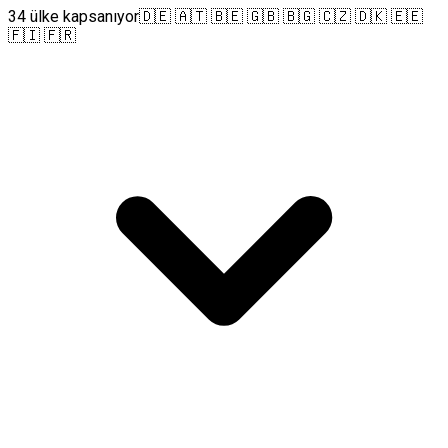
34 ülke kapsanıyor
🇩🇪 🇦🇹 🇧🇪 🇬🇧 🇧🇬 🇨🇿 🇩🇰 🇪🇪
🇫🇮 🇫🇷