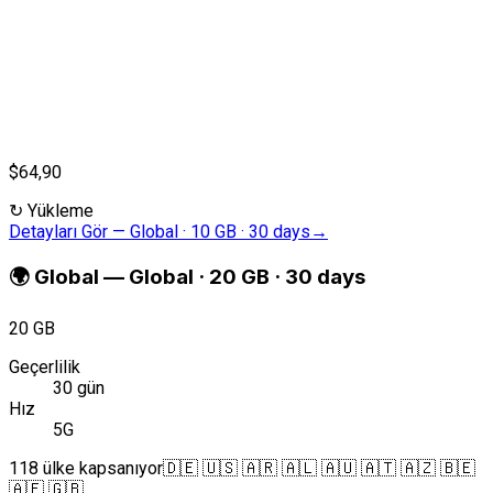
$64,90
↻
Yükleme
Detayları Gör
—
Global · 10 GB · 30 days
→
🌍
Global
—
Global · 20 GB · 30 days
20 GB
Geçerlilik
30 gün
Hız
5G
118 ülke kapsanıyor
🇩🇪 🇺🇸 🇦🇷 🇦🇱 🇦🇺 🇦🇹 🇦🇿 🇧🇪
🇦🇪 🇬🇧