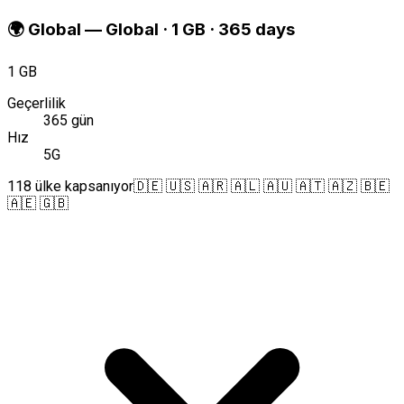
🌍
Global
—
Global · 1 GB · 365 days
1 GB
Geçerlilik
365 gün
Hız
5G
118 ülke kapsanıyor
🇩🇪 🇺🇸 🇦🇷 🇦🇱 🇦🇺 🇦🇹 🇦🇿 🇧🇪
🇦🇪 🇬🇧