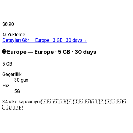
$8,90
↻
Yükleme
Detayları Gör
—
Europe · 3 GB · 30 days
→
🌐
Europe
—
Europe · 5 GB · 30 days
5 GB
Geçerlilik
30 gün
Hız
5G
34 ülke kapsanıyor
🇩🇪 🇦🇹 🇧🇪 🇬🇧 🇧🇬 🇨🇿 🇩🇰 🇪🇪
🇫🇮 🇫🇷