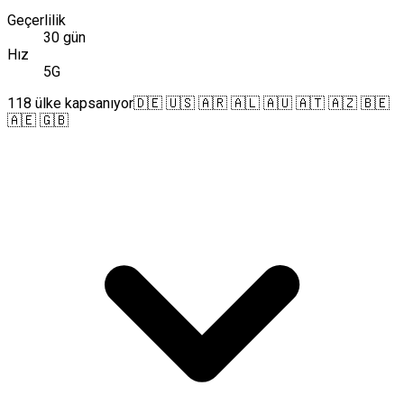
Geçerlilik
30 gün
Hız
5G
118 ülke kapsanıyor
🇩🇪 🇺🇸 🇦🇷 🇦🇱 🇦🇺 🇦🇹 🇦🇿 🇧🇪
🇦🇪 🇬🇧