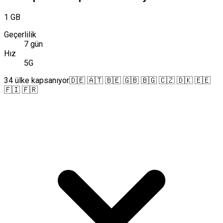
1 GB
Geçerlilik
7 gün
Hız
5G
34 ülke kapsanıyor
🇩🇪 🇦🇹 🇧🇪 🇬🇧 🇧🇬 🇨🇿 🇩🇰 🇪🇪
🇫🇮 🇫🇷