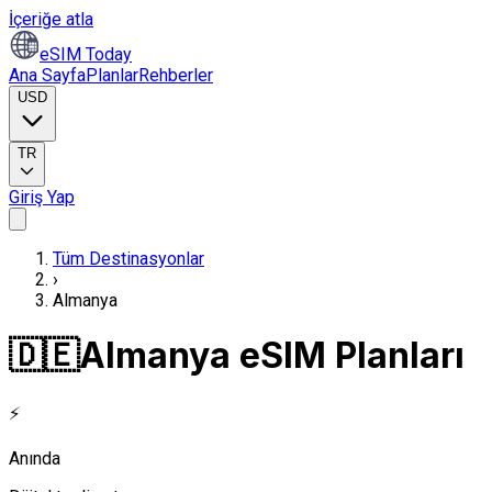
İçeriğe atla
eSIM Today
Ana Sayfa
Planlar
Rehberler
USD
TR
Giriş Yap
Tüm Destinasyonlar
›
Almanya
🇩🇪
Almanya eSIM Planları
⚡
Anında