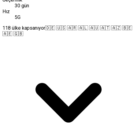
30 gün
Hız
5G
118 ülke kapsanıyor
🇩🇪 🇺🇸 🇦🇷 🇦🇱 🇦🇺 🇦🇹 🇦🇿 🇧🇪
🇦🇪 🇬🇧