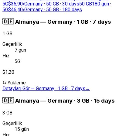
5G
$35,90
›
Germany · 50 GB · 30 days
50 GB
180 gün ·
5G
$46,40
›
Germany · 50 GB · 180 days
🇩🇪
Almanya
—
Germany · 1 GB · 7 days
1 GB
Geçerlilik
7 gün
Hız
5G
$1,20
↻
Yükleme
Detayları Gör
—
Germany · 1 GB · 7 days
→
🇩🇪
Almanya
—
Germany · 3 GB · 15 days
3 GB
Geçerlilik
15 gün
Hız