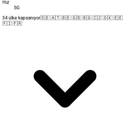
Hız
5G
34 ülke kapsanıyor
🇩🇪 🇦🇹 🇧🇪 🇬🇧 🇧🇬 🇨🇿 🇩🇰 🇪🇪
🇫🇮 🇫🇷