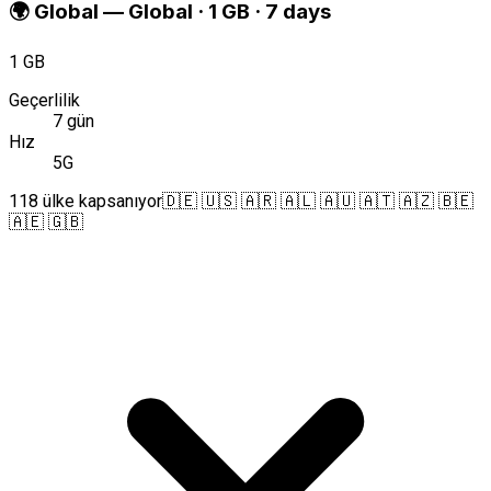
🌍
Global
—
Global · 1 GB · 7 days
1 GB
Geçerlilik
7 gün
Hız
5G
118 ülke kapsanıyor
🇩🇪 🇺🇸 🇦🇷 🇦🇱 🇦🇺 🇦🇹 🇦🇿 🇧🇪
🇦🇪 🇬🇧