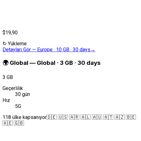
$19,90
↻
Yükleme
Detayları Gör
—
Europe · 10 GB · 30 days
→
🌍
Global
—
Global · 3 GB · 30 days
3 GB
Geçerlilik
30 gün
Hız
5G
118 ülke kapsanıyor
🇩🇪 🇺🇸 🇦🇷 🇦🇱 🇦🇺 🇦🇹 🇦🇿 🇧🇪
🇦🇪 🇬🇧