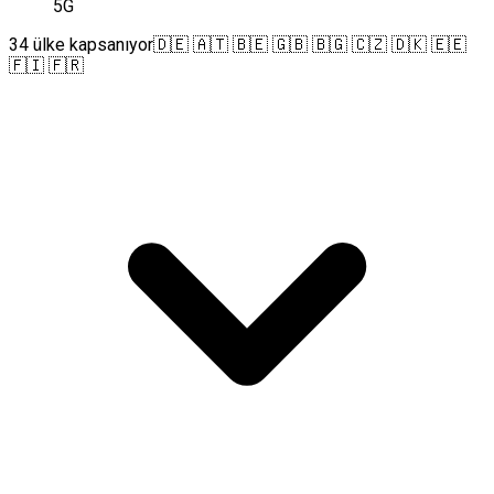
5G
34 ülke kapsanıyor
🇩🇪 🇦🇹 🇧🇪 🇬🇧 🇧🇬 🇨🇿 🇩🇰 🇪🇪
🇫🇮 🇫🇷