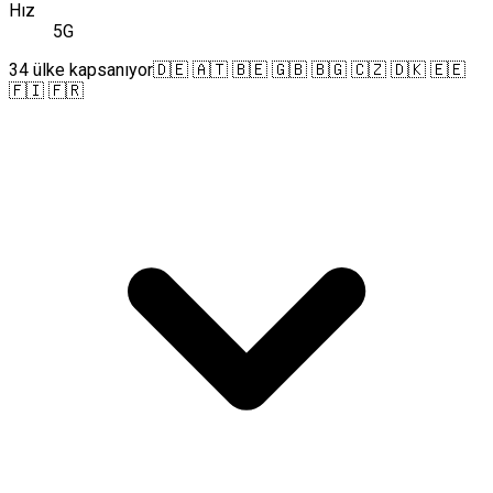
Hız
5G
34 ülke kapsanıyor
🇩🇪 🇦🇹 🇧🇪 🇬🇧 🇧🇬 🇨🇿 🇩🇰 🇪🇪
🇫🇮 🇫🇷