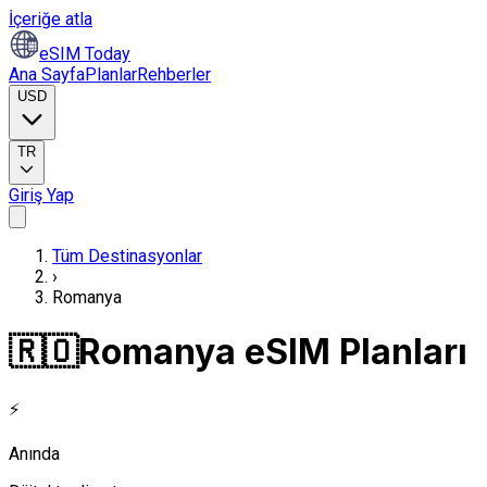
İçeriğe atla
eSIM Today
Ana Sayfa
Planlar
Rehberler
USD
TR
Giriş Yap
Tüm Destinasyonlar
›
Romanya
🇷🇴
Romanya eSIM Planları
⚡
Anında