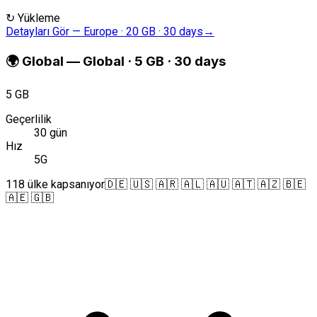
↻
Yükleme
Detayları Gör
—
Europe · 20 GB · 30 days
→
🌍
Global
—
Global · 5 GB · 30 days
5 GB
Geçerlilik
30 gün
Hız
5G
118 ülke kapsanıyor
🇩🇪 🇺🇸 🇦🇷 🇦🇱 🇦🇺 🇦🇹 🇦🇿 🇧🇪
🇦🇪 🇬🇧