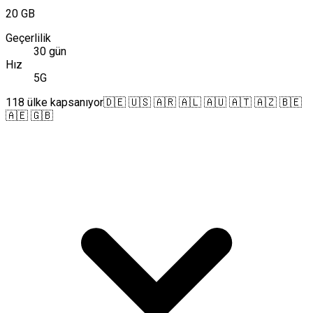
20 GB
Geçerlilik
30 gün
Hız
5G
118 ülke kapsanıyor
🇩🇪 🇺🇸 🇦🇷 🇦🇱 🇦🇺 🇦🇹 🇦🇿 🇧🇪
🇦🇪 🇬🇧