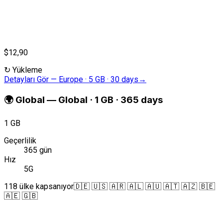
$12,90
↻
Yükleme
Detayları Gör
—
Europe · 5 GB · 30 days
→
🌍
Global
—
Global · 1 GB · 365 days
1 GB
Geçerlilik
365 gün
Hız
5G
118 ülke kapsanıyor
🇩🇪 🇺🇸 🇦🇷 🇦🇱 🇦🇺 🇦🇹 🇦🇿 🇧🇪
🇦🇪 🇬🇧