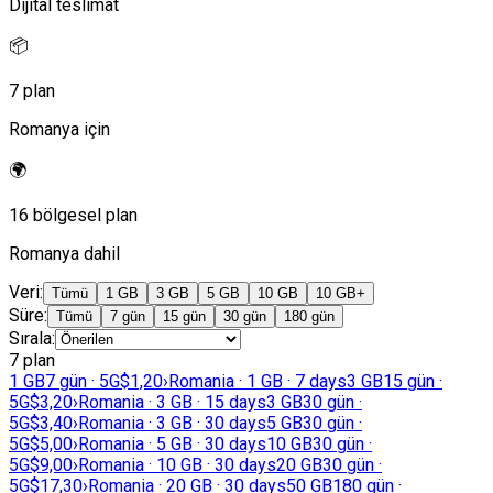
Dijital teslimat
📦
7 plan
Romanya için
🌍
16 bölgesel plan
Romanya dahil
Veri
:
Tümü
1 GB
3 GB
5 GB
10 GB
10 GB+
Süre
:
Tümü
7 gün
15 gün
30 gün
180 gün
Sırala
:
7 plan
1 GB
7 gün · 5G
$1,20
›
Romania · 1 GB · 7 days
3 GB
15 gün ·
5G
$3,20
›
Romania · 3 GB · 15 days
3 GB
30 gün ·
5G
$3,40
›
Romania · 3 GB · 30 days
5 GB
30 gün ·
5G
$5,00
›
Romania · 5 GB · 30 days
10 GB
30 gün ·
5G
$9,00
›
Romania · 10 GB · 30 days
20 GB
30 gün ·
5G
$17,30
›
Romania · 20 GB · 30 days
50 GB
180 gün ·