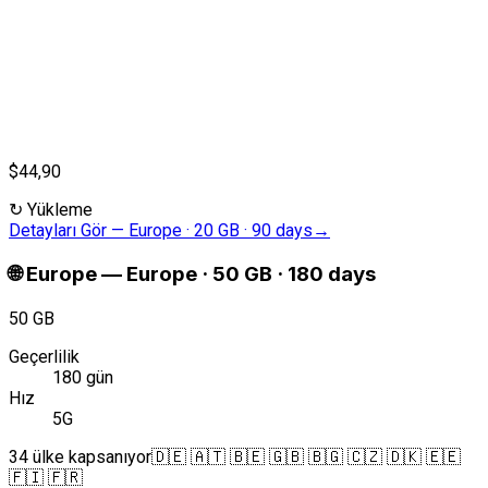
$44,90
↻
Yükleme
Detayları Gör
—
Europe · 20 GB · 90 days
→
🌐
Europe
—
Europe · 50 GB · 180 days
50 GB
Geçerlilik
180 gün
Hız
5G
34 ülke kapsanıyor
🇩🇪 🇦🇹 🇧🇪 🇬🇧 🇧🇬 🇨🇿 🇩🇰 🇪🇪
🇫🇮 🇫🇷