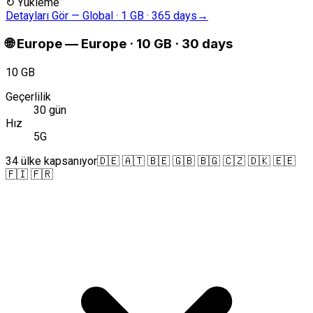
↻
Yükleme
Detayları Gör
—
Global · 1 GB · 365 days
→
🌐
Europe
—
Europe · 10 GB · 30 days
10 GB
Geçerlilik
30 gün
Hız
5G
34 ülke kapsanıyor
🇩🇪 🇦🇹 🇧🇪 🇬🇧 🇧🇬 🇨🇿 🇩🇰 🇪🇪
🇫🇮 🇫🇷