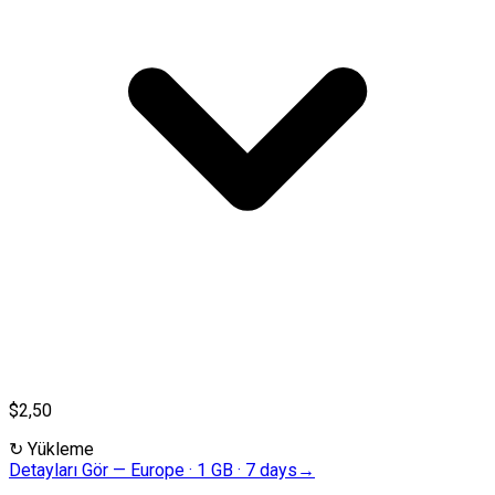
$2,50
↻
Yükleme
Detayları Gör
—
Europe · 1 GB · 7 days
→