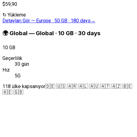
$59,90
↻
Yükleme
Detayları Gör
—
Europe · 50 GB · 180 days
→
🌍
Global
—
Global · 10 GB · 30 days
10 GB
Geçerlilik
30 gün
Hız
5G
118 ülke kapsanıyor
🇩🇪 🇺🇸 🇦🇷 🇦🇱 🇦🇺 🇦🇹 🇦🇿 🇧🇪
🇦🇪 🇬🇧