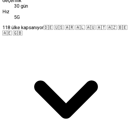
Geçerlilik
30 gün
Hız
5G
118 ülke kapsanıyor
🇩🇪 🇺🇸 🇦🇷 🇦🇱 🇦🇺 🇦🇹 🇦🇿 🇧🇪
🇦🇪 🇬🇧