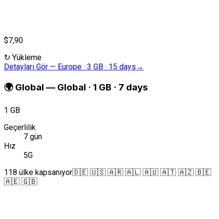
$7,90
↻
Yükleme
Detayları Gör
—
Europe · 3 GB · 15 days
→
🌍
Global
—
Global · 1 GB · 7 days
1 GB
Geçerlilik
7 gün
Hız
5G
118 ülke kapsanıyor
🇩🇪 🇺🇸 🇦🇷 🇦🇱 🇦🇺 🇦🇹 🇦🇿 🇧🇪
🇦🇪 🇬🇧