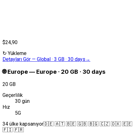
$24,90
↻
Yükleme
Detayları Gör
—
Global · 3 GB · 30 days
→
🌐
Europe
—
Europe · 20 GB · 30 days
20 GB
Geçerlilik
30 gün
Hız
5G
34 ülke kapsanıyor
🇩🇪 🇦🇹 🇧🇪 🇬🇧 🇧🇬 🇨🇿 🇩🇰 🇪🇪
🇫🇮 🇫🇷