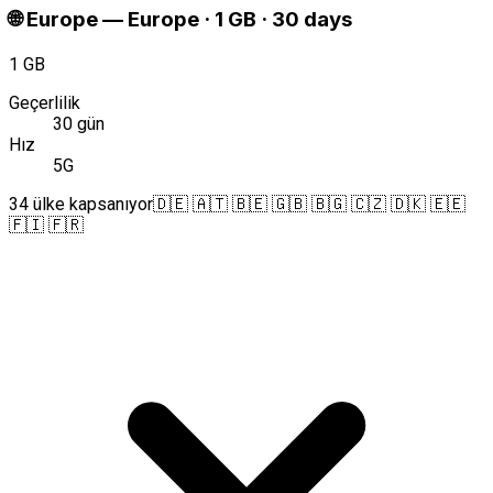
🌐
Europe
—
Europe · 1 GB · 30 days
1 GB
Geçerlilik
30 gün
Hız
5G
34 ülke kapsanıyor
🇩🇪 🇦🇹 🇧🇪 🇬🇧 🇧🇬 🇨🇿 🇩🇰 🇪🇪
🇫🇮 🇫🇷