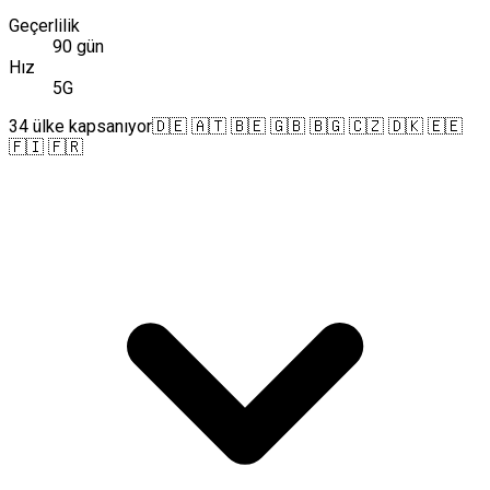
Geçerlilik
90 gün
Hız
5G
34 ülke kapsanıyor
🇩🇪 🇦🇹 🇧🇪 🇬🇧 🇧🇬 🇨🇿 🇩🇰 🇪🇪
🇫🇮 🇫🇷