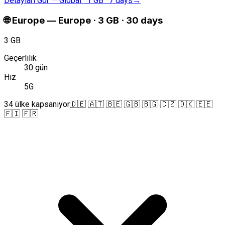
Detayları Gör
—
Global · 1 GB · 7 days
→
🌐
Europe
—
Europe · 3 GB · 30 days
3 GB
Geçerlilik
30 gün
Hız
5G
34 ülke kapsanıyor
🇩🇪 🇦🇹 🇧🇪 🇬🇧 🇧🇬 🇨🇿 🇩🇰 🇪🇪
🇫🇮 🇫🇷