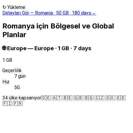
↻
Yükleme
Detayları Gör
—
Romania · 50 GB · 180 days
→
Romanya için Bölgesel ve Global
Planlar
🌐
Europe
—
Europe · 1 GB · 7 days
1 GB
Geçerlilik
7 gün
Hız
5G
34 ülke kapsanıyor
🇩🇪 🇦🇹 🇧🇪 🇬🇧 🇧🇬 🇨🇿 🇩🇰 🇪🇪
🇫🇮 🇫🇷