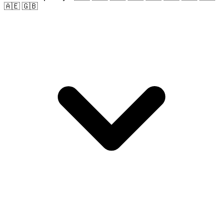
🇦🇪 🇬🇧