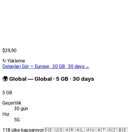
$29,90
↻
Yükleme
Detayları Gör
—
Europe · 20 GB · 30 days
→
🌍
Global
—
Global · 5 GB · 30 days
5 GB
Geçerlilik
30 gün
Hız
5G
118 ülke kapsanıyor
🇩🇪 🇺🇸 🇦🇷 🇦🇱 🇦🇺 🇦🇹 🇦🇿 🇧🇪