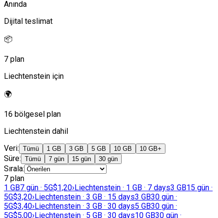
Anında
Dijital teslimat
📦
7 plan
Liechtenstein için
🌍
16 bölgesel plan
Liechtenstein dahil
Veri
:
Tümü
1 GB
3 GB
5 GB
10 GB
10 GB+
Süre
:
Tümü
7 gün
15 gün
30 gün
Sırala
:
7 plan
1 GB
7 gün · 5G
$1,20
›
Liechtenstein · 1 GB · 7 days
3 GB
15 gün ·
5G
$3,20
›
Liechtenstein · 3 GB · 15 days
3 GB
30 gün ·
5G
$3,40
›
Liechtenstein · 3 GB · 30 days
5 GB
30 gün ·
5G
$5,00
›
Liechtenstein · 5 GB · 30 days
10 GB
30 gün ·