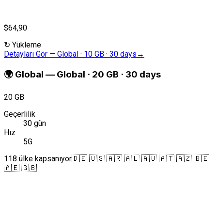
$64,90
↻
Yükleme
Detayları Gör
—
Global · 10 GB · 30 days
→
🌍
Global
—
Global · 20 GB · 30 days
20 GB
Geçerlilik
30 gün
Hız
5G
118 ülke kapsanıyor
🇩🇪 🇺🇸 🇦🇷 🇦🇱 🇦🇺 🇦🇹 🇦🇿 🇧🇪
🇦🇪 🇬🇧