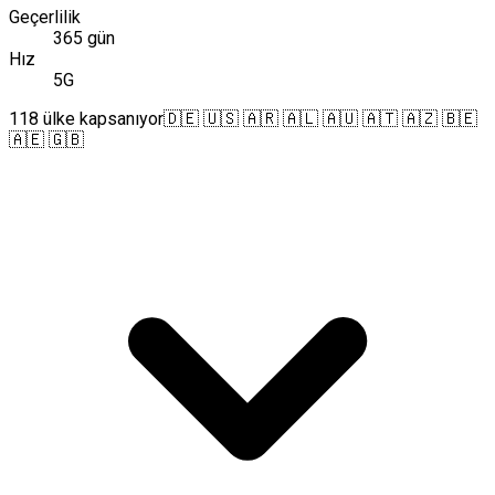
Geçerlilik
365 gün
Hız
5G
118 ülke kapsanıyor
🇩🇪 🇺🇸 🇦🇷 🇦🇱 🇦🇺 🇦🇹 🇦🇿 🇧🇪
🇦🇪 🇬🇧