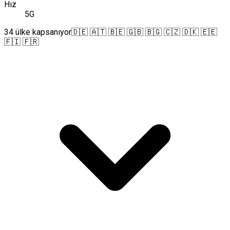
Hız
5G
34 ülke kapsanıyor
🇩🇪 🇦🇹 🇧🇪 🇬🇧 🇧🇬 🇨🇿 🇩🇰 🇪🇪
🇫🇮 🇫🇷