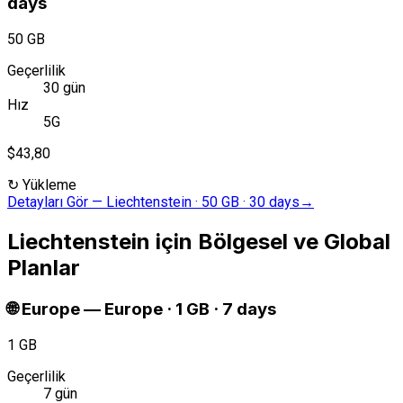
days
50 GB
Geçerlilik
30 gün
Hız
5G
$43,80
↻
Yükleme
Detayları Gör
—
Liechtenstein · 50 GB · 30 days
→
Liechtenstein için Bölgesel ve Global
Planlar
🌐
Europe
—
Europe · 1 GB · 7 days
1 GB
Geçerlilik
7 gün