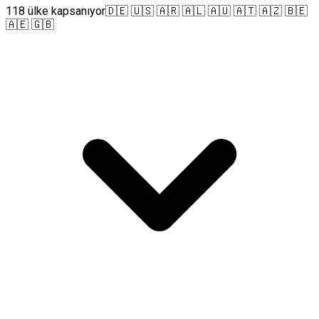
118 ülke kapsanıyor
🇩🇪 🇺🇸 🇦🇷 🇦🇱 🇦🇺 🇦🇹 🇦🇿 🇧🇪
🇦🇪 🇬🇧