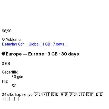
$8,90
↻
Yükleme
Detayları Gör
—
Global · 1 GB · 7 days
→
🌐
Europe
—
Europe · 3 GB · 30 days
3 GB
Geçerlilik
30 gün
Hız
5G
34 ülke kapsanıyor
🇩🇪 🇦🇹 🇧🇪 🇬🇧 🇧🇬 🇨🇿 🇩🇰 🇪🇪
🇫🇮 🇫🇷