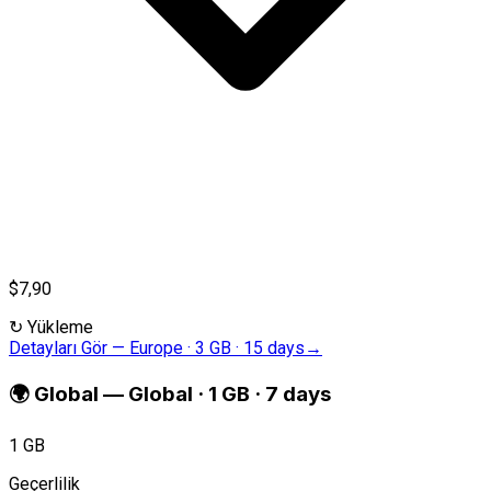
$7,90
↻
Yükleme
Detayları Gör
—
Europe · 3 GB · 15 days
→
🌍
Global
—
Global · 1 GB · 7 days
1 GB
Geçerlilik