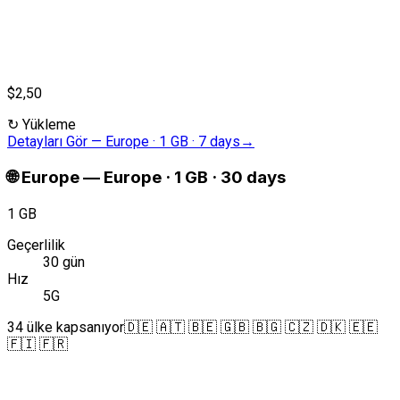
$2,50
↻
Yükleme
Detayları Gör
—
Europe · 1 GB · 7 days
→
🌐
Europe
—
Europe · 1 GB · 30 days
1 GB
Geçerlilik
30 gün
Hız
5G
34 ülke kapsanıyor
🇩🇪 🇦🇹 🇧🇪 🇬🇧 🇧🇬 🇨🇿 🇩🇰 🇪🇪
🇫🇮 🇫🇷