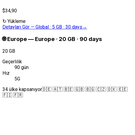
$34,90
↻
Yükleme
Detayları Gör
—
Global · 5 GB · 30 days
→
🌐
Europe
—
Europe · 20 GB · 90 days
20 GB
Geçerlilik
90 gün
Hız
5G
34 ülke kapsanıyor
🇩🇪 🇦🇹 🇧🇪 🇬🇧 🇧🇬 🇨🇿 🇩🇰 🇪🇪
🇫🇮 🇫🇷