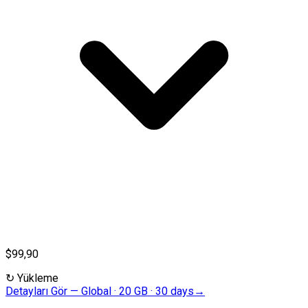
$99,90
↻
Yükleme
Detayları Gör
—
Global · 20 GB · 30 days
→