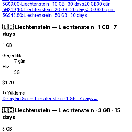
5G
$9,00
›
Liechtenstein · 10 GB · 30 days
20 GB
30 gün ·
5G
$19,10
›
Liechtenstein · 20 GB · 30 days
50 GB
30 gün ·
5G
$43,80
›
Liechtenstein · 50 GB · 30 days
🇱🇮
Liechtenstein
—
Liechtenstein · 1 GB · 7
days
1 GB
Geçerlilik
7 gün
Hız
5G
$1,20
↻
Yükleme
Detayları Gör
—
Liechtenstein · 1 GB · 7 days
→
🇱🇮
Liechtenstein
—
Liechtenstein · 3 GB · 15
days
3 GB