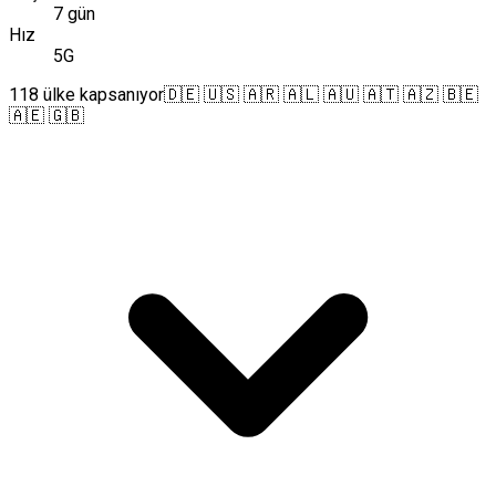
7 gün
Hız
5G
118 ülke kapsanıyor
🇩🇪 🇺🇸 🇦🇷 🇦🇱 🇦🇺 🇦🇹 🇦🇿 🇧🇪
🇦🇪 🇬🇧