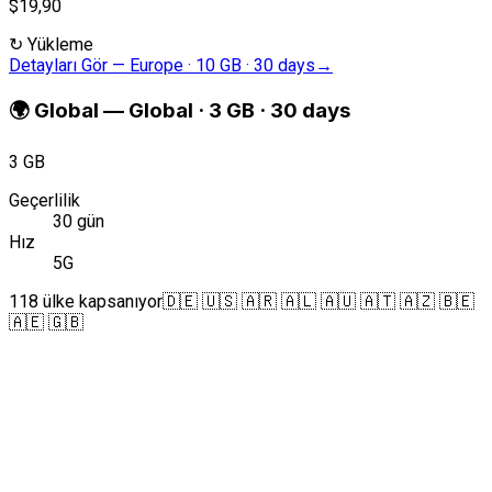
$19,90
↻
Yükleme
Detayları Gör
—
Europe · 10 GB · 30 days
→
🌍
Global
—
Global · 3 GB · 30 days
3 GB
Geçerlilik
30 gün
Hız
5G
118 ülke kapsanıyor
🇩🇪 🇺🇸 🇦🇷 🇦🇱 🇦🇺 🇦🇹 🇦🇿 🇧🇪
🇦🇪 🇬🇧