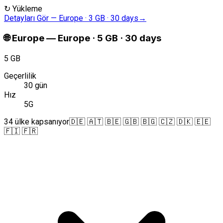
↻
Yükleme
Detayları Gör
—
Europe · 3 GB · 30 days
→
🌐
Europe
—
Europe · 5 GB · 30 days
5 GB
Geçerlilik
30 gün
Hız
5G
34 ülke kapsanıyor
🇩🇪 🇦🇹 🇧🇪 🇬🇧 🇧🇬 🇨🇿 🇩🇰 🇪🇪
🇫🇮 🇫🇷