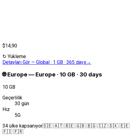
$14,90
↻
Yükleme
Detayları Gör
—
Global · 1 GB · 365 days
→
🌐
Europe
—
Europe · 10 GB · 30 days
10 GB
Geçerlilik
30 gün
Hız
5G
34 ülke kapsanıyor
🇩🇪 🇦🇹 🇧🇪 🇬🇧 🇧🇬 🇨🇿 🇩🇰 🇪🇪
🇫🇮 🇫🇷