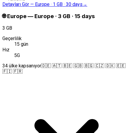
Detayları Gör
—
Europe · 1 GB · 30 days
→
🌐
Europe
—
Europe · 3 GB · 15 days
3 GB
Geçerlilik
15 gün
Hız
5G
34 ülke kapsanıyor
🇩🇪 🇦🇹 🇧🇪 🇬🇧 🇧🇬 🇨🇿 🇩🇰 🇪🇪
🇫🇮 🇫🇷