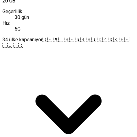
20 GB
Geçerlilik
30 gün
Hız
5G
34 ülke kapsanıyor
🇩🇪 🇦🇹 🇧🇪 🇬🇧 🇧🇬 🇨🇿 🇩🇰 🇪🇪
🇫🇮 🇫🇷