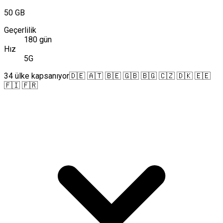
50 GB
Geçerlilik
180 gün
Hız
5G
34 ülke kapsanıyor
🇩🇪 🇦🇹 🇧🇪 🇬🇧 🇧🇬 🇨🇿 🇩🇰 🇪🇪
🇫🇮 🇫🇷