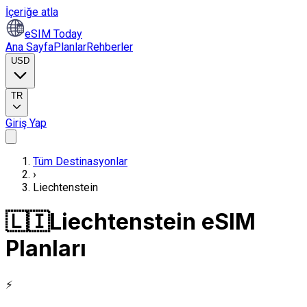
İçeriğe atla
eSIM Today
Ana Sayfa
Planlar
Rehberler
USD
TR
Giriş Yap
Tüm Destinasyonlar
›
Liechtenstein
🇱🇮
Liechtenstein eSIM
Planları
⚡