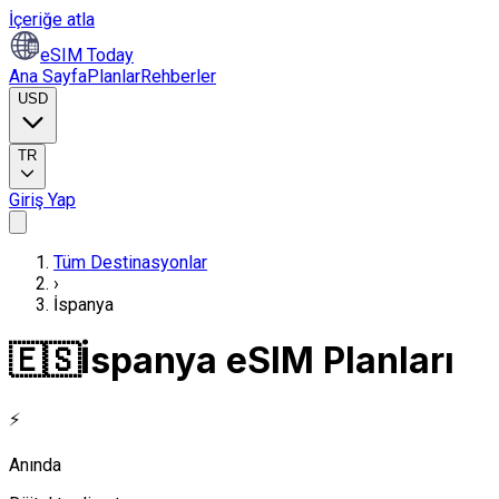
İçeriğe atla
eSIM Today
Ana Sayfa
Planlar
Rehberler
USD
TR
Giriş Yap
Tüm Destinasyonlar
›
İspanya
🇪🇸
İspanya eSIM Planları
⚡
Anında