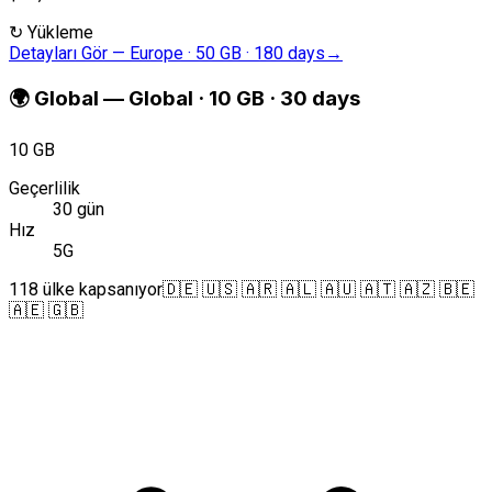
↻
Yükleme
Detayları Gör
—
Europe · 50 GB · 180 days
→
🌍
Global
—
Global · 10 GB · 30 days
10 GB
Geçerlilik
30 gün
Hız
5G
118 ülke kapsanıyor
🇩🇪 🇺🇸 🇦🇷 🇦🇱 🇦🇺 🇦🇹 🇦🇿 🇧🇪
🇦🇪 🇬🇧