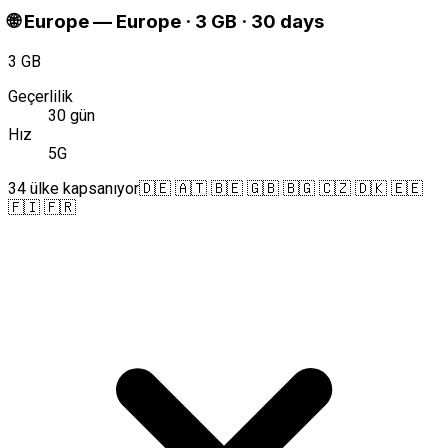
🌐
Europe
—
Europe · 3 GB · 30 days
3 GB
Geçerlilik
30 gün
Hız
5G
34 ülke kapsanıyor
🇩🇪 🇦🇹 🇧🇪 🇬🇧 🇧🇬 🇨🇿 🇩🇰 🇪🇪
🇫🇮 🇫🇷