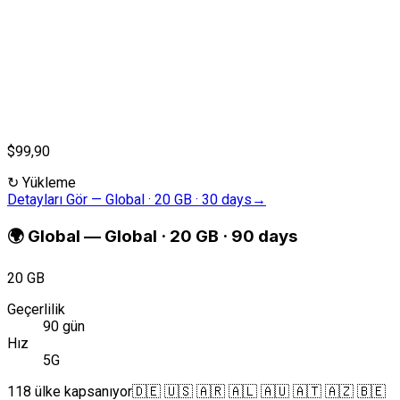
$99,90
↻
Yükleme
Detayları Gör
—
Global · 20 GB · 30 days
→
🌍
Global
—
Global · 20 GB · 90 days
20 GB
Geçerlilik
90 gün
Hız
5G
118 ülke kapsanıyor
🇩🇪 🇺🇸 🇦🇷 🇦🇱 🇦🇺 🇦🇹 🇦🇿 🇧🇪