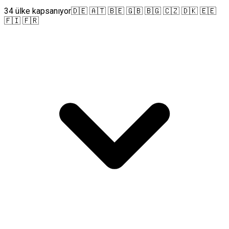
34 ülke kapsanıyor
🇩🇪 🇦🇹 🇧🇪 🇬🇧 🇧🇬 🇨🇿 🇩🇰 🇪🇪
🇫🇮 🇫🇷