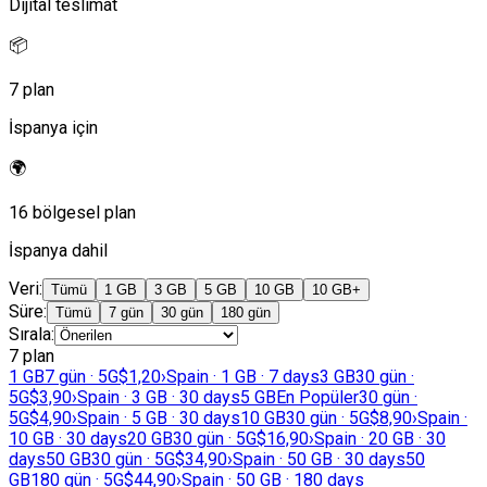
Dijital teslimat
📦
7 plan
İspanya için
🌍
16 bölgesel plan
İspanya dahil
Veri
:
Tümü
1 GB
3 GB
5 GB
10 GB
10 GB+
Süre
:
Tümü
7 gün
30 gün
180 gün
Sırala
:
7 plan
1 GB
7 gün · 5G
$1,20
›
Spain · 1 GB · 7 days
3 GB
30 gün ·
5G
$3,90
›
Spain · 3 GB · 30 days
5 GB
En Popüler
30 gün ·
5G
$4,90
›
Spain · 5 GB · 30 days
10 GB
30 gün · 5G
$8,90
›
Spain ·
10 GB · 30 days
20 GB
30 gün · 5G
$16,90
›
Spain · 20 GB · 30
days
50 GB
30 gün · 5G
$34,90
›
Spain · 50 GB · 30 days
50
GB
180 gün · 5G
$44,90
›
Spain · 50 GB · 180 days