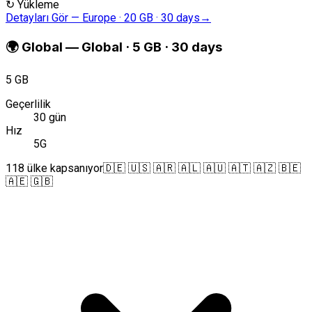
↻
Yükleme
Detayları Gör
—
Europe · 20 GB · 30 days
→
🌍
Global
—
Global · 5 GB · 30 days
5 GB
Geçerlilik
30 gün
Hız
5G
118 ülke kapsanıyor
🇩🇪 🇺🇸 🇦🇷 🇦🇱 🇦🇺 🇦🇹 🇦🇿 🇧🇪
🇦🇪 🇬🇧