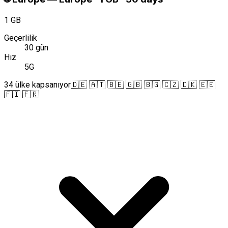
1 GB
Geçerlilik
30 gün
Hız
5G
34 ülke kapsanıyor
🇩🇪 🇦🇹 🇧🇪 🇬🇧 🇧🇬 🇨🇿 🇩🇰 🇪🇪
🇫🇮 🇫🇷