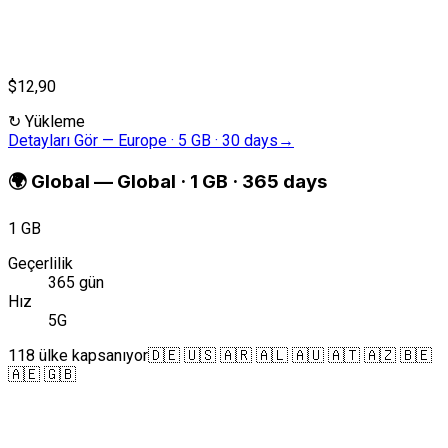
$12,90
↻
Yükleme
Detayları Gör
—
Europe · 5 GB · 30 days
→
🌍
Global
—
Global · 1 GB · 365 days
1 GB
Geçerlilik
365 gün
Hız
5G
118 ülke kapsanıyor
🇩🇪 🇺🇸 🇦🇷 🇦🇱 🇦🇺 🇦🇹 🇦🇿 🇧🇪
🇦🇪 🇬🇧