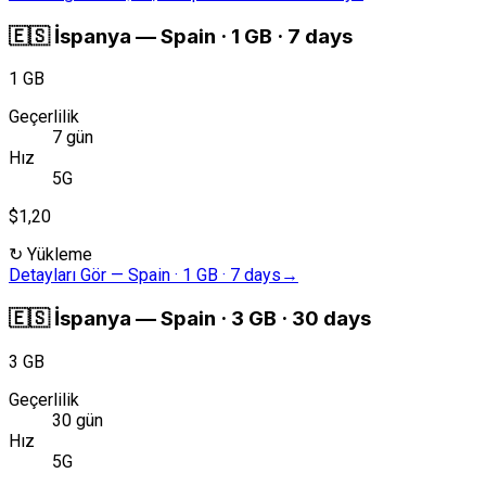
🇪🇸
İspanya
—
Spain · 1 GB · 7 days
1 GB
Geçerlilik
7 gün
Hız
5G
$1,20
↻
Yükleme
Detayları Gör
—
Spain · 1 GB · 7 days
→
🇪🇸
İspanya
—
Spain · 3 GB · 30 days
3 GB
Geçerlilik
30 gün
Hız
5G