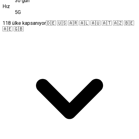
30 gün
Hız
5G
118 ülke kapsanıyor
🇩🇪 🇺🇸 🇦🇷 🇦🇱 🇦🇺 🇦🇹 🇦🇿 🇧🇪
🇦🇪 🇬🇧