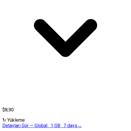
$8,90
↻
Yükleme
Detayları Gör
—
Global · 1 GB · 7 days
→