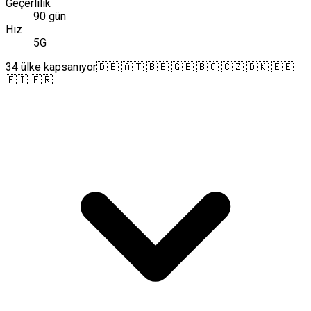
Geçerlilik
90 gün
Hız
5G
34 ülke kapsanıyor
🇩🇪 🇦🇹 🇧🇪 🇬🇧 🇧🇬 🇨🇿 🇩🇰 🇪🇪
🇫🇮 🇫🇷