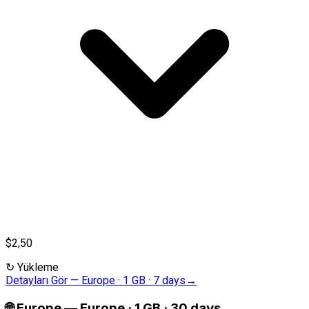
$2,50
↻
Yükleme
Detayları Gör
—
Europe · 1 GB · 7 days
→
🌐
Europe
—
Europe · 1 GB · 30 days