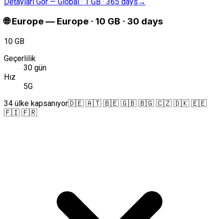
Detayları Gör
—
Global · 1 GB · 365 days
→
🌐
Europe
—
Europe · 10 GB · 30 days
10 GB
Geçerlilik
30 gün
Hız
5G
34 ülke kapsanıyor
🇩🇪 🇦🇹 🇧🇪 🇬🇧 🇧🇬 🇨🇿 🇩🇰 🇪🇪
🇫🇮 🇫🇷