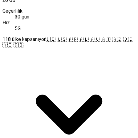
20 GB
Geçerlilik
30 gün
Hız
5G
118 ülke kapsanıyor
🇩🇪 🇺🇸 🇦🇷 🇦🇱 🇦🇺 🇦🇹 🇦🇿 🇧🇪
🇦🇪 🇬🇧