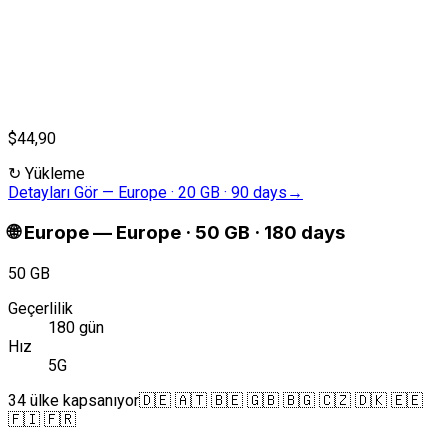
$44,90
↻
Yükleme
Detayları Gör
—
Europe · 20 GB · 90 days
→
🌐
Europe
—
Europe · 50 GB · 180 days
50 GB
Geçerlilik
180 gün
Hız
5G
34 ülke kapsanıyor
🇩🇪 🇦🇹 🇧🇪 🇬🇧 🇧🇬 🇨🇿 🇩🇰 🇪🇪
🇫🇮 🇫🇷