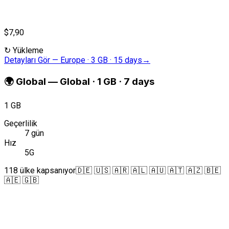
$7,90
↻
Yükleme
Detayları Gör
—
Europe · 3 GB · 15 days
→
🌍
Global
—
Global · 1 GB · 7 days
1 GB
Geçerlilik
7 gün
Hız
5G
118 ülke kapsanıyor
🇩🇪 🇺🇸 🇦🇷 🇦🇱 🇦🇺 🇦🇹 🇦🇿 🇧🇪
🇦🇪 🇬🇧