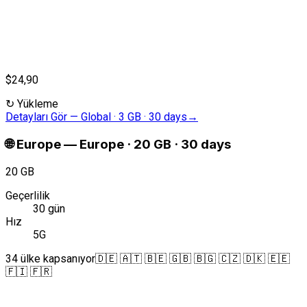
$24,90
↻
Yükleme
Detayları Gör
—
Global · 3 GB · 30 days
→
🌐
Europe
—
Europe · 20 GB · 30 days
20 GB
Geçerlilik
30 gün
Hız
5G
34 ülke kapsanıyor
🇩🇪 🇦🇹 🇧🇪 🇬🇧 🇧🇬 🇨🇿 🇩🇰 🇪🇪
🇫🇮 🇫🇷