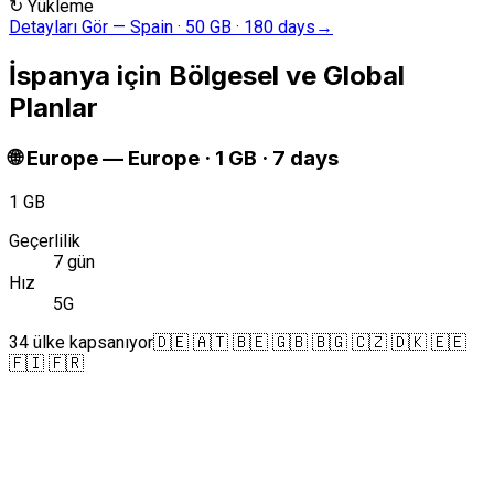
↻
Yükleme
Detayları Gör
—
Spain · 50 GB · 180 days
→
İspanya için Bölgesel ve Global
Planlar
🌐
Europe
—
Europe · 1 GB · 7 days
1 GB
Geçerlilik
7 gün
Hız
5G
34 ülke kapsanıyor
🇩🇪 🇦🇹 🇧🇪 🇬🇧 🇧🇬 🇨🇿 🇩🇰 🇪🇪
🇫🇮 🇫🇷