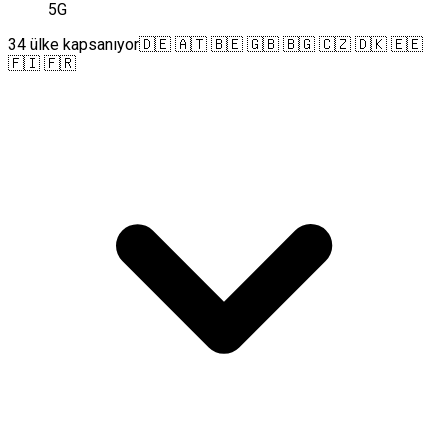
5G
34 ülke kapsanıyor
🇩🇪 🇦🇹 🇧🇪 🇬🇧 🇧🇬 🇨🇿 🇩🇰 🇪🇪
🇫🇮 🇫🇷