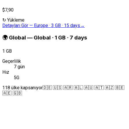
$7,90
↻
Yükleme
Detayları Gör
—
Europe · 3 GB · 15 days
→
🌍
Global
—
Global · 1 GB · 7 days
1 GB
Geçerlilik
7 gün
Hız
5G
118 ülke kapsanıyor
🇩🇪 🇺🇸 🇦🇷 🇦🇱 🇦🇺 🇦🇹 🇦🇿 🇧🇪
🇦🇪 🇬🇧