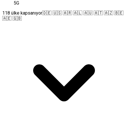
5G
118 ülke kapsanıyor
🇩🇪 🇺🇸 🇦🇷 🇦🇱 🇦🇺 🇦🇹 🇦🇿 🇧🇪
🇦🇪 🇬🇧