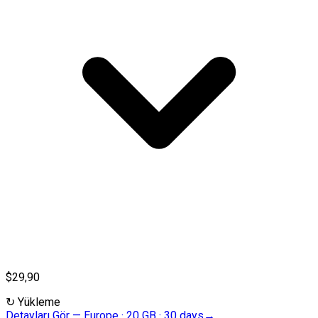
$29,90
↻
Yükleme
Detayları Gör
—
Europe · 20 GB · 30 days
→