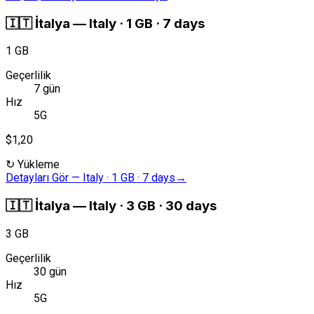
🇮🇹
İtalya
—
Italy · 1 GB · 7 days
1 GB
Geçerlilik
7 gün
Hız
5G
$1,20
↻
Yükleme
Detayları Gör
—
Italy · 1 GB · 7 days
→
🇮🇹
İtalya
—
Italy · 3 GB · 30 days
3 GB
Geçerlilik
30 gün
Hız
5G