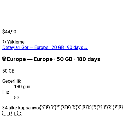
$44,90
↻
Yükleme
Detayları Gör
—
Europe · 20 GB · 90 days
→
🌐
Europe
—
Europe · 50 GB · 180 days
50 GB
Geçerlilik
180 gün
Hız
5G
34 ülke kapsanıyor
🇩🇪 🇦🇹 🇧🇪 🇬🇧 🇧🇬 🇨🇿 🇩🇰 🇪🇪
🇫🇮 🇫🇷