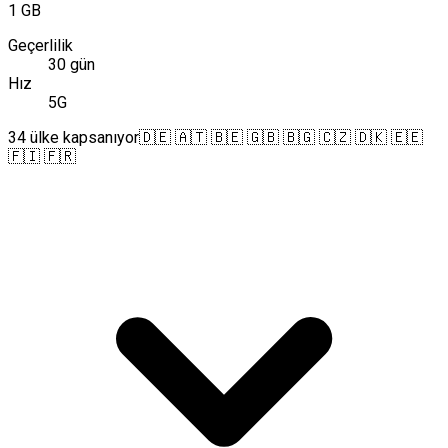
1 GB
Geçerlilik
30 gün
Hız
5G
34 ülke kapsanıyor
🇩🇪 🇦🇹 🇧🇪 🇬🇧 🇧🇬 🇨🇿 🇩🇰 🇪🇪
🇫🇮 🇫🇷