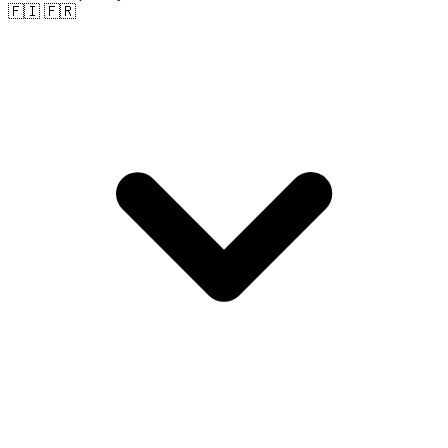
🇫🇮 🇫🇷