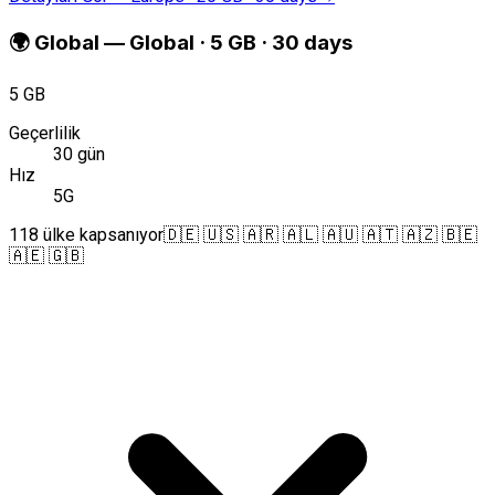
🌍
Global
—
Global · 5 GB · 30 days
5 GB
Geçerlilik
30 gün
Hız
5G
118 ülke kapsanıyor
🇩🇪 🇺🇸 🇦🇷 🇦🇱 🇦🇺 🇦🇹 🇦🇿 🇧🇪
🇦🇪 🇬🇧