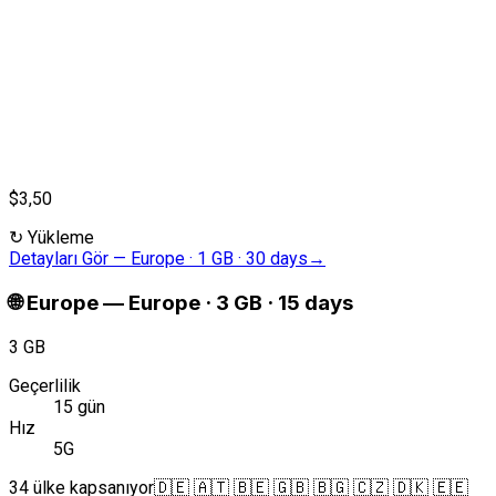
$3,50
↻
Yükleme
Detayları Gör
—
Europe · 1 GB · 30 days
→
🌐
Europe
—
Europe · 3 GB · 15 days
3 GB
Geçerlilik
15 gün
Hız
5G
34 ülke kapsanıyor
🇩🇪 🇦🇹 🇧🇪 🇬🇧 🇧🇬 🇨🇿 🇩🇰 🇪🇪