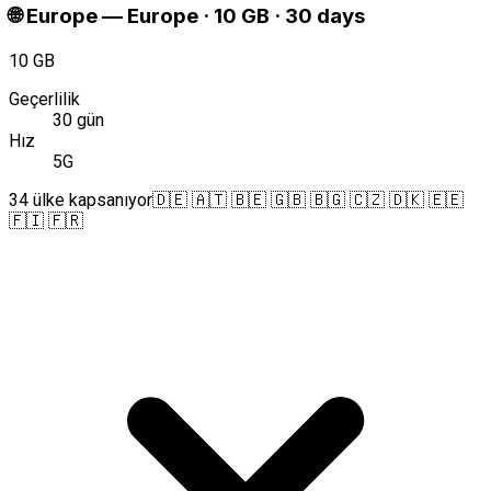
🌐
Europe
—
Europe · 10 GB · 30 days
10 GB
Geçerlilik
30 gün
Hız
5G
34 ülke kapsanıyor
🇩🇪 🇦🇹 🇧🇪 🇬🇧 🇧🇬 🇨🇿 🇩🇰 🇪🇪
🇫🇮 🇫🇷