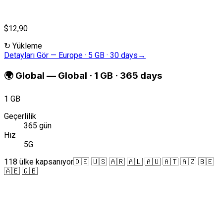
$12,90
↻
Yükleme
Detayları Gör
—
Europe · 5 GB · 30 days
→
🌍
Global
—
Global · 1 GB · 365 days
1 GB
Geçerlilik
365 gün
Hız
5G
118 ülke kapsanıyor
🇩🇪 🇺🇸 🇦🇷 🇦🇱 🇦🇺 🇦🇹 🇦🇿 🇧🇪
🇦🇪 🇬🇧