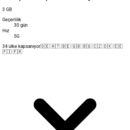
3 GB
Geçerlilik
30 gün
Hız
5G
34 ülke kapsanıyor
🇩🇪 🇦🇹 🇧🇪 🇬🇧 🇧🇬 🇨🇿 🇩🇰 🇪🇪
🇫🇮 🇫🇷