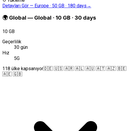
↻
Yükleme
Detayları Gör
—
Europe · 50 GB · 180 days
→
🌍
Global
—
Global · 10 GB · 30 days
10 GB
Geçerlilik
30 gün
Hız
5G
118 ülke kapsanıyor
🇩🇪 🇺🇸 🇦🇷 🇦🇱 🇦🇺 🇦🇹 🇦🇿 🇧🇪
🇦🇪 🇬🇧