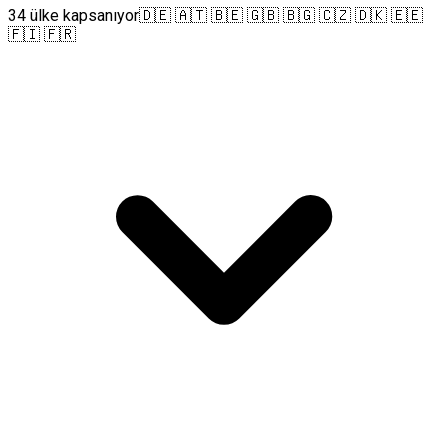
34 ülke kapsanıyor
🇩🇪 🇦🇹 🇧🇪 🇬🇧 🇧🇬 🇨🇿 🇩🇰 🇪🇪
🇫🇮 🇫🇷