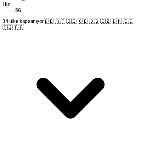
Hız
5G
34 ülke kapsanıyor
🇩🇪 🇦🇹 🇧🇪 🇬🇧 🇧🇬 🇨🇿 🇩🇰 🇪🇪
🇫🇮 🇫🇷