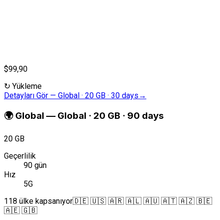
$99,90
↻
Yükleme
Detayları Gör
—
Global · 20 GB · 30 days
→
🌍
Global
—
Global · 20 GB · 90 days
20 GB
Geçerlilik
90 gün
Hız
5G
118 ülke kapsanıyor
🇩🇪 🇺🇸 🇦🇷 🇦🇱 🇦🇺 🇦🇹 🇦🇿 🇧🇪
🇦🇪 🇬🇧