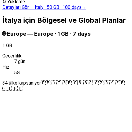
↻
Yükleme
Detayları Gör
—
Italy · 50 GB · 180 days
→
İtalya için Bölgesel ve Global Planlar
🌐
Europe
—
Europe · 1 GB · 7 days
1 GB
Geçerlilik
7 gün
Hız
5G
34 ülke kapsanıyor
🇩🇪 🇦🇹 🇧🇪 🇬🇧 🇧🇬 🇨🇿 🇩🇰 🇪🇪
🇫🇮 🇫🇷