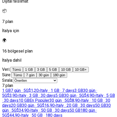
Dijital teslimat
📦
7 plan
İtalya için
🌍
16 bölgesel plan
İtalya dahil
Veri
:
Tümü
1 GB
3 GB
5 GB
10 GB
10 GB+
Süre
:
Tümü
7 gün
30 gün
180 gün
Sırala
:
7 plan
1 GB
7 gün · 5G
$1,20
›
Italy · 1 GB · 7 days
3 GB
30 gün ·
5G
$3,90
›
Italy · 3 GB · 30 days
5 GB
30 gün · 5G
$4,90
›
Italy · 5 GB
· 30 days
10 GB
En Popüler
30 gün · 5G
$8,90
›
Italy · 10 GB · 30
days
20 GB
30 gün · 5G
$16,90
›
Italy · 20 GB · 30 days
50 GB
30
gün · 5G
$34,90
›
Italy · 50 GB · 30 days
50 GB
180 gün ·
5G
$44,90
›
Italy · 50 GB · 180 days