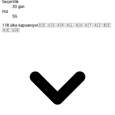
Geçerlilik
30 gün
Hız
5G
118 ülke kapsanıyor
🇩🇪 🇺🇸 🇦🇷 🇦🇱 🇦🇺 🇦🇹 🇦🇿 🇧🇪
🇦🇪 🇬🇧