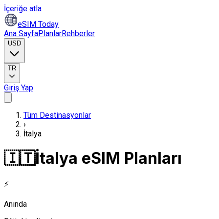
İçeriğe atla
eSIM Today
Ana Sayfa
Planlar
Rehberler
USD
TR
Giriş Yap
Tüm Destinasyonlar
›
İtalya
🇮🇹
İtalya eSIM Planları
⚡
Anında