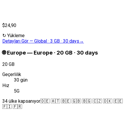
$24,90
↻
Yükleme
Detayları Gör
—
Global · 3 GB · 30 days
→
🌐
Europe
—
Europe · 20 GB · 30 days
20 GB
Geçerlilik
30 gün
Hız
5G
34 ülke kapsanıyor
🇩🇪 🇦🇹 🇧🇪 🇬🇧 🇧🇬 🇨🇿 🇩🇰 🇪🇪
🇫🇮 🇫🇷