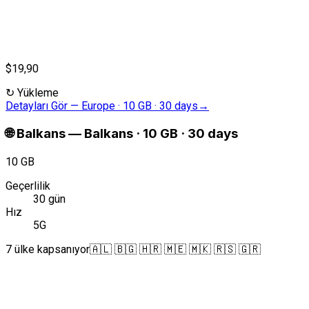
$19,90
↻
Yükleme
Detayları Gör
—
Europe · 10 GB · 30 days
→
🌐
Balkans
—
Balkans · 10 GB · 30 days
10 GB
Geçerlilik
30 gün
Hız
5G
7 ülke kapsanıyor
🇦🇱 🇧🇬 🇭🇷 🇲🇪 🇲🇰 🇷🇸 🇬🇷