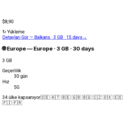
$8,90
↻
Yükleme
Detayları Gör
—
Balkans · 3 GB · 15 days
→
🌐
Europe
—
Europe · 3 GB · 30 days
3 GB
Geçerlilik
30 gün
Hız
5G
34 ülke kapsanıyor
🇩🇪 🇦🇹 🇧🇪 🇬🇧 🇧🇬 🇨🇿 🇩🇰 🇪🇪
🇫🇮 🇫🇷