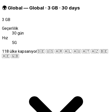
🌍
Global
—
Global · 3 GB · 30 days
3 GB
Geçerlilik
30 gün
Hız
5G
118 ülke kapsanıyor
🇩🇪 🇺🇸 🇦🇷 🇦🇱 🇦🇺 🇦🇹 🇦🇿 🇧🇪
🇦🇪 🇬🇧