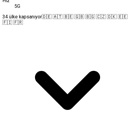
Hız
5G
34 ülke kapsanıyor
🇩🇪 🇦🇹 🇧🇪 🇬🇧 🇧🇬 🇨🇿 🇩🇰 🇪🇪
🇫🇮 🇫🇷