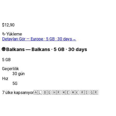
$12,90
↻
Yükleme
Detayları Gör
—
Europe · 5 GB · 30 days
→
🌐
Balkans
—
Balkans · 5 GB · 30 days
5 GB
Geçerlilik
30 gün
Hız
5G
7 ülke kapsanıyor
🇦🇱 🇧🇬 🇭🇷 🇲🇪 🇲🇰 🇷🇸 🇬🇷