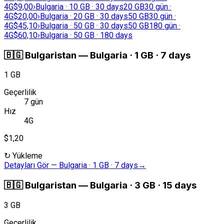
4G
$9,00
›
Bulgaria · 10 GB · 30 days
20 GB
30 gün ·
4G
$20,00
›
Bulgaria · 20 GB · 30 days
50 GB
30 gün ·
4G
$45,10
›
Bulgaria · 50 GB · 30 days
50 GB
180 gün ·
4G
$60,10
›
Bulgaria · 50 GB · 180 days
🇧🇬
Bulgaristan
—
Bulgaria · 1 GB · 7 days
1 GB
Geçerlilik
7 gün
Hız
4G
$1,20
↻
Yükleme
Detayları Gör
—
Bulgaria · 1 GB · 7 days
→
🇧🇬
Bulgaristan
—
Bulgaria · 3 GB · 15 days
3 GB
Geçerlilik