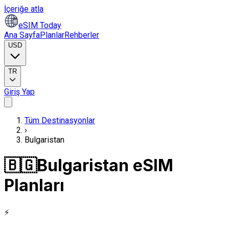
İçeriğe atla
eSIM Today
Ana Sayfa
Planlar
Rehberler
USD
TR
Giriş Yap
Tüm Destinasyonlar
›
Bulgaristan
🇧🇬
Bulgaristan eSIM
Planları
⚡