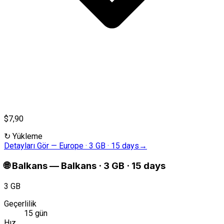
$7,90
↻
Yükleme
Detayları Gör
—
Europe · 3 GB · 15 days
→
🌐
Balkans
—
Balkans · 3 GB · 15 days
3 GB
Geçerlilik
15 gün
Hız