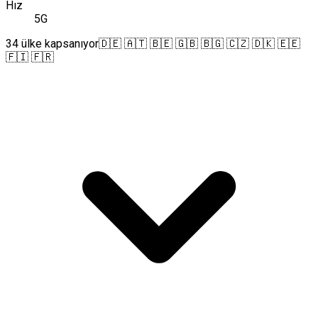
Hız
5G
34 ülke kapsanıyor
🇩🇪 🇦🇹 🇧🇪 🇬🇧 🇧🇬 🇨🇿 🇩🇰 🇪🇪
🇫🇮 🇫🇷