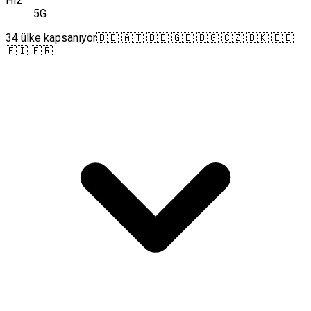
Hız
5G
34 ülke kapsanıyor
🇩🇪 🇦🇹 🇧🇪 🇬🇧 🇧🇬 🇨🇿 🇩🇰 🇪🇪
🇫🇮 🇫🇷