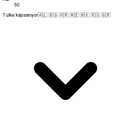
5G
7 ülke kapsanıyor
🇦🇱 🇧🇬 🇭🇷 🇲🇪 🇲🇰 🇷🇸 🇬🇷