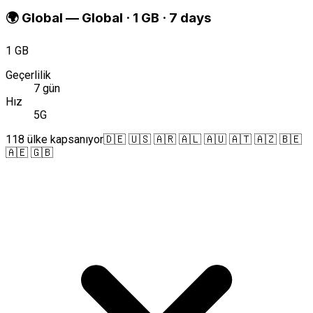
🌍
Global
—
Global · 1 GB · 7 days
1 GB
Geçerlilik
7 gün
Hız
5G
118 ülke kapsanıyor
🇩🇪 🇺🇸 🇦🇷 🇦🇱 🇦🇺 🇦🇹 🇦🇿 🇧🇪
🇦🇪 🇬🇧