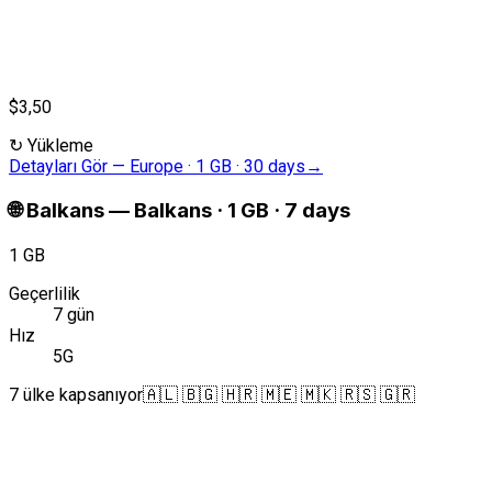
$3,50
↻
Yükleme
Detayları Gör
—
Europe · 1 GB · 30 days
→
🌐
Balkans
—
Balkans · 1 GB · 7 days
1 GB
Geçerlilik
7 gün
Hız
5G
7 ülke kapsanıyor
🇦🇱 🇧🇬 🇭🇷 🇲🇪 🇲🇰 🇷🇸 🇬🇷