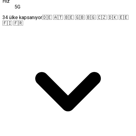
Hız
5G
34 ülke kapsanıyor
🇩🇪 🇦🇹 🇧🇪 🇬🇧 🇧🇬 🇨🇿 🇩🇰 🇪🇪
🇫🇮 🇫🇷