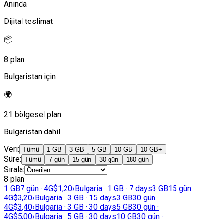
Anında
Dijital teslimat
📦
8 plan
Bulgaristan için
🌍
21 bölgesel plan
Bulgaristan dahil
Veri
:
Tümü
1 GB
3 GB
5 GB
10 GB
10 GB+
Süre
:
Tümü
7 gün
15 gün
30 gün
180 gün
Sırala
:
8 plan
1 GB
7 gün · 4G
$1,20
›
Bulgaria · 1 GB · 7 days
3 GB
15 gün ·
4G
$3,20
›
Bulgaria · 3 GB · 15 days
3 GB
30 gün ·
4G
$3,40
›
Bulgaria · 3 GB · 30 days
5 GB
30 gün ·
4G
$5,00
›
Bulgaria · 5 GB · 30 days
10 GB
30 gün ·