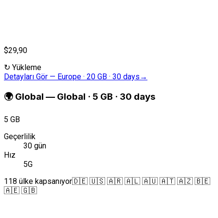
$29,90
↻
Yükleme
Detayları Gör
—
Europe · 20 GB · 30 days
→
🌍
Global
—
Global · 5 GB · 30 days
5 GB
Geçerlilik
30 gün
Hız
5G
118 ülke kapsanıyor
🇩🇪 🇺🇸 🇦🇷 🇦🇱 🇦🇺 🇦🇹 🇦🇿 🇧🇪
🇦🇪 🇬🇧