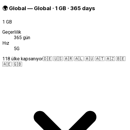
🌍
Global
—
Global · 1 GB · 365 days
1 GB
Geçerlilik
365 gün
Hız
5G
118 ülke kapsanıyor
🇩🇪 🇺🇸 🇦🇷 🇦🇱 🇦🇺 🇦🇹 🇦🇿 🇧🇪
🇦🇪 🇬🇧