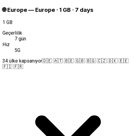
🌐
Europe
—
Europe · 1 GB · 7 days
1 GB
Geçerlilik
7 gün
Hız
5G
34 ülke kapsanıyor
🇩🇪 🇦🇹 🇧🇪 🇬🇧 🇧🇬 🇨🇿 🇩🇰 🇪🇪
🇫🇮 🇫🇷