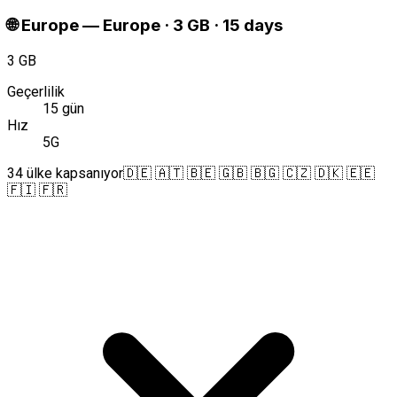
🌐
Europe
—
Europe · 3 GB · 15 days
3 GB
Geçerlilik
15 gün
Hız
5G
34 ülke kapsanıyor
🇩🇪 🇦🇹 🇧🇪 🇬🇧 🇧🇬 🇨🇿 🇩🇰 🇪🇪
🇫🇮 🇫🇷