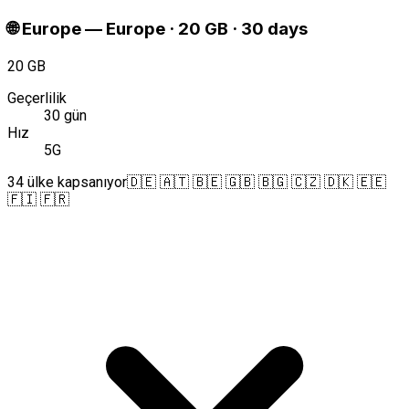
🌐
Europe
—
Europe · 20 GB · 30 days
20 GB
Geçerlilik
30 gün
Hız
5G
34 ülke kapsanıyor
🇩🇪 🇦🇹 🇧🇪 🇬🇧 🇧🇬 🇨🇿 🇩🇰 🇪🇪
🇫🇮 🇫🇷