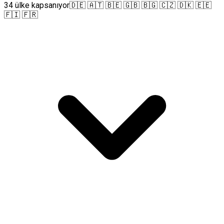
34 ülke kapsanıyor
🇩🇪 🇦🇹 🇧🇪 🇬🇧 🇧🇬 🇨🇿 🇩🇰 🇪🇪
🇫🇮 🇫🇷