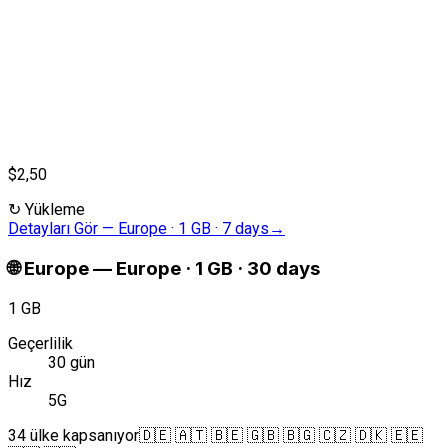
$2,50
↻
Yükleme
Detayları Gör
—
Europe · 1 GB · 7 days
→
🌐
Europe
—
Europe · 1 GB · 30 days
1 GB
Geçerlilik
30 gün
Hız
5G
34 ülke kapsanıyor
🇩🇪 🇦🇹 🇧🇪 🇬🇧 🇧🇬 🇨🇿 🇩🇰 🇪🇪