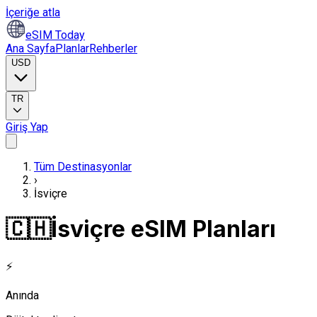
İçeriğe atla
eSIM Today
Ana Sayfa
Planlar
Rehberler
USD
TR
Giriş Yap
Tüm Destinasyonlar
›
İsviçre
🇨🇭
İsviçre eSIM Planları
⚡
Anında