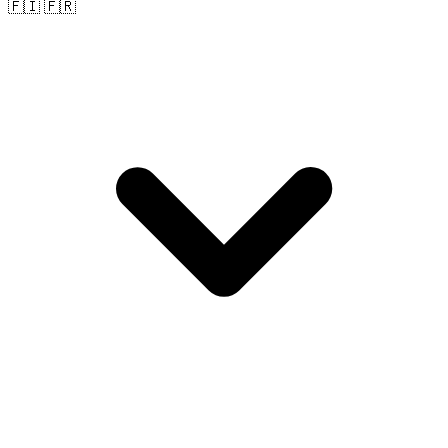
🇫🇮 🇫🇷