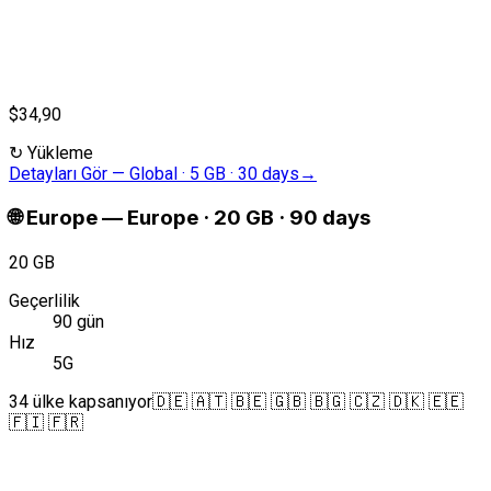
$34,90
↻
Yükleme
Detayları Gör
—
Global · 5 GB · 30 days
→
🌐
Europe
—
Europe · 20 GB · 90 days
20 GB
Geçerlilik
90 gün
Hız
5G
34 ülke kapsanıyor
🇩🇪 🇦🇹 🇧🇪 🇬🇧 🇧🇬 🇨🇿 🇩🇰 🇪🇪
🇫🇮 🇫🇷