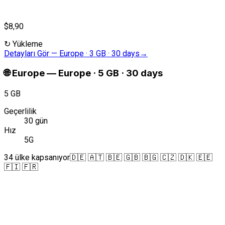
$8,90
↻
Yükleme
Detayları Gör
—
Europe · 3 GB · 30 days
→
🌐
Europe
—
Europe · 5 GB · 30 days
5 GB
Geçerlilik
30 gün
Hız
5G
34 ülke kapsanıyor
🇩🇪 🇦🇹 🇧🇪 🇬🇧 🇧🇬 🇨🇿 🇩🇰 🇪🇪
🇫🇮 🇫🇷