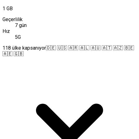
1 GB
Geçerlilik
7 gün
Hız
5G
118 ülke kapsanıyor
🇩🇪 🇺🇸 🇦🇷 🇦🇱 🇦🇺 🇦🇹 🇦🇿 🇧🇪
🇦🇪 🇬🇧