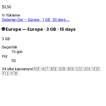
$3,50
↻
Yükleme
Detayları Gör
—
Europe · 1 GB · 30 days
→
🌐
Europe
—
Europe · 3 GB · 15 days
3 GB
Geçerlilik
15 gün
Hız
5G
34 ülke kapsanıyor
🇩🇪 🇦🇹 🇧🇪 🇬🇧 🇧🇬 🇨🇿 🇩🇰 🇪🇪
🇫🇮 🇫🇷