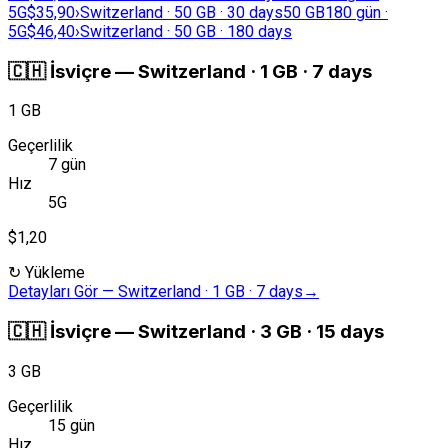
5G
$35,90
›
Switzerland · 50 GB · 30 days
50 GB
180 gün ·
5G
$46,40
›
Switzerland · 50 GB · 180 days
🇨🇭
İsviçre
—
Switzerland · 1 GB · 7 days
1 GB
Geçerlilik
7 gün
Hız
5G
$1,20
↻
Yükleme
Detayları Gör
—
Switzerland · 1 GB · 7 days
→
🇨🇭
İsviçre
—
Switzerland · 3 GB · 15 days
3 GB
Geçerlilik
15 gün
Hız