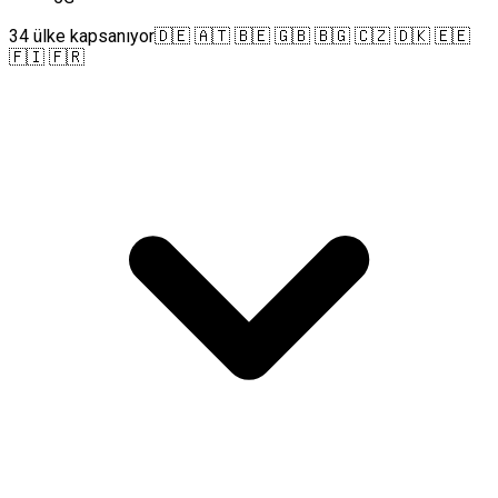
34 ülke kapsanıyor
🇩🇪 🇦🇹 🇧🇪 🇬🇧 🇧🇬 🇨🇿 🇩🇰 🇪🇪
🇫🇮 🇫🇷