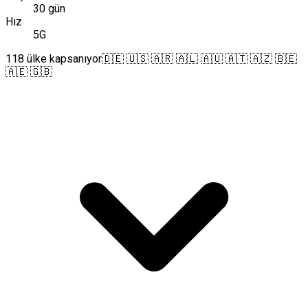
30 gün
Hız
5G
118 ülke kapsanıyor
🇩🇪 🇺🇸 🇦🇷 🇦🇱 🇦🇺 🇦🇹 🇦🇿 🇧🇪
🇦🇪 🇬🇧