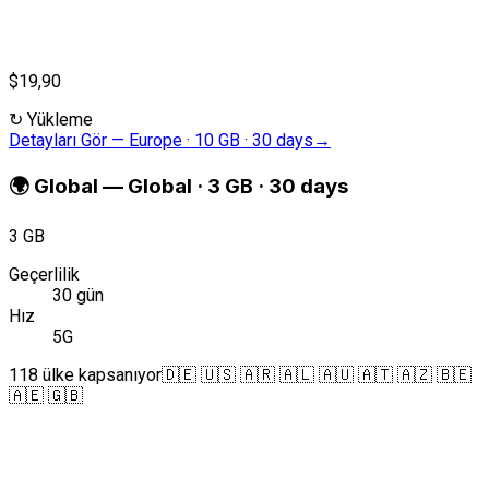
$19,90
↻
Yükleme
Detayları Gör
—
Europe · 10 GB · 30 days
→
🌍
Global
—
Global · 3 GB · 30 days
3 GB
Geçerlilik
30 gün
Hız
5G
118 ülke kapsanıyor
🇩🇪 🇺🇸 🇦🇷 🇦🇱 🇦🇺 🇦🇹 🇦🇿 🇧🇪
🇦🇪 🇬🇧