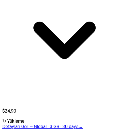
$24,90
↻
Yükleme
Detayları Gör
—
Global · 3 GB · 30 days
→