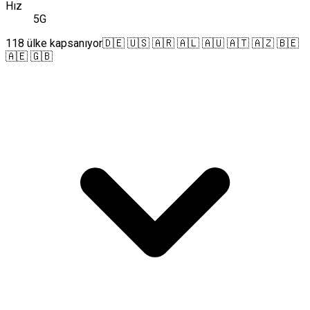
Hız
5G
118 ülke kapsanıyor
🇩🇪 🇺🇸 🇦🇷 🇦🇱 🇦🇺 🇦🇹 🇦🇿 🇧🇪
🇦🇪 🇬🇧