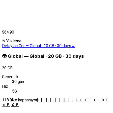
$64,90
↻
Yükleme
Detayları Gör
—
Global · 10 GB · 30 days
→
🌍
Global
—
Global · 20 GB · 30 days
20 GB
Geçerlilik
30 gün
Hız
5G
118 ülke kapsanıyor
🇩🇪 🇺🇸 🇦🇷 🇦🇱 🇦🇺 🇦🇹 🇦🇿 🇧🇪
🇦🇪 🇬🇧