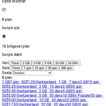
Dijital teslimat
📦
8 plan
İsviçre için
🌍
16 bölgesel plan
İsviçre dahil
Veri
:
Tümü
1 GB
3 GB
5 GB
10 GB
10 GB+
Süre
:
Tümü
7 gün
15 gün
30 gün
180 gün
Sırala
:
8 plan
1 GB
7 gün · 5G
$1,20
›
Switzerland · 1 GB · 7 days
3 GB
15 gün ·
5G
$3,20
›
Switzerland · 3 GB · 15 days
3 GB
30 gün ·
5G
$3,40
›
Switzerland · 3 GB · 30 days
5 GB
30 gün ·
5G
$5,00
›
Switzerland · 5 GB · 30 days
10 GB
En Popüler
30 gün ·
5G
$9,00
›
Switzerland · 10 GB · 30 days
20 GB
30 gün ·
5G
$17,30
›
Switzerland · 20 GB · 30 days
50 GB
30 gün ·