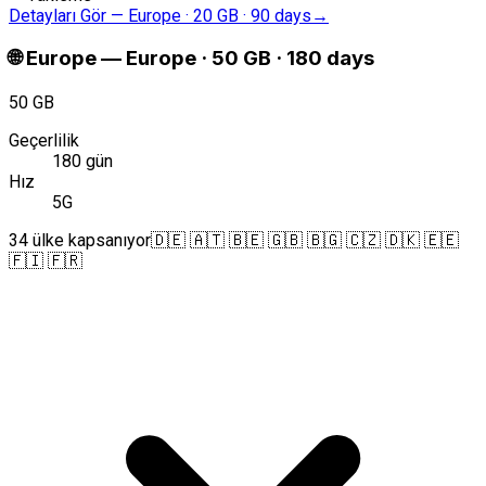
Detayları Gör
—
Europe · 20 GB · 90 days
→
🌐
Europe
—
Europe · 50 GB · 180 days
50 GB
Geçerlilik
180 gün
Hız
5G
34 ülke kapsanıyor
🇩🇪 🇦🇹 🇧🇪 🇬🇧 🇧🇬 🇨🇿 🇩🇰 🇪🇪
🇫🇮 🇫🇷