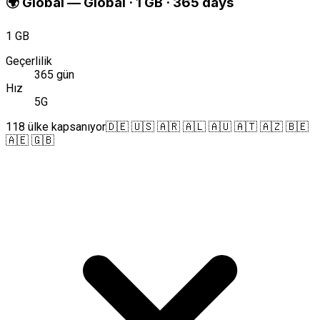
🌍
Global
—
Global · 1 GB · 365 days
1 GB
Geçerlilik
365 gün
Hız
5G
118 ülke kapsanıyor
🇩🇪 🇺🇸 🇦🇷 🇦🇱 🇦🇺 🇦🇹 🇦🇿 🇧🇪
🇦🇪 🇬🇧