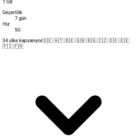
1 GB
Geçerlilik
7 gün
Hız
5G
34 ülke kapsanıyor
🇩🇪 🇦🇹 🇧🇪 🇬🇧 🇧🇬 🇨🇿 🇩🇰 🇪🇪
🇫🇮 🇫🇷