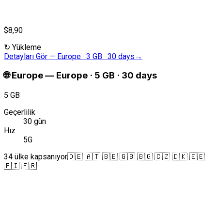
$8,90
↻
Yükleme
Detayları Gör
—
Europe · 3 GB · 30 days
→
🌐
Europe
—
Europe · 5 GB · 30 days
5 GB
Geçerlilik
30 gün
Hız
5G
34 ülke kapsanıyor
🇩🇪 🇦🇹 🇧🇪 🇬🇧 🇧🇬 🇨🇿 🇩🇰 🇪🇪
🇫🇮 🇫🇷