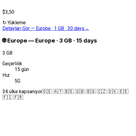
$3,50
↻
Yükleme
Detayları Gör
—
Europe · 1 GB · 30 days
→
🌐
Europe
—
Europe · 3 GB · 15 days
3 GB
Geçerlilik
15 gün
Hız
5G
34 ülke kapsanıyor
🇩🇪 🇦🇹 🇧🇪 🇬🇧 🇧🇬 🇨🇿 🇩🇰 🇪🇪
🇫🇮 🇫🇷