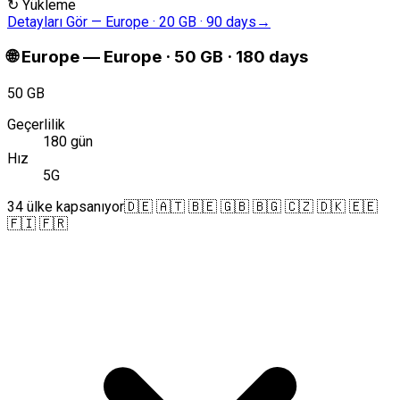
↻
Yükleme
Detayları Gör
—
Europe · 20 GB · 90 days
→
🌐
Europe
—
Europe · 50 GB · 180 days
50 GB
Geçerlilik
180 gün
Hız
5G
34 ülke kapsanıyor
🇩🇪 🇦🇹 🇧🇪 🇬🇧 🇧🇬 🇨🇿 🇩🇰 🇪🇪
🇫🇮 🇫🇷