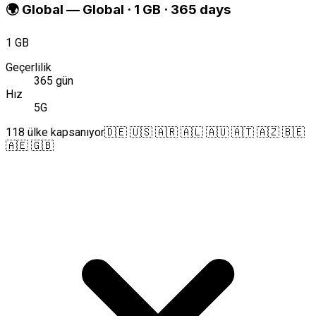
🌍
Global
—
Global · 1 GB · 365 days
1 GB
Geçerlilik
365 gün
Hız
5G
118 ülke kapsanıyor
🇩🇪 🇺🇸 🇦🇷 🇦🇱 🇦🇺 🇦🇹 🇦🇿 🇧🇪
🇦🇪 🇬🇧