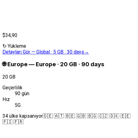
$34,90
↻
Yükleme
Detayları Gör
—
Global · 5 GB · 30 days
→
🌐
Europe
—
Europe · 20 GB · 90 days
20 GB
Geçerlilik
90 gün
Hız
5G
34 ülke kapsanıyor
🇩🇪 🇦🇹 🇧🇪 🇬🇧 🇧🇬 🇨🇿 🇩🇰 🇪🇪
🇫🇮 🇫🇷