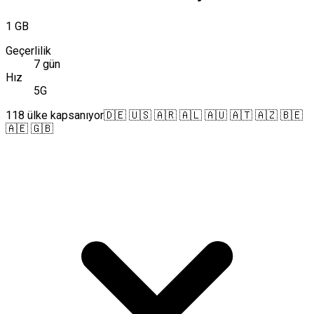
1 GB
Geçerlilik
7 gün
Hız
5G
118 ülke kapsanıyor
🇩🇪 🇺🇸 🇦🇷 🇦🇱 🇦🇺 🇦🇹 🇦🇿 🇧🇪
🇦🇪 🇬🇧