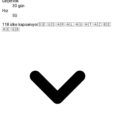
Geçerlilik
30 gün
Hız
5G
118 ülke kapsanıyor
🇩🇪 🇺🇸 🇦🇷 🇦🇱 🇦🇺 🇦🇹 🇦🇿 🇧🇪
🇦🇪 🇬🇧