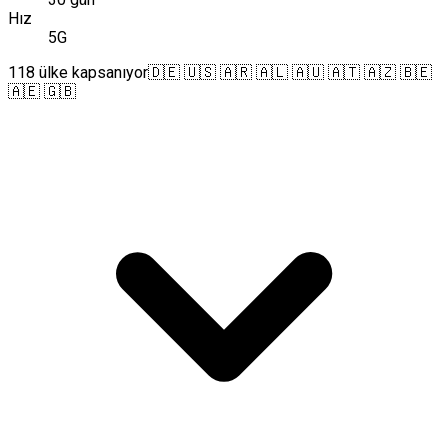
Hız
5G
118 ülke kapsanıyor
🇩🇪 🇺🇸 🇦🇷 🇦🇱 🇦🇺 🇦🇹 🇦🇿 🇧🇪
🇦🇪 🇬🇧