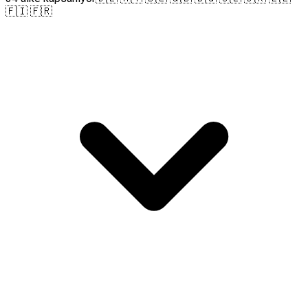
🇫🇮 🇫🇷