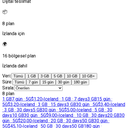
Dijital teslimat
📦
8 plan
İzlanda için
🌍
16 bölgesel plan
İzlanda dahil
Veri
:
Tümü
1 GB
3 GB
5 GB
10 GB
10 GB+
Süre
:
Tümü
7 gün
15 gün
30 gün
180 gün
Sırala
:
8 plan
1 GB
7 gün · 5G
$1,20
›
Iceland · 1 GB · 7 days
3 GB
15 gün ·
5G
$3,20
›
Iceland · 3 GB · 15 days
3 GB
30 gün · 5G
$3,40
›
Iceland
· 3 GB · 30 days
5 GB
30 gün · 5G
$5,00
›
Iceland · 5 GB · 30
days
10 GB
30 gün · 5G
$9,00
›
Iceland · 10 GB · 30 days
20 GB
30
gün · 5G
$20,00
›
Iceland · 20 GB · 30 days
50 GB
30 gün ·
5G
$45,10
›
Iceland · 50 GB · 30 days
50 GB
180 gün ·