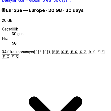
Detayları Gör
—
Global · 3 GB · 30 days
→
🌐
Europe
—
Europe · 20 GB · 30 days
20 GB
Geçerlilik
30 gün
Hız
5G
34 ülke kapsanıyor
🇩🇪 🇦🇹 🇧🇪 🇬🇧 🇧🇬 🇨🇿 🇩🇰 🇪🇪
🇫🇮 🇫🇷