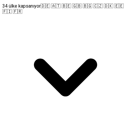
34 ülke kapsanıyor
🇩🇪 🇦🇹 🇧🇪 🇬🇧 🇧🇬 🇨🇿 🇩🇰 🇪🇪
🇫🇮 🇫🇷