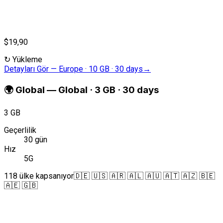
$19,90
↻
Yükleme
Detayları Gör
—
Europe · 10 GB · 30 days
→
🌍
Global
—
Global · 3 GB · 30 days
3 GB
Geçerlilik
30 gün
Hız
5G
118 ülke kapsanıyor
🇩🇪 🇺🇸 🇦🇷 🇦🇱 🇦🇺 🇦🇹 🇦🇿 🇧🇪
🇦🇪 🇬🇧