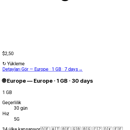
$2,50
↻
Yükleme
Detayları Gör
—
Europe · 1 GB · 7 days
→
🌐
Europe
—
Europe · 1 GB · 30 days
1 GB
Geçerlilik
30 gün
Hız
5G
34 ülke kapsanıyor
🇩🇪 🇦🇹 🇧🇪 🇬🇧 🇧🇬 🇨🇿 🇩🇰 🇪🇪