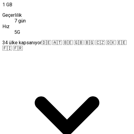
1 GB
Geçerlilik
7 gün
Hız
5G
34 ülke kapsanıyor
🇩🇪 🇦🇹 🇧🇪 🇬🇧 🇧🇬 🇨🇿 🇩🇰 🇪🇪
🇫🇮 🇫🇷