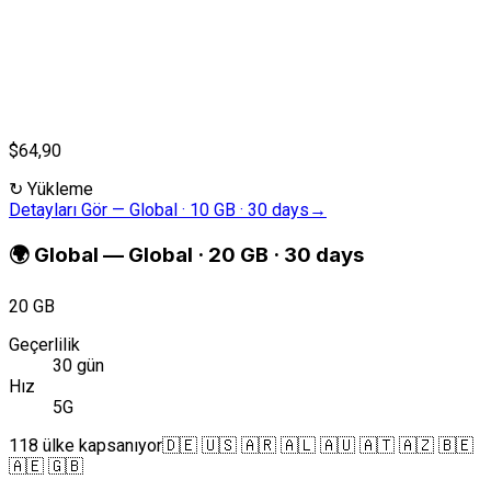
$64,90
↻
Yükleme
Detayları Gör
—
Global · 10 GB · 30 days
→
🌍
Global
—
Global · 20 GB · 30 days
20 GB
Geçerlilik
30 gün
Hız
5G
118 ülke kapsanıyor
🇩🇪 🇺🇸 🇦🇷 🇦🇱 🇦🇺 🇦🇹 🇦🇿 🇧🇪
🇦🇪 🇬🇧