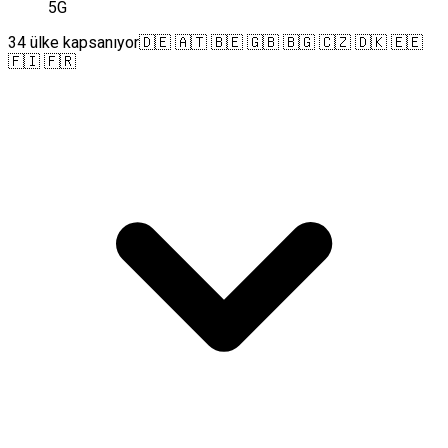
5G
34 ülke kapsanıyor
🇩🇪 🇦🇹 🇧🇪 🇬🇧 🇧🇬 🇨🇿 🇩🇰 🇪🇪
🇫🇮 🇫🇷