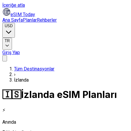
İçeriğe atla
eSIM Today
Ana Sayfa
Planlar
Rehberler
USD
TR
Giriş Yap
Tüm Destinasyonlar
›
İzlanda
🇮🇸
İzlanda eSIM Planları
⚡
Anında