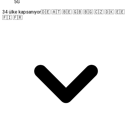
5G
34 ülke kapsanıyor
🇩🇪 🇦🇹 🇧🇪 🇬🇧 🇧🇬 🇨🇿 🇩🇰 🇪🇪
🇫🇮 🇫🇷