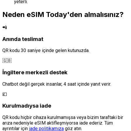
yeterli.
Neden eSIM Today'den almalısınız?
📲
Anında teslimat
QR kodu 30 saniye içinde gelen kutunuzda.
🇬🇧
İngiltere merkezli destek
Chatbot değil gerçek insanlar, 4 saat içinde yanıt verir.
💷
Kurulmadıysa iade
QR kodu hiçbir cihaza kurulmamışsa veya bizim taraftaki bir
arıza nedeniyle eSIM aktifleşmiyorsa iade ederiz. Tüm
ayrıntılar için
iade politikamıza
göz atın.