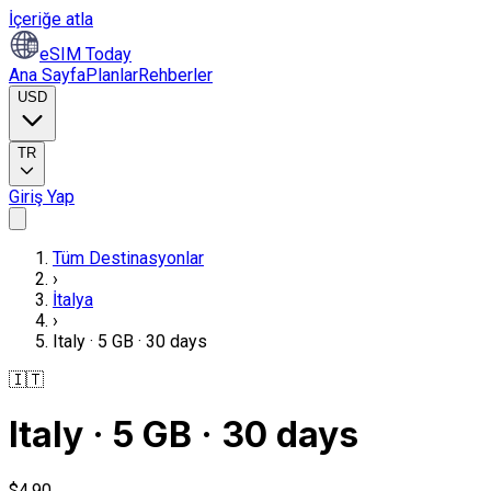
İçeriğe atla
eSIM Today
Ana Sayfa
Planlar
Rehberler
USD
TR
Giriş Yap
Tüm Destinasyonlar
›
İtalya
›
Italy · 5 GB · 30 days
🇮🇹
Italy · 5 GB · 30 days
$4,90