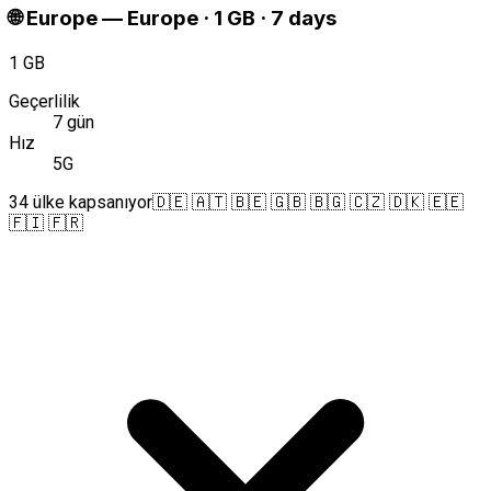
🌐
Europe
—
Europe · 1 GB · 7 days
1 GB
Geçerlilik
7 gün
Hız
5G
34 ülke kapsanıyor
🇩🇪 🇦🇹 🇧🇪 🇬🇧 🇧🇬 🇨🇿 🇩🇰 🇪🇪
🇫🇮 🇫🇷