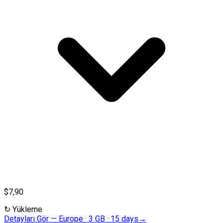
$7,90
↻
Yükleme
Detayları Gör
—
Europe · 3 GB · 15 days
→