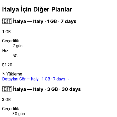
İtalya İçin Diğer Planlar
🇮🇹
İtalya
—
Italy · 1 GB · 7 days
1 GB
Geçerlilik
7 gün
Hız
5G
$1,20
↻
Yükleme
Detayları Gör
—
Italy · 1 GB · 7 days
→
🇮🇹
İtalya
—
Italy · 3 GB · 30 days
3 GB
Geçerlilik
30 gün