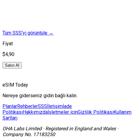
Tüm SSS'yi görüntüle
→
Fiyat
$4,90
Satın Al
eSIM Today
Nereye giderseniz gidin bağlı kalın.
Planlar
Rehberler
SSS
İletişim
İade
Politikası
Hakkımızda
İşletmeler için
Gizlilik Politikası
Kullanım
Şartları
OHA Labs Limited
·
Registered in
England and Wales
·
Company No.
17183250