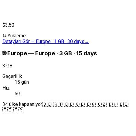
$3,50
↻
Yükleme
Detayları Gör
—
Europe · 1 GB · 30 days
→
🌐
Europe
—
Europe · 3 GB · 15 days
3 GB
Geçerlilik
15 gün
Hız
5G
34 ülke kapsanıyor
🇩🇪 🇦🇹 🇧🇪 🇬🇧 🇧🇬 🇨🇿 🇩🇰 🇪🇪
🇫🇮 🇫🇷