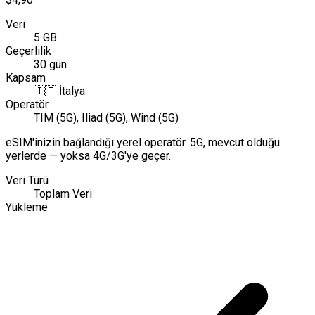
Veri
5 GB
Geçerlilik
30 gün
Kapsam
🇮🇹
İtalya
Operatör
TIM (5G), Iliad (5G), Wind (5G)
eSIM'inizin bağlandığı yerel operatör. 5G, mevcut olduğu
yerlerde — yoksa 4G/3G'ye geçer.
Veri Türü
Toplam Veri
Yükleme