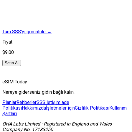
Tüm SSS'yi görüntüle
→
Fiyat
$9,00
Satın Al
eSIM Today
Nereye giderseniz gidin bağlı kalın.
Planlar
Rehberler
SSS
İletişim
İade
Politikası
Hakkımızda
İşletmeler için
Gizlilik Politikası
Kullanım
Şartları
OHA Labs Limited
·
Registered in
England and Wales
·
Company No.
17183250