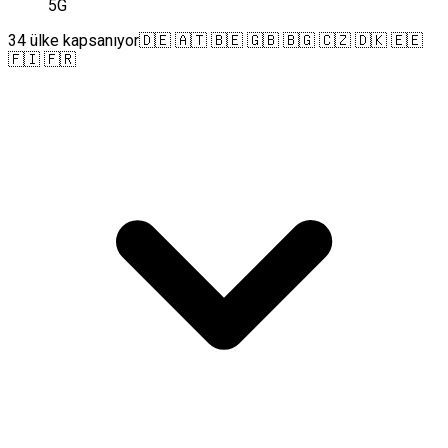
5G
34 ülke kapsanıyor
🇩🇪 🇦🇹 🇧🇪 🇬🇧 🇧🇬 🇨🇿 🇩🇰 🇪🇪
🇫🇮 🇫🇷