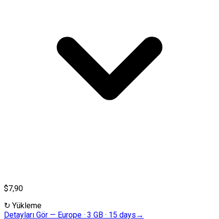
$7,90
↻
Yükleme
Detayları Gör
—
Europe · 3 GB · 15 days
→