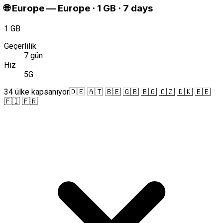
🌐
Europe
—
Europe · 1 GB · 7 days
1 GB
Geçerlilik
7 gün
Hız
5G
34 ülke kapsanıyor
🇩🇪 🇦🇹 🇧🇪 🇬🇧 🇧🇬 🇨🇿 🇩🇰 🇪🇪
🇫🇮 🇫🇷