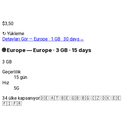
$3,50
↻
Yükleme
Detayları Gör
—
Europe · 1 GB · 30 days
→
🌐
Europe
—
Europe · 3 GB · 15 days
3 GB
Geçerlilik
15 gün
Hız
5G
34 ülke kapsanıyor
🇩🇪 🇦🇹 🇧🇪 🇬🇧 🇧🇬 🇨🇿 🇩🇰 🇪🇪
🇫🇮 🇫🇷