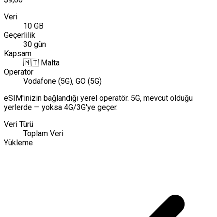
Veri
10 GB
Geçerlilik
30 gün
Kapsam
🇲🇹
Malta
Operatör
Vodafone (5G), GO (5G)
eSIM'inizin bağlandığı yerel operatör. 5G, mevcut olduğu
yerlerde — yoksa 4G/3G'ye geçer.
Veri Türü
Toplam Veri
Yükleme