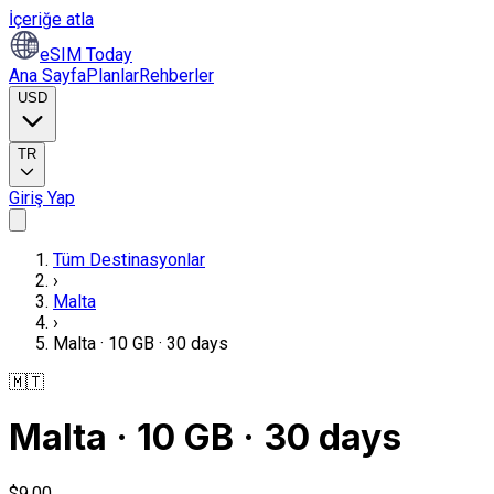
İçeriğe atla
eSIM Today
Ana Sayfa
Planlar
Rehberler
USD
TR
Giriş Yap
Tüm Destinasyonlar
›
Malta
›
Malta · 10 GB · 30 days
🇲🇹
Malta · 10 GB · 30 days
$9,00