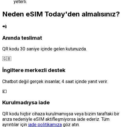
yeterli.
Neden eSIM Today'den almalısınız?
📲
Anında teslimat
QR kodu 30 saniye içinde gelen kutunuzda.
🇬🇧
İngiltere merkezli destek
Chatbot değil gerçek insanlar, 4 saat içinde yanıt verir.
💷
Kurulmadıysa iade
QR kodu hiçbir cihaza kurulmamışsa veya bizim taraftaki bir
arıza nedeniyle eSIM aktifleşmiyorsa iade ederiz. Tüm
ayrıntılar için
iade politikamıza
göz atın.