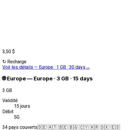
3,50 $
↻
Recharge
Voir les détails
—
Europe · 1 GB · 30 days
→
🌐
Europe
—
Europe · 3 GB · 15 days
3 GB
Validité
15 jours
Débit
5G
34 pays couverts
🇩🇪 🇦🇹 🇧🇪 🇧🇬 🇨🇾 🇭🇷 🇩🇰 🇪🇸