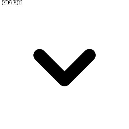
🇪🇪 🇫🇮