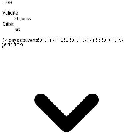
1 GB
Validité
30 jours
Débit
5G
34 pays couverts
🇩🇪 🇦🇹 🇧🇪 🇧🇬 🇨🇾 🇭🇷 🇩🇰 🇪🇸
🇪🇪 🇫🇮