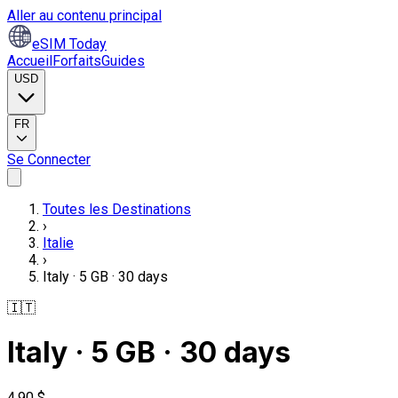
Aller au contenu principal
eSIM Today
Accueil
Forfaits
Guides
USD
FR
Se Connecter
Toutes les Destinations
›
Italie
›
Italy · 5 GB · 30 days
🇮🇹
Italy · 5 GB · 30 days
4,90 $