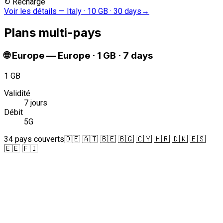
↻
Recharge
Voir les détails
—
Italy · 10 GB · 30 days
→
Plans multi-pays
🌐
Europe
—
Europe · 1 GB · 7 days
1 GB
Validité
7 jours
Débit
5G
34 pays couverts
🇩🇪 🇦🇹 🇧🇪 🇧🇬 🇨🇾 🇭🇷 🇩🇰 🇪🇸
🇪🇪 🇫🇮