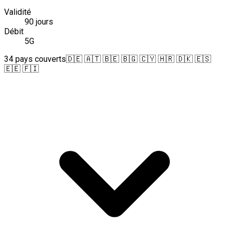
Validité
90 jours
Débit
5G
34 pays couverts
🇩🇪 🇦🇹 🇧🇪 🇧🇬 🇨🇾 🇭🇷 🇩🇰 🇪🇸
🇪🇪 🇫🇮