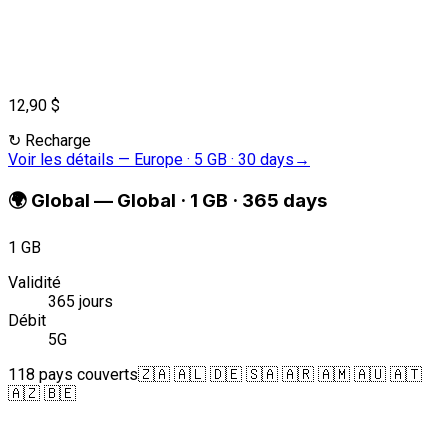
12,90 $
↻
Recharge
Voir les détails
—
Europe · 5 GB · 30 days
→
🌍
Global
—
Global · 1 GB · 365 days
1 GB
Validité
365 jours
Débit
5G
118 pays couverts
🇿🇦 🇦🇱 🇩🇪 🇸🇦 🇦🇷 🇦🇲 🇦🇺 🇦🇹
🇦🇿 🇧🇪