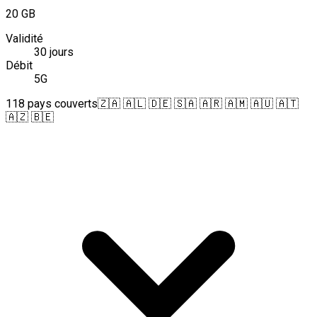
20 GB
Validité
30 jours
Débit
5G
118 pays couverts
🇿🇦 🇦🇱 🇩🇪 🇸🇦 🇦🇷 🇦🇲 🇦🇺 🇦🇹
🇦🇿 🇧🇪