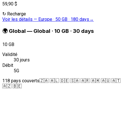
59,90 $
↻
Recharge
Voir les détails
—
Europe · 50 GB · 180 days
→
🌍
Global
—
Global · 10 GB · 30 days
10 GB
Validité
30 jours
Débit
5G
118 pays couverts
🇿🇦 🇦🇱 🇩🇪 🇸🇦 🇦🇷 🇦🇲 🇦🇺 🇦🇹
🇦🇿 🇧🇪