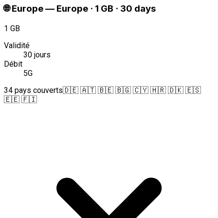
🌐
Europe
—
Europe · 1 GB · 30 days
1 GB
Validité
30 jours
Débit
5G
34 pays couverts
🇩🇪 🇦🇹 🇧🇪 🇧🇬 🇨🇾 🇭🇷 🇩🇰 🇪🇸
🇪🇪 🇫🇮