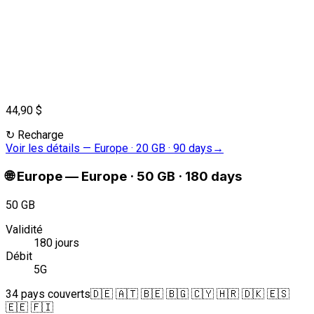
44,90 $
↻
Recharge
Voir les détails
—
Europe · 20 GB · 90 days
→
🌐
Europe
—
Europe · 50 GB · 180 days
50 GB
Validité
180 jours
Débit
5G
34 pays couverts
🇩🇪 🇦🇹 🇧🇪 🇧🇬 🇨🇾 🇭🇷 🇩🇰 🇪🇸
🇪🇪 🇫🇮