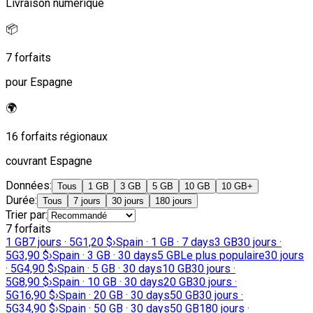
Livraison numérique
📦
7 forfaits
pour Espagne
🌍
16 forfaits régionaux
couvrant Espagne
Données
:
Tous
1 GB
3 GB
5 GB
10 GB
10 GB+
Durée
:
Tous
7 jours
30 jours
180 jours
Trier par
:
7 forfaits
1 GB
7 jours · 5G
1,20 $
›
Spain · 1 GB · 7 days
3 GB
30 jours ·
5G
3,90 $
›
Spain · 3 GB · 30 days
5 GB
Le plus populaire
30 jours
· 5G
4,90 $
›
Spain · 5 GB · 30 days
10 GB
30 jours ·
5G
8,90 $
›
Spain · 10 GB · 30 days
20 GB
30 jours ·
5G
16,90 $
›
Spain · 20 GB · 30 days
50 GB
30 jours ·
5G
34,90 $
›
Spain · 50 GB · 30 days
50 GB
180 jours ·