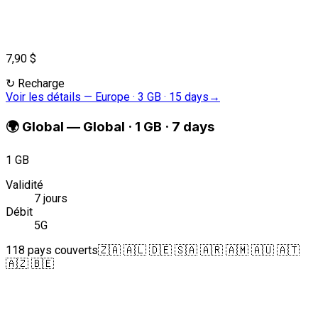
7,90 $
↻
Recharge
Voir les détails
—
Europe · 3 GB · 15 days
→
🌍
Global
—
Global · 1 GB · 7 days
1 GB
Validité
7 jours
Débit
5G
118 pays couverts
🇿🇦 🇦🇱 🇩🇪 🇸🇦 🇦🇷 🇦🇲 🇦🇺 🇦🇹
🇦🇿 🇧🇪