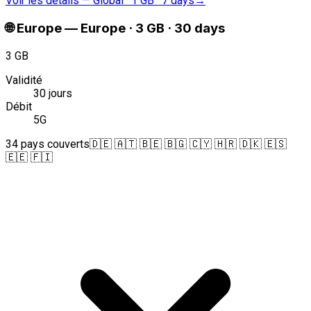
Voir les détails
—
Global · 1 GB · 7 days
→
🌐
Europe
—
Europe · 3 GB · 30 days
3 GB
Validité
30 jours
Débit
5G
34 pays couverts
🇩🇪 🇦🇹 🇧🇪 🇧🇬 🇨🇾 🇭🇷 🇩🇰 🇪🇸
🇪🇪 🇫🇮