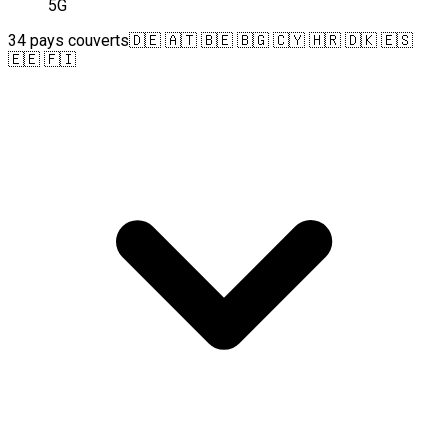
5G
34 pays couverts
🇩🇪 🇦🇹 🇧🇪 🇧🇬 🇨🇾 🇭🇷 🇩🇰 🇪🇸
🇪🇪 🇫🇮