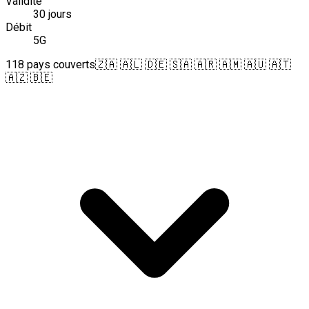
Validité
30 jours
Débit
5G
118 pays couverts
🇿🇦 🇦🇱 🇩🇪 🇸🇦 🇦🇷 🇦🇲 🇦🇺 🇦🇹
🇦🇿 🇧🇪