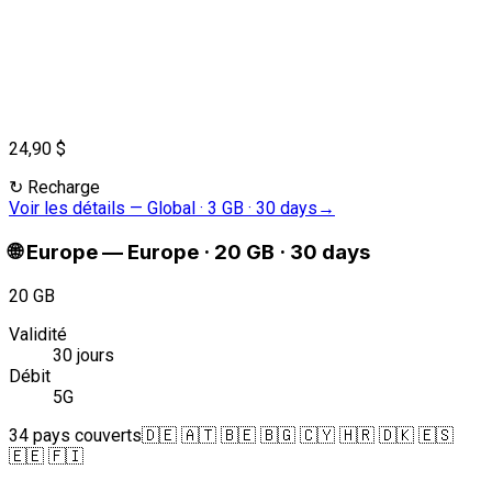
24,90 $
↻
Recharge
Voir les détails
—
Global · 3 GB · 30 days
→
🌐
Europe
—
Europe · 20 GB · 30 days
20 GB
Validité
30 jours
Débit
5G
34 pays couverts
🇩🇪 🇦🇹 🇧🇪 🇧🇬 🇨🇾 🇭🇷 🇩🇰 🇪🇸
🇪🇪 🇫🇮