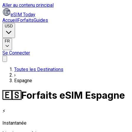
Aller au contenu principal
eSIM Today
Accueil
Forfaits
Guides
USD
FR
Se Connecter
Toutes les Destinations
›
Espagne
🇪🇸
Forfaits eSIM Espagne
⚡
Instantanée