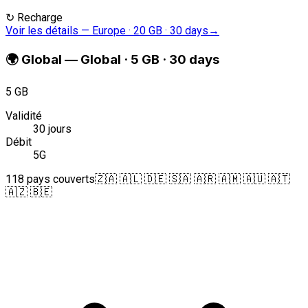
↻
Recharge
Voir les détails
—
Europe · 20 GB · 30 days
→
🌍
Global
—
Global · 5 GB · 30 days
5 GB
Validité
30 jours
Débit
5G
118 pays couverts
🇿🇦 🇦🇱 🇩🇪 🇸🇦 🇦🇷 🇦🇲 🇦🇺 🇦🇹
🇦🇿 🇧🇪