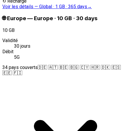
↻
Recharge
Voir les détails
—
Global · 1 GB · 365 days
→
🌐
Europe
—
Europe · 10 GB · 30 days
10 GB
Validité
30 jours
Débit
5G
34 pays couverts
🇩🇪 🇦🇹 🇧🇪 🇧🇬 🇨🇾 🇭🇷 🇩🇰 🇪🇸
🇪🇪 🇫🇮