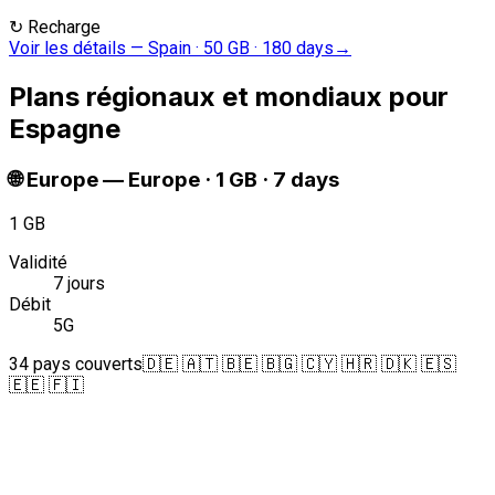
↻
Recharge
Voir les détails
—
Spain · 50 GB · 180 days
→
Plans régionaux et mondiaux pour
Espagne
🌐
Europe
—
Europe · 1 GB · 7 days
1 GB
Validité
7 jours
Débit
5G
34 pays couverts
🇩🇪 🇦🇹 🇧🇪 🇧🇬 🇨🇾 🇭🇷 🇩🇰 🇪🇸
🇪🇪 🇫🇮