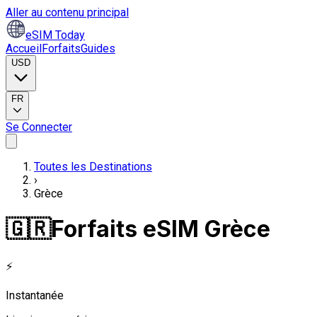
Aller au contenu principal
eSIM Today
Accueil
Forfaits
Guides
USD
FR
Se Connecter
Toutes les Destinations
›
Grèce
🇬🇷
Forfaits eSIM Grèce
⚡
Instantanée