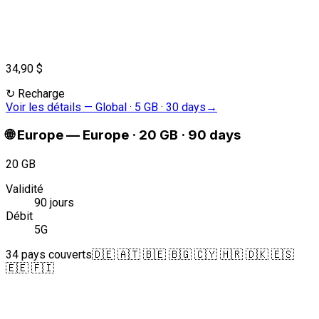
34,90 $
↻
Recharge
Voir les détails
—
Global · 5 GB · 30 days
→
🌐
Europe
—
Europe · 20 GB · 90 days
20 GB
Validité
90 jours
Débit
5G
34 pays couverts
🇩🇪 🇦🇹 🇧🇪 🇧🇬 🇨🇾 🇭🇷 🇩🇰 🇪🇸
🇪🇪 🇫🇮