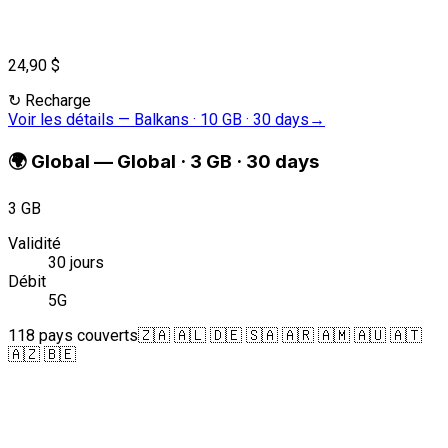
24,90 $
↻
Recharge
Voir les détails
—
Balkans · 10 GB · 30 days
→
🌍
Global
—
Global · 3 GB · 30 days
3 GB
Validité
30 jours
Débit
5G
118 pays couverts
🇿🇦 🇦🇱 🇩🇪 🇸🇦 🇦🇷 🇦🇲 🇦🇺 🇦🇹
🇦🇿 🇧🇪