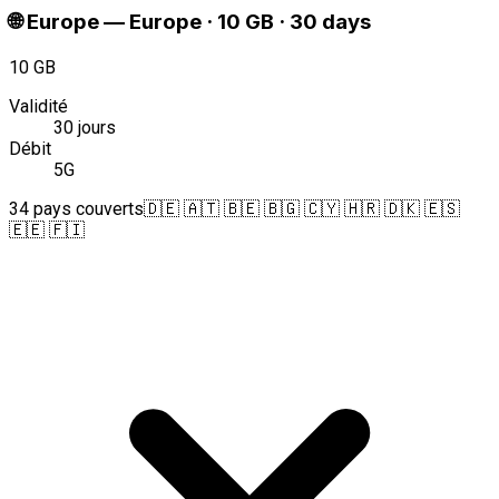
🌐
Europe
—
Europe · 10 GB · 30 days
10 GB
Validité
30 jours
Débit
5G
34 pays couverts
🇩🇪 🇦🇹 🇧🇪 🇧🇬 🇨🇾 🇭🇷 🇩🇰 🇪🇸
🇪🇪 🇫🇮