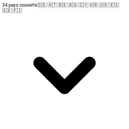
34 pays couverts
🇩🇪 🇦🇹 🇧🇪 🇧🇬 🇨🇾 🇭🇷 🇩🇰 🇪🇸
🇪🇪 🇫🇮