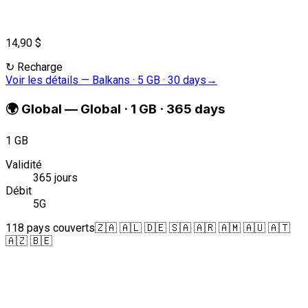
14,90 $
↻
Recharge
Voir les détails
—
Balkans · 5 GB · 30 days
→
🌍
Global
—
Global · 1 GB · 365 days
1 GB
Validité
365 jours
Débit
5G
118 pays couverts
🇿🇦 🇦🇱 🇩🇪 🇸🇦 🇦🇷 🇦🇲 🇦🇺 🇦🇹
🇦🇿 🇧🇪