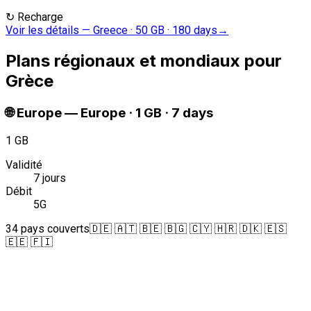
↻
Recharge
Voir les détails
—
Greece · 50 GB · 180 days
→
Plans régionaux et mondiaux pour
Grèce
🌐
Europe
—
Europe · 1 GB · 7 days
1 GB
Validité
7 jours
Débit
5G
34 pays couverts
🇩🇪 🇦🇹 🇧🇪 🇧🇬 🇨🇾 🇭🇷 🇩🇰 🇪🇸
🇪🇪 🇫🇮