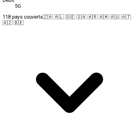
Débit
5G
118 pays couverts
🇿🇦 🇦🇱 🇩🇪 🇸🇦 🇦🇷 🇦🇲 🇦🇺 🇦🇹
🇦🇿 🇧🇪