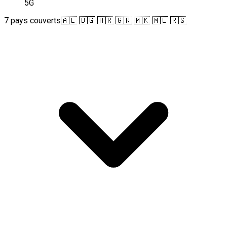
5G
7 pays couverts
🇦🇱 🇧🇬 🇭🇷 🇬🇷 🇲🇰 🇲🇪 🇷🇸