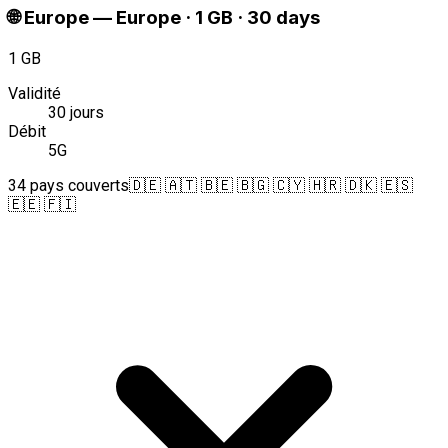
🌐
Europe
—
Europe · 1 GB · 30 days
1 GB
Validité
30 jours
Débit
5G
34 pays couverts
🇩🇪 🇦🇹 🇧🇪 🇧🇬 🇨🇾 🇭🇷 🇩🇰 🇪🇸
🇪🇪 🇫🇮