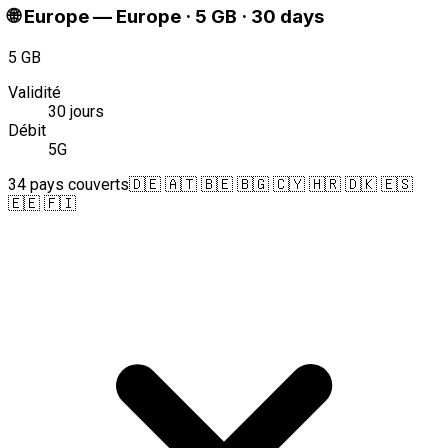
🌐
Europe
—
Europe · 5 GB · 30 days
5 GB
Validité
30 jours
Débit
5G
34 pays couverts
🇩🇪 🇦🇹 🇧🇪 🇧🇬 🇨🇾 🇭🇷 🇩🇰 🇪🇸
🇪🇪 🇫🇮