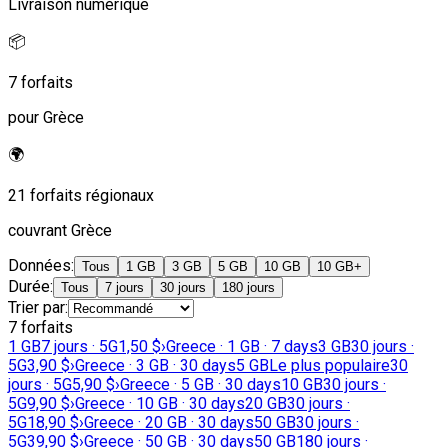
Livraison numérique
📦
7 forfaits
pour Grèce
🌍
21 forfaits régionaux
couvrant Grèce
Données
:
Tous
1 GB
3 GB
5 GB
10 GB
10 GB+
Durée
:
Tous
7 jours
30 jours
180 jours
Trier par
:
7 forfaits
1 GB
7 jours · 5G
1,50 $
›
Greece · 1 GB · 7 days
3 GB
30 jours ·
5G
3,90 $
›
Greece · 3 GB · 30 days
5 GB
Le plus populaire
30
jours · 5G
5,90 $
›
Greece · 5 GB · 30 days
10 GB
30 jours ·
5G
9,90 $
›
Greece · 10 GB · 30 days
20 GB
30 jours ·
5G
18,90 $
›
Greece · 20 GB · 30 days
50 GB
30 jours ·
5G
39,90 $
›
Greece · 50 GB · 30 days
50 GB
180 jours ·