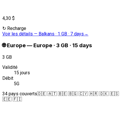
4,30 $
↻
Recharge
Voir les détails
—
Balkans · 1 GB · 7 days
→
🌐
Europe
—
Europe · 3 GB · 15 days
3 GB
Validité
15 jours
Débit
5G
34 pays couverts
🇩🇪 🇦🇹 🇧🇪 🇧🇬 🇨🇾 🇭🇷 🇩🇰 🇪🇸
🇪🇪 🇫🇮