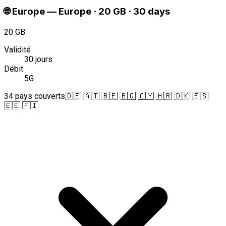
🌐
Europe
—
Europe · 20 GB · 30 days
20 GB
Validité
30 jours
Débit
5G
34 pays couverts
🇩🇪 🇦🇹 🇧🇪 🇧🇬 🇨🇾 🇭🇷 🇩🇰 🇪🇸
🇪🇪 🇫🇮