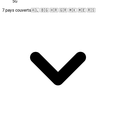
5G
7 pays couverts
🇦🇱 🇧🇬 🇭🇷 🇬🇷 🇲🇰 🇲🇪 🇷🇸