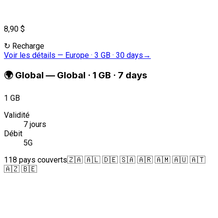
8,90 $
↻
Recharge
Voir les détails
—
Europe · 3 GB · 30 days
→
🌍
Global
—
Global · 1 GB · 7 days
1 GB
Validité
7 jours
Débit
5G
118 pays couverts
🇿🇦 🇦🇱 🇩🇪 🇸🇦 🇦🇷 🇦🇲 🇦🇺 🇦🇹
🇦🇿 🇧🇪