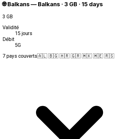
🌐
Balkans
—
Balkans · 3 GB · 15 days
3 GB
Validité
15 jours
Débit
5G
7 pays couverts
🇦🇱 🇧🇬 🇭🇷 🇬🇷 🇲🇰 🇲🇪 🇷🇸