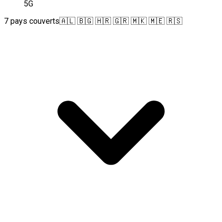
5G
7 pays couverts
🇦🇱 🇧🇬 🇭🇷 🇬🇷 🇲🇰 🇲🇪 🇷🇸