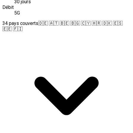
30 jours
Débit
5G
34 pays couverts
🇩🇪 🇦🇹 🇧🇪 🇧🇬 🇨🇾 🇭🇷 🇩🇰 🇪🇸
🇪🇪 🇫🇮