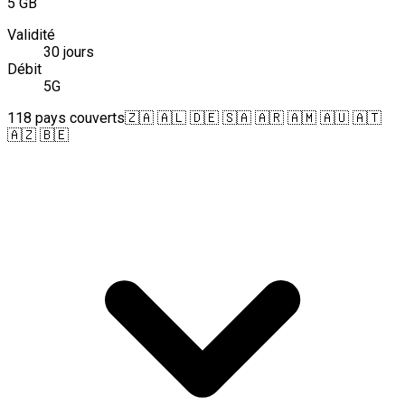
5 GB
Validité
30 jours
Débit
5G
118 pays couverts
🇿🇦 🇦🇱 🇩🇪 🇸🇦 🇦🇷 🇦🇲 🇦🇺 🇦🇹
🇦🇿 🇧🇪