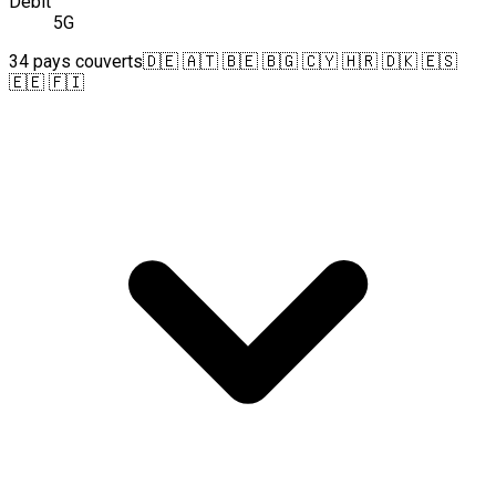
Débit
5G
34 pays couverts
🇩🇪 🇦🇹 🇧🇪 🇧🇬 🇨🇾 🇭🇷 🇩🇰 🇪🇸
🇪🇪 🇫🇮