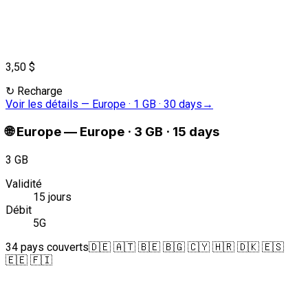
3,50 $
↻
Recharge
Voir les détails
—
Europe · 1 GB · 30 days
→
🌐
Europe
—
Europe · 3 GB · 15 days
3 GB
Validité
15 jours
Débit
5G
34 pays couverts
🇩🇪 🇦🇹 🇧🇪 🇧🇬 🇨🇾 🇭🇷 🇩🇰 🇪🇸
🇪🇪 🇫🇮