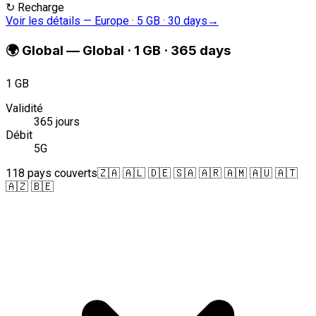
↻
Recharge
Voir les détails
—
Europe · 5 GB · 30 days
→
🌍
Global
—
Global · 1 GB · 365 days
1 GB
Validité
365 jours
Débit
5G
118 pays couverts
🇿🇦 🇦🇱 🇩🇪 🇸🇦 🇦🇷 🇦🇲 🇦🇺 🇦🇹
🇦🇿 🇧🇪