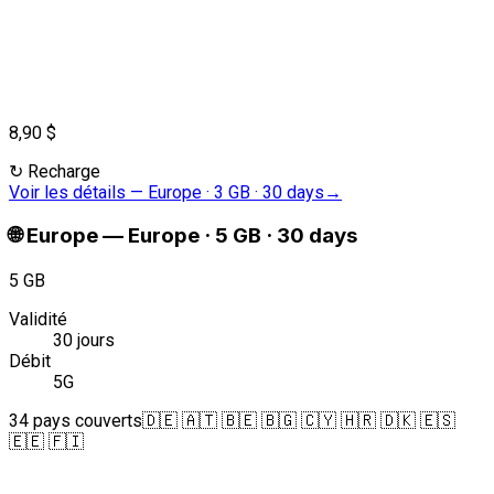
8,90 $
↻
Recharge
Voir les détails
—
Europe · 3 GB · 30 days
→
🌐
Europe
—
Europe · 5 GB · 30 days
5 GB
Validité
30 jours
Débit
5G
34 pays couverts
🇩🇪 🇦🇹 🇧🇪 🇧🇬 🇨🇾 🇭🇷 🇩🇰 🇪🇸
🇪🇪 🇫🇮