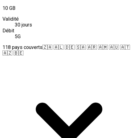
10 GB
Validité
30 jours
Débit
5G
118 pays couverts
🇿🇦 🇦🇱 🇩🇪 🇸🇦 🇦🇷 🇦🇲 🇦🇺 🇦🇹
🇦🇿 🇧🇪