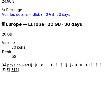
24,90 $
↻
Recharge
Voir les détails
—
Global · 3 GB · 30 days
→
🌐
Europe
—
Europe · 20 GB · 30 days
20 GB
Validité
30 jours
Débit
5G
34 pays couverts
🇩🇪 🇦🇹 🇧🇪 🇧🇬 🇨🇾 🇭🇷 🇩🇰 🇪🇸
🇪🇪 🇫🇮