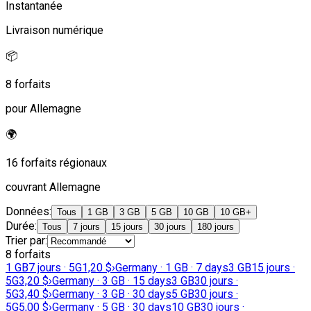
Instantanée
Livraison numérique
📦
8 forfaits
pour Allemagne
🌍
16 forfaits régionaux
couvrant Allemagne
Données
:
Tous
1 GB
3 GB
5 GB
10 GB
10 GB+
Durée
:
Tous
7 jours
15 jours
30 jours
180 jours
Trier par
:
8 forfaits
1 GB
7 jours · 5G
1,20 $
›
Germany · 1 GB · 7 days
3 GB
15 jours ·
5G
3,20 $
›
Germany · 3 GB · 15 days
3 GB
30 jours ·
5G
3,40 $
›
Germany · 3 GB · 30 days
5 GB
30 jours ·
5G
5,00 $
›
Germany · 5 GB · 30 days
10 GB
30 jours ·