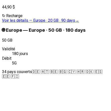
44,90 $
↻
Recharge
Voir les détails
—
Europe · 20 GB · 90 days
→
🌐
Europe
—
Europe · 50 GB · 180 days
50 GB
Validité
180 jours
Débit
5G
34 pays couverts
🇩🇪 🇦🇹 🇧🇪 🇧🇬 🇨🇾 🇭🇷 🇩🇰 🇪🇸
🇪🇪 🇫🇮