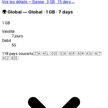
Voir les détails
—
Europe · 3 GB · 15 days
→
🌍
Global
—
Global · 1 GB · 7 days
1 GB
Validité
7 jours
Débit
5G
118 pays couverts
🇿🇦 🇦🇱 🇩🇪 🇸🇦 🇦🇷 🇦🇲 🇦🇺 🇦🇹
🇦🇿 🇧🇪