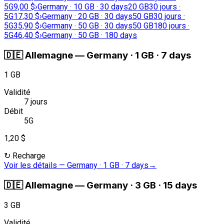
5G
9,00 $
›
Germany · 10 GB · 30 days
20 GB
30 jours ·
5G
17,30 $
›
Germany · 20 GB · 30 days
50 GB
30 jours ·
5G
35,90 $
›
Germany · 50 GB · 30 days
50 GB
180 jours ·
5G
46,40 $
›
Germany · 50 GB · 180 days
🇩🇪
Allemagne
—
Germany · 1 GB · 7 days
1 GB
Validité
7 jours
Débit
5G
1,20 $
↻
Recharge
Voir les détails
—
Germany · 1 GB · 7 days
→
🇩🇪
Allemagne
—
Germany · 3 GB · 15 days
3 GB
Validité