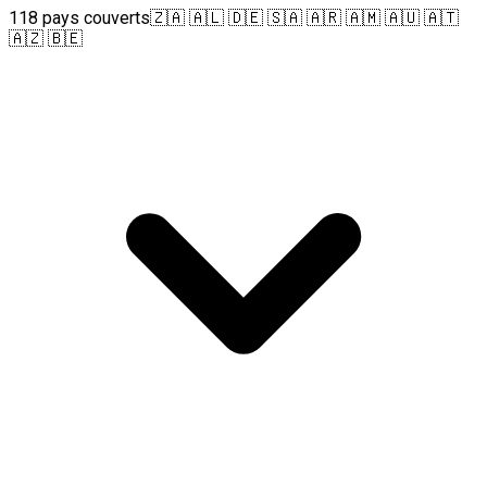
118 pays couverts
🇿🇦 🇦🇱 🇩🇪 🇸🇦 🇦🇷 🇦🇲 🇦🇺 🇦🇹
🇦🇿 🇧🇪