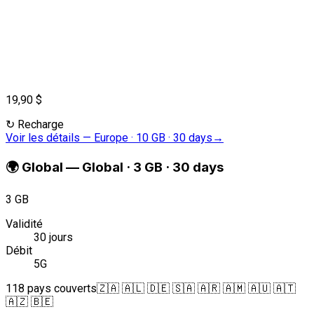
19,90 $
↻
Recharge
Voir les détails
—
Europe · 10 GB · 30 days
→
🌍
Global
—
Global · 3 GB · 30 days
3 GB
Validité
30 jours
Débit
5G
118 pays couverts
🇿🇦 🇦🇱 🇩🇪 🇸🇦 🇦🇷 🇦🇲 🇦🇺 🇦🇹
🇦🇿 🇧🇪