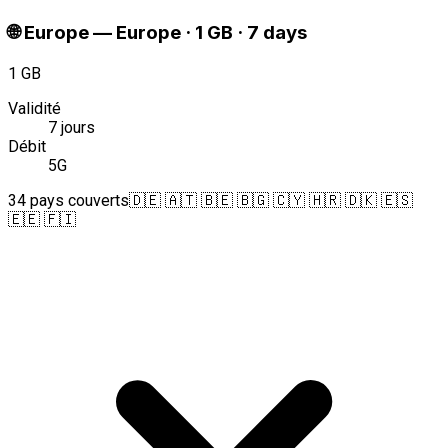
🌐
Europe
—
Europe · 1 GB · 7 days
1 GB
Validité
7 jours
Débit
5G
34 pays couverts
🇩🇪 🇦🇹 🇧🇪 🇧🇬 🇨🇾 🇭🇷 🇩🇰 🇪🇸
🇪🇪 🇫🇮