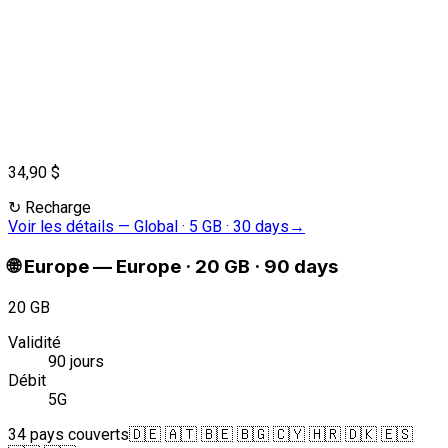
34,90 $
↻
Recharge
Voir les détails
—
Global · 5 GB · 30 days
→
🌐
Europe
—
Europe · 20 GB · 90 days
20 GB
Validité
90 jours
Débit
5G
34 pays couverts
🇩🇪 🇦🇹 🇧🇪 🇧🇬 🇨🇾 🇭🇷 🇩🇰 🇪🇸