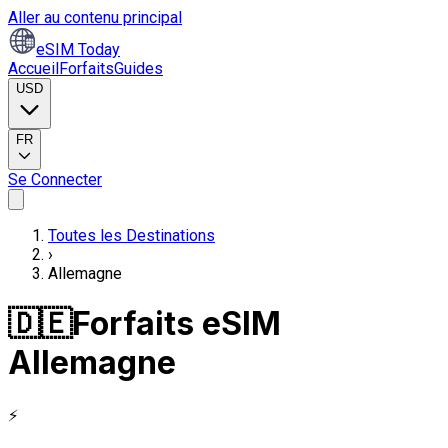
Aller au contenu principal
eSIM Today
Accueil
Forfaits
Guides
USD
FR
Se Connecter
Toutes les Destinations
›
Allemagne
🇩🇪
Forfaits eSIM
Allemagne
⚡