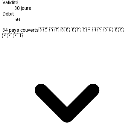
Validité
30 jours
Débit
5G
34 pays couverts
🇩🇪 🇦🇹 🇧🇪 🇧🇬 🇨🇾 🇭🇷 🇩🇰 🇪🇸
🇪🇪 🇫🇮