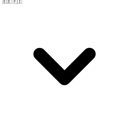
🇪🇪 🇫🇮