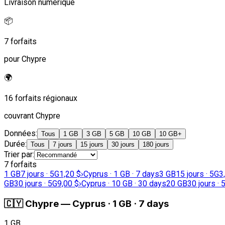
Livraison numérique
📦
7 forfaits
pour Chypre
🌍
16 forfaits régionaux
couvrant Chypre
Données
:
Tous
1 GB
3 GB
5 GB
10 GB
10 GB+
Durée
:
Tous
7 jours
15 jours
30 jours
180 jours
Trier par
:
7 forfaits
1 GB
7 jours · 5G
1,20 $
›
Cyprus · 1 GB · 7 days
3 GB
15 jours · 5G
3
GB
30 jours · 5G
9,00 $
›
Cyprus · 10 GB · 30 days
20 GB
30 jours · 
🇨🇾
Chypre
—
Cyprus · 1 GB · 7 days
1 GB