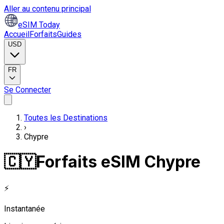
Aller au contenu principal
eSIM Today
Accueil
Forfaits
Guides
USD
FR
Se Connecter
Toutes les Destinations
›
Chypre
🇨🇾
Forfaits eSIM Chypre
⚡
Instantanée