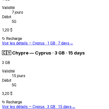
Validité
7 jours
Débit
5G
1,20 $
↻
Recharge
Voir les détails
—
Cyprus · 1 GB · 7 days
→
🇨🇾
Chypre
—
Cyprus · 3 GB · 15 days
3 GB
Validité
15 jours
Débit
5G
3,20 $
↻
Recharge
Voir les détails
—
Cyprus · 3 GB · 15 days
→