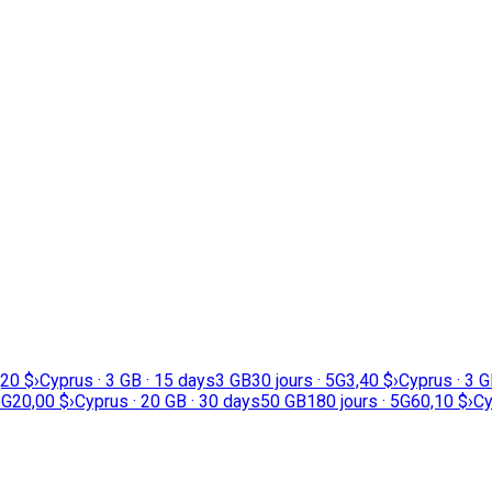
,20 $
›
Cyprus · 3 GB · 15 days
3 GB
30 jours · 5G
3,40 $
›
Cyprus · 3 G
5G
20,00 $
›
Cyprus · 20 GB · 30 days
50 GB
180 jours · 5G
60,10 $
›
Cy