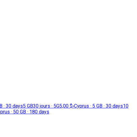
B · 30 days
5 GB
30 jours · 5G
5,00 $
›
Cyprus · 5 GB · 30 days
10
prus · 50 GB · 180 days