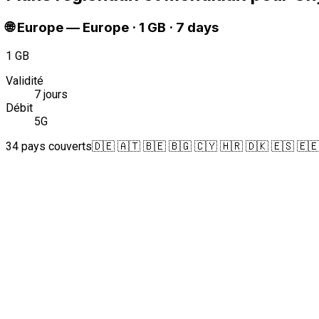
🌐
Europe
—
Europe · 1 GB · 7 days
1 GB
Validité
7 jours
Débit
5G
34 pays couverts
🇩🇪 🇦🇹 🇧🇪 🇧🇬 🇨🇾 🇭🇷 🇩🇰 🇪🇸 🇪