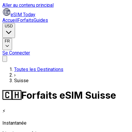
Aller au contenu principal
eSIM Today
Accueil
Forfaits
Guides
USD
FR
Se Connecter
Toutes les Destinations
›
Suisse
🇨🇭
Forfaits eSIM Suisse
⚡
Instantanée