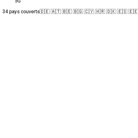
5G
34 pays couverts
🇩🇪 🇦🇹 🇧🇪 🇧🇬 🇨🇾 🇭🇷 🇩🇰 🇪🇸 🇪