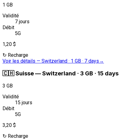
1 GB
Validité
7 jours
Débit
5G
1,20 $
↻
Recharge
Voir les détails
—
Switzerland · 1 GB · 7 days
→
🇨🇭
Suisse
—
Switzerland · 3 GB · 15 days
3 GB
Validité
15 jours
Débit
5G
3,20 $
↻
Recharge