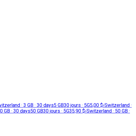
itzerland · 3 GB · 30 days
5 GB
30 jours · 5G
5,00 $
›
Switzerland ·
20 GB · 30 days
50 GB
30 jours · 5G
35,90 $
›
Switzerland · 50 GB ·