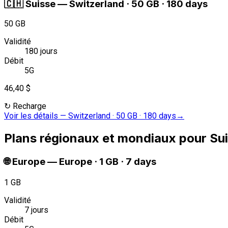
🇨🇭
Suisse
—
Switzerland · 50 GB · 180 days
50 GB
Validité
180 jours
Débit
5G
46,40 $
↻
Recharge
Voir les détails
—
Switzerland · 50 GB · 180 days
→
Plans régionaux et mondiaux pour Su
🌐
Europe
—
Europe · 1 GB · 7 days
1 GB
Validité
7 jours
Débit