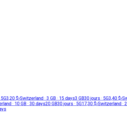
· 5G
3,20 $
›
Switzerland · 3 GB · 15 days
3 GB
30 jours · 5G
3,40 $
›
Sw
rland · 10 GB · 30 days
20 GB
30 jours · 5G
17,30 $
›
Switzerland · 
days