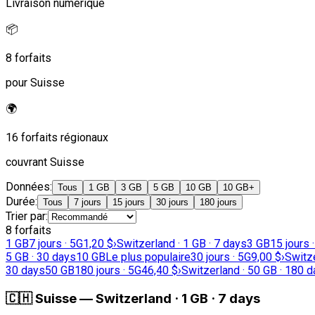
Livraison numérique
📦
8 forfaits
pour Suisse
🌍
16 forfaits régionaux
couvrant Suisse
Données
:
Tous
1 GB
3 GB
5 GB
10 GB
10 GB+
Durée
:
Tous
7 jours
15 jours
30 jours
180 jours
Trier par
:
8 forfaits
1 GB
7 jours · 5G
1,20 $
›
Switzerland · 1 GB · 7 days
3 GB
15 jours 
5 GB · 30 days
10 GB
Le plus populaire
30 jours · 5G
9,00 $
›
Switze
30 days
50 GB
180 jours · 5G
46,40 $
›
Switzerland · 50 GB · 180 
🇨🇭
Suisse
—
Switzerland · 1 GB · 7 days