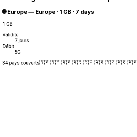
🌐
Europe
—
Europe · 1 GB · 7 days
1 GB
Validité
7 jours
Débit
5G
34 pays couverts
🇩🇪 🇦🇹 🇧🇪 🇧🇬 🇨🇾 🇭🇷 🇩🇰 🇪🇸 🇪