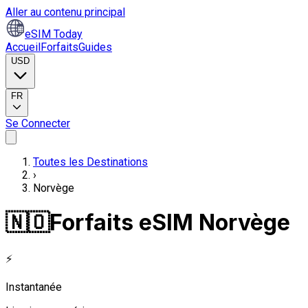
Aller au contenu principal
eSIM Today
Accueil
Forfaits
Guides
USD
FR
Se Connecter
Toutes les Destinations
›
Norvège
🇳🇴
Forfaits eSIM Norvège
⚡
Instantanée