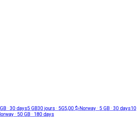
 GB · 30 days
5 GB
30 jours · 5G
5,00 $
›
Norway · 5 GB · 30 days
10
orway · 50 GB · 180 days