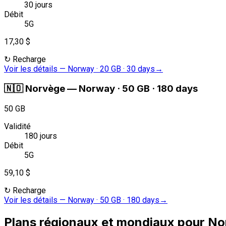
30 jours
Débit
5G
17,30 $
↻
Recharge
Voir les détails
—
Norway · 20 GB · 30 days
→
🇳🇴
Norvège
—
Norway · 50 GB · 180 days
50 GB
Validité
180 jours
Débit
5G
59,10 $
↻
Recharge
Voir les détails
—
Norway · 50 GB · 180 days
→
Plans régionaux et mondiaux pour N