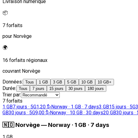
Livraison numérique
📦
7 forfaits
pour Norvège
🌍
16 forfaits régionaux
couvrant Norvège
Données
:
Tous
1 GB
3 GB
5 GB
10 GB
10 GB+
Durée
:
Tous
7 jours
15 jours
30 jours
180 jours
Trier par
:
7 forfaits
1 GB
7 jours · 5G
1,20 $
›
Norway · 1 GB · 7 days
3 GB
15 jours · 5G
3
GB
30 jours · 5G
9,00 $
›
Norway · 10 GB · 30 days
20 GB
30 jours ·
🇳🇴
Norvège
—
Norway · 1 GB · 7 days
1 GB