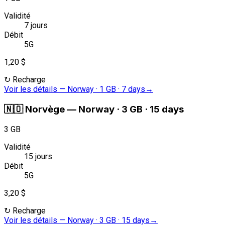
Validité
7 jours
Débit
5G
1,20 $
↻
Recharge
Voir les détails
—
Norway · 1 GB · 7 days
→
🇳🇴
Norvège
—
Norway · 3 GB · 15 days
3 GB
Validité
15 jours
Débit
5G
3,20 $
↻
Recharge
Voir les détails
—
Norway · 3 GB · 15 days
→