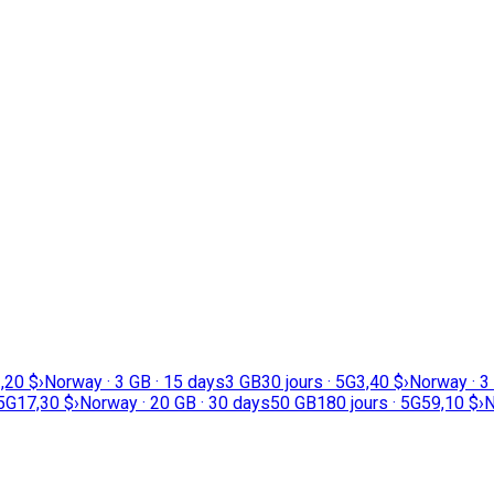
,20 $
›
Norway · 3 GB · 15 days
3 GB
30 jours · 5G
3,40 $
›
Norway · 3
 5G
17,30 $
›
Norway · 20 GB · 30 days
50 GB
180 jours · 5G
59,10 $
›
N