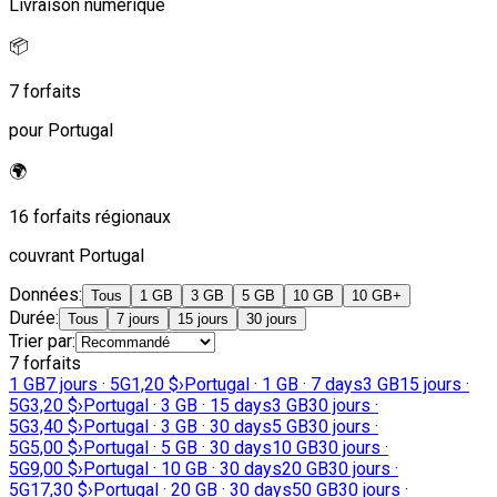
Livraison numérique
📦
7 forfaits
pour Portugal
🌍
16 forfaits régionaux
couvrant Portugal
Données
:
Tous
1 GB
3 GB
5 GB
10 GB
10 GB+
Durée
:
Tous
7 jours
15 jours
30 jours
Trier par
:
7 forfaits
1 GB
7 jours · 5G
1,20 $
›
Portugal · 1 GB · 7 days
3 GB
15 jours ·
5G
3,20 $
›
Portugal · 3 GB · 15 days
3 GB
30 jours ·
5G
3,40 $
›
Portugal · 3 GB · 30 days
5 GB
30 jours ·
5G
5,00 $
›
Portugal · 5 GB · 30 days
10 GB
30 jours ·
5G
9,00 $
›
Portugal · 10 GB · 30 days
20 GB
30 jours ·
5G
17,30 $
›
Portugal · 20 GB · 30 days
50 GB
30 jours ·