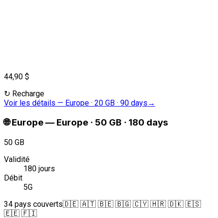
44,90 $
↻
Recharge
Voir les détails
—
Europe · 20 GB · 90 days
→
🌐
Europe
—
Europe · 50 GB · 180 days
50 GB
Validité
180 jours
Débit
5G
34 pays couverts
🇩🇪 🇦🇹 🇧🇪 🇧🇬 🇨🇾 🇭🇷 🇩🇰 🇪🇸
🇪🇪 🇫🇮