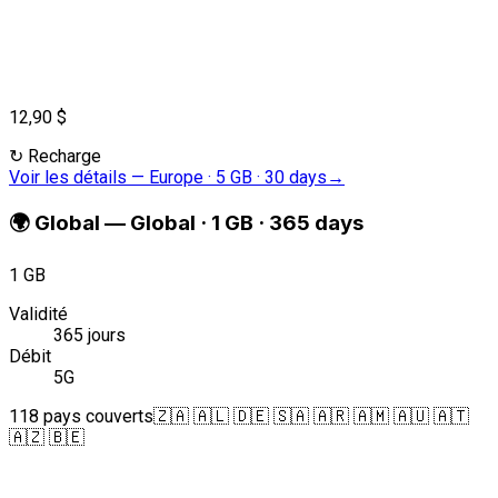
12,90 $
↻
Recharge
Voir les détails
—
Europe · 5 GB · 30 days
→
🌍
Global
—
Global · 1 GB · 365 days
1 GB
Validité
365 jours
Débit
5G
118 pays couverts
🇿🇦 🇦🇱 🇩🇪 🇸🇦 🇦🇷 🇦🇲 🇦🇺 🇦🇹
🇦🇿 🇧🇪