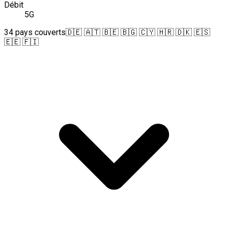
Débit
5G
34 pays couverts
🇩🇪 🇦🇹 🇧🇪 🇧🇬 🇨🇾 🇭🇷 🇩🇰 🇪🇸
🇪🇪 🇫🇮