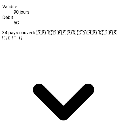
Validité
90 jours
Débit
5G
34 pays couverts
🇩🇪 🇦🇹 🇧🇪 🇧🇬 🇨🇾 🇭🇷 🇩🇰 🇪🇸
🇪🇪 🇫🇮