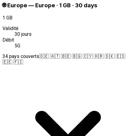
🌐
Europe
—
Europe · 1 GB · 30 days
1 GB
Validité
30 jours
Débit
5G
34 pays couverts
🇩🇪 🇦🇹 🇧🇪 🇧🇬 🇨🇾 🇭🇷 🇩🇰 🇪🇸
🇪🇪 🇫🇮