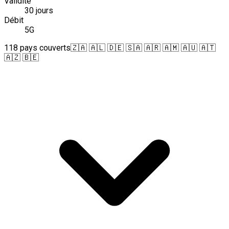
Validité
30 jours
Débit
5G
118 pays couverts
🇿🇦 🇦🇱 🇩🇪 🇸🇦 🇦🇷 🇦🇲 🇦🇺 🇦🇹
🇦🇿 🇧🇪