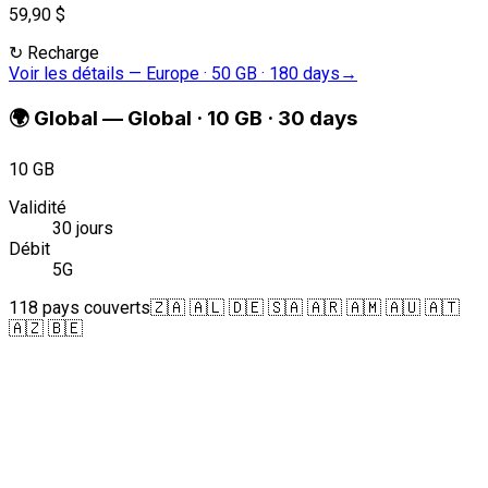
59,90 $
↻
Recharge
Voir les détails
—
Europe · 50 GB · 180 days
→
🌍
Global
—
Global · 10 GB · 30 days
10 GB
Validité
30 jours
Débit
5G
118 pays couverts
🇿🇦 🇦🇱 🇩🇪 🇸🇦 🇦🇷 🇦🇲 🇦🇺 🇦🇹
🇦🇿 🇧🇪