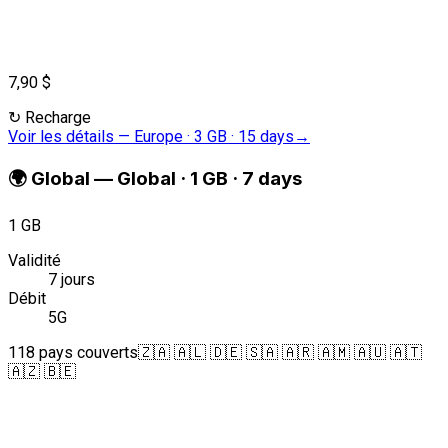
7,90 $
↻
Recharge
Voir les détails
—
Europe · 3 GB · 15 days
→
🌍
Global
—
Global · 1 GB · 7 days
1 GB
Validité
7 jours
Débit
5G
118 pays couverts
🇿🇦 🇦🇱 🇩🇪 🇸🇦 🇦🇷 🇦🇲 🇦🇺 🇦🇹
🇦🇿 🇧🇪