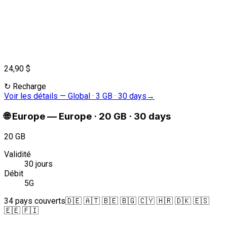
24,90 $
↻
Recharge
Voir les détails
—
Global · 3 GB · 30 days
→
🌐
Europe
—
Europe · 20 GB · 30 days
20 GB
Validité
30 jours
Débit
5G
34 pays couverts
🇩🇪 🇦🇹 🇧🇪 🇧🇬 🇨🇾 🇭🇷 🇩🇰 🇪🇸
🇪🇪 🇫🇮