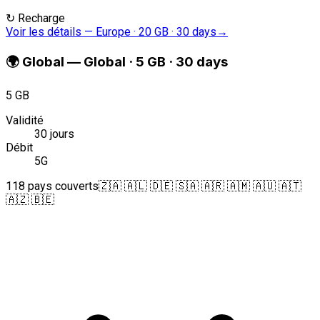
↻
Recharge
Voir les détails
—
Europe · 20 GB · 30 days
→
🌍
Global
—
Global · 5 GB · 30 days
5 GB
Validité
30 jours
Débit
5G
118 pays couverts
🇿🇦 🇦🇱 🇩🇪 🇸🇦 🇦🇷 🇦🇲 🇦🇺 🇦🇹
🇦🇿 🇧🇪