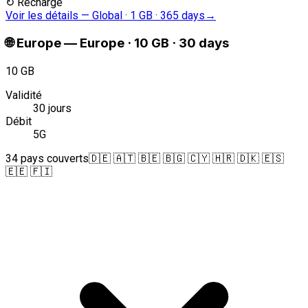
↻
Recharge
Voir les détails
—
Global · 1 GB · 365 days
→
🌐
Europe
—
Europe · 10 GB · 30 days
10 GB
Validité
30 jours
Débit
5G
34 pays couverts
🇩🇪 🇦🇹 🇧🇪 🇧🇬 🇨🇾 🇭🇷 🇩🇰 🇪🇸
🇪🇪 🇫🇮