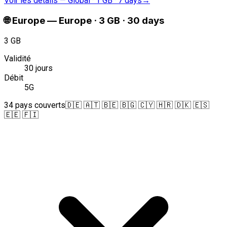
Voir les détails
—
Global · 1 GB · 7 days
→
🌐
Europe
—
Europe · 3 GB · 30 days
3 GB
Validité
30 jours
Débit
5G
34 pays couverts
🇩🇪 🇦🇹 🇧🇪 🇧🇬 🇨🇾 🇭🇷 🇩🇰 🇪🇸
🇪🇪 🇫🇮