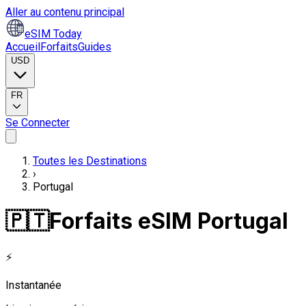
Aller au contenu principal
eSIM Today
Accueil
Forfaits
Guides
USD
FR
Se Connecter
Toutes les Destinations
›
Portugal
🇵🇹
Forfaits eSIM Portugal
⚡
Instantanée