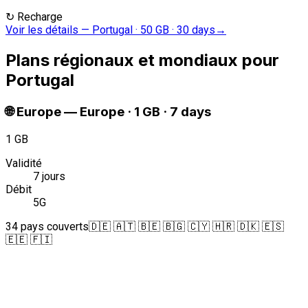
↻
Recharge
Voir les détails
—
Portugal · 50 GB · 30 days
→
Plans régionaux et mondiaux pour
Portugal
🌐
Europe
—
Europe · 1 GB · 7 days
1 GB
Validité
7 jours
Débit
5G
34 pays couverts
🇩🇪 🇦🇹 🇧🇪 🇧🇬 🇨🇾 🇭🇷 🇩🇰 🇪🇸
🇪🇪 🇫🇮