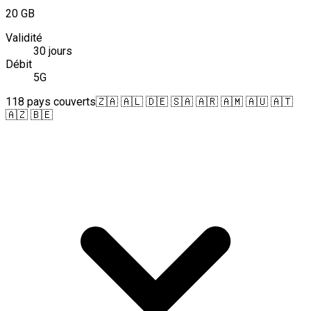
20 GB
Validité
30 jours
Débit
5G
118 pays couverts
🇿🇦 🇦🇱 🇩🇪 🇸🇦 🇦🇷 🇦🇲 🇦🇺 🇦🇹
🇦🇿 🇧🇪