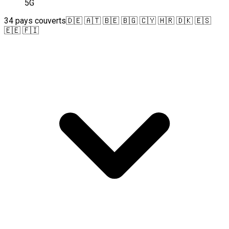
5G
34 pays couverts
🇩🇪 🇦🇹 🇧🇪 🇧🇬 🇨🇾 🇭🇷 🇩🇰 🇪🇸
🇪🇪 🇫🇮