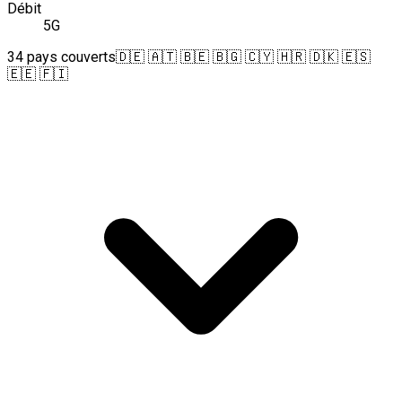
Débit
5G
34 pays couverts
🇩🇪 🇦🇹 🇧🇪 🇧🇬 🇨🇾 🇭🇷 🇩🇰 🇪🇸
🇪🇪 🇫🇮