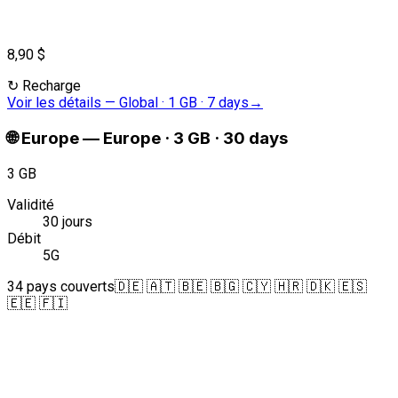
8,90 $
↻
Recharge
Voir les détails
—
Global · 1 GB · 7 days
→
🌐
Europe
—
Europe · 3 GB · 30 days
3 GB
Validité
30 jours
Débit
5G
34 pays couverts
🇩🇪 🇦🇹 🇧🇪 🇧🇬 🇨🇾 🇭🇷 🇩🇰 🇪🇸
🇪🇪 🇫🇮