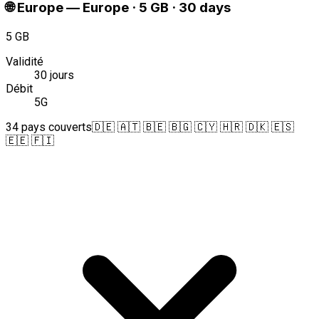
🌐
Europe
—
Europe · 5 GB · 30 days
5 GB
Validité
30 jours
Débit
5G
34 pays couverts
🇩🇪 🇦🇹 🇧🇪 🇧🇬 🇨🇾 🇭🇷 🇩🇰 🇪🇸
🇪🇪 🇫🇮