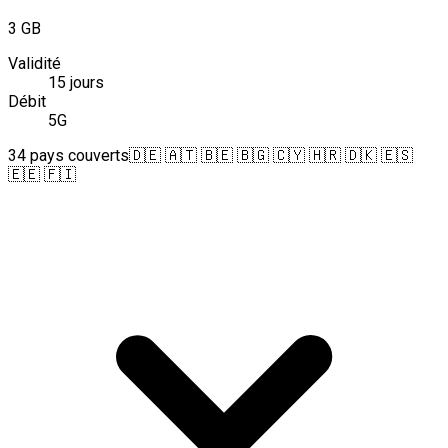
3 GB
Validité
15 jours
Débit
5G
34 pays couverts
🇩🇪 🇦🇹 🇧🇪 🇧🇬 🇨🇾 🇭🇷 🇩🇰 🇪🇸
🇪🇪 🇫🇮