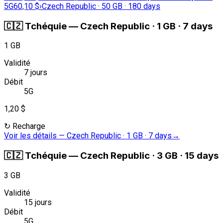
5G
60,10 $
›
Czech Republic · 50 GB · 180 days
🇨🇿
Tchéquie
—
Czech Republic · 1 GB · 7 days
1 GB
Validité
7 jours
Débit
5G
1,20 $
↻
Recharge
Voir les détails
—
Czech Republic · 1 GB · 7 days
→
🇨🇿
Tchéquie
—
Czech Republic · 3 GB · 15 days
3 GB
Validité
15 jours
Débit
5G