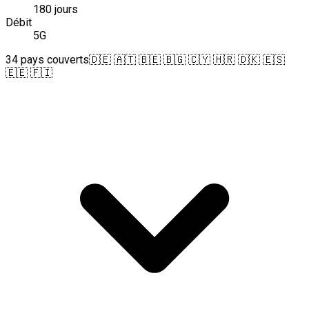
180 jours
Débit
5G
34 pays couverts
🇩🇪 🇦🇹 🇧🇪 🇧🇬 🇨🇾 🇭🇷 🇩🇰 🇪🇸
🇪🇪 🇫🇮