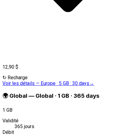
12,90 $
↻
Recharge
Voir les détails
—
Europe · 5 GB · 30 days
→
🌍
Global
—
Global · 1 GB · 365 days
1 GB
Validité
365 jours
Débit