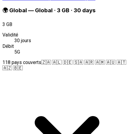
🌍
Global
—
Global · 3 GB · 30 days
3 GB
Validité
30 jours
Débit
5G
118 pays couverts
🇿🇦 🇦🇱 🇩🇪 🇸🇦 🇦🇷 🇦🇲 🇦🇺 🇦🇹
🇦🇿 🇧🇪