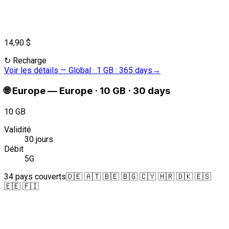
14,90 $
↻
Recharge
Voir les détails
—
Global · 1 GB · 365 days
→
🌐
Europe
—
Europe · 10 GB · 30 days
10 GB
Validité
30 jours
Débit
5G
34 pays couverts
🇩🇪 🇦🇹 🇧🇪 🇧🇬 🇨🇾 🇭🇷 🇩🇰 🇪🇸
🇪🇪 🇫🇮