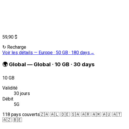
59,90 $
↻
Recharge
Voir les détails
—
Europe · 50 GB · 180 days
→
🌍
Global
—
Global · 10 GB · 30 days
10 GB
Validité
30 jours
Débit
5G
118 pays couverts
🇿🇦 🇦🇱 🇩🇪 🇸🇦 🇦🇷 🇦🇲 🇦🇺 🇦🇹
🇦🇿 🇧🇪