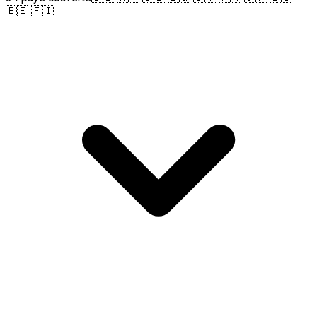
🇪🇪 🇫🇮