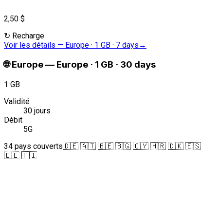
2,50 $
↻
Recharge
Voir les détails
—
Europe · 1 GB · 7 days
→
🌐
Europe
—
Europe · 1 GB · 30 days
1 GB
Validité
30 jours
Débit
5G
34 pays couverts
🇩🇪 🇦🇹 🇧🇪 🇧🇬 🇨🇾 🇭🇷 🇩🇰 🇪🇸
🇪🇪 🇫🇮