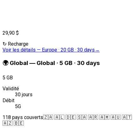
29,90 $
↻
Recharge
Voir les détails
—
Europe · 20 GB · 30 days
→
🌍
Global
—
Global · 5 GB · 30 days
5 GB
Validité
30 jours
Débit
5G
118 pays couverts
🇿🇦 🇦🇱 🇩🇪 🇸🇦 🇦🇷 🇦🇲 🇦🇺 🇦🇹
🇦🇿 🇧🇪