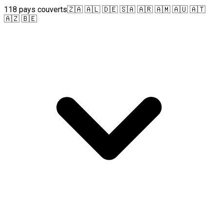
118 pays couverts
🇿🇦 🇦🇱 🇩🇪 🇸🇦 🇦🇷 🇦🇲 🇦🇺 🇦🇹
🇦🇿 🇧🇪