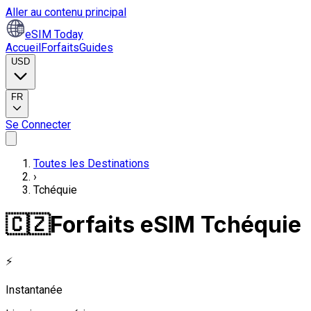
Aller au contenu principal
eSIM Today
Accueil
Forfaits
Guides
USD
FR
Se Connecter
Toutes les Destinations
›
Tchéquie
🇨🇿
Forfaits eSIM Tchéquie
⚡
Instantanée