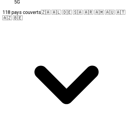
5G
118 pays couverts
🇿🇦 🇦🇱 🇩🇪 🇸🇦 🇦🇷 🇦🇲 🇦🇺 🇦🇹
🇦🇿 🇧🇪