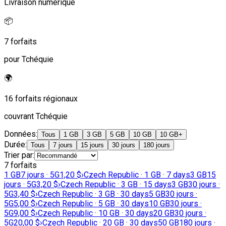
Livraison numérique
📦
7 forfaits
pour Tchéquie
🌍
16 forfaits régionaux
couvrant Tchéquie
Données
:
Tous
1 GB
3 GB
5 GB
10 GB
10 GB+
Durée
:
Tous
7 jours
15 jours
30 jours
180 jours
Trier par
:
7 forfaits
1 GB
7 jours · 5G
1,20 $
›
Czech Republic · 1 GB · 7 days
3 GB
15
jours · 5G
3,20 $
›
Czech Republic · 3 GB · 15 days
3 GB
30 jours ·
5G
3,40 $
›
Czech Republic · 3 GB · 30 days
5 GB
30 jours ·
5G
5,00 $
›
Czech Republic · 5 GB · 30 days
10 GB
30 jours ·
5G
9,00 $
›
Czech Republic · 10 GB · 30 days
20 GB
30 jours ·
5G
20,00 $
›
Czech Republic · 20 GB · 30 days
50 GB
180 jours ·