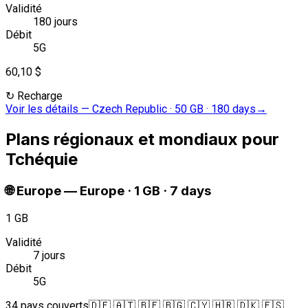
Validité
180 jours
Débit
5G
60,10 $
↻
Recharge
Voir les détails
—
Czech Republic · 50 GB · 180 days
→
Plans régionaux et mondiaux pour
Tchéquie
🌐
Europe
—
Europe · 1 GB · 7 days
1 GB
Validité
7 jours
Débit
5G
34 pays couverts
🇩🇪 🇦🇹 🇧🇪 🇧🇬 🇨🇾 🇭🇷 🇩🇰 🇪🇸