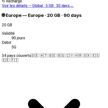
↻
Recharge
Voir les détails
—
Global · 5 GB · 30 days
→
🌐
Europe
—
Europe · 20 GB · 90 days
20 GB
Validité
90 jours
Débit
5G
34 pays couverts
🇩🇪 🇦🇹 🇧🇪 🇧🇬 🇨🇾 🇭🇷 🇩🇰 🇪🇸
🇪🇪 🇫🇮