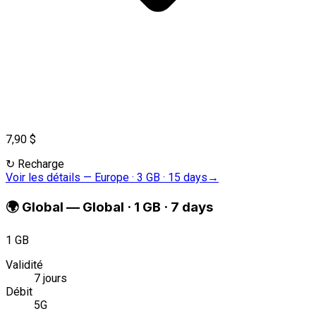
7,90 $
↻
Recharge
Voir les détails
—
Europe · 3 GB · 15 days
→
🌍
Global
—
Global · 1 GB · 7 days
1 GB
Validité
7 jours
Débit
5G