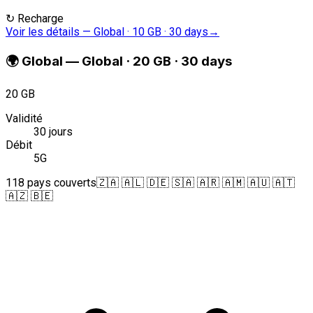
↻
Recharge
Voir les détails
—
Global · 10 GB · 30 days
→
🌍
Global
—
Global · 20 GB · 30 days
20 GB
Validité
30 jours
Débit
5G
118 pays couverts
🇿🇦 🇦🇱 🇩🇪 🇸🇦 🇦🇷 🇦🇲 🇦🇺 🇦🇹
🇦🇿 🇧🇪