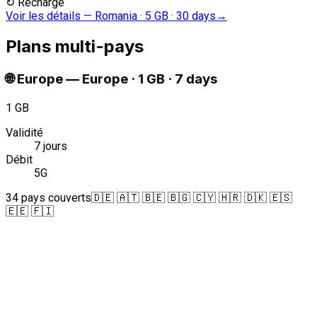
↻
Recharge
Voir les détails
—
Romania · 5 GB · 30 days
→
Plans multi-pays
🌐
Europe
—
Europe · 1 GB · 7 days
1 GB
Validité
7 jours
Débit
5G
34 pays couverts
🇩🇪 🇦🇹 🇧🇪 🇧🇬 🇨🇾 🇭🇷 🇩🇰 🇪🇸
🇪🇪 🇫🇮