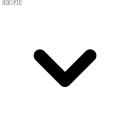
🇪🇪 🇫🇮