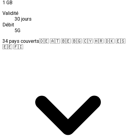
1 GB
Validité
30 jours
Débit
5G
34 pays couverts
🇩🇪 🇦🇹 🇧🇪 🇧🇬 🇨🇾 🇭🇷 🇩🇰 🇪🇸
🇪🇪 🇫🇮