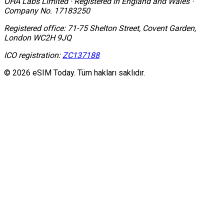
OHA Labs Limited
·
Registered in
England and Wales
·
Company No.
17183250
Registered office:
71-75 Shelton Street, Covent Garden,
London WC2H 9JQ
ICO registration:
ZC137188
© 2026 eSIM Today. Tüm hakları saklıdır.