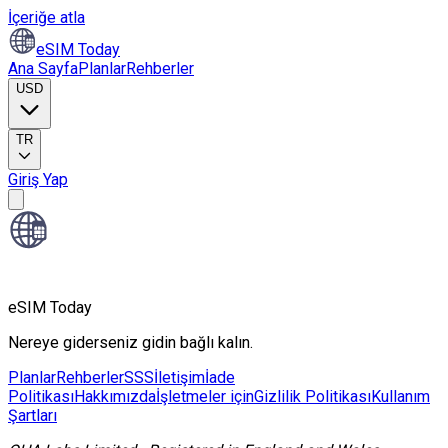
İçeriğe atla
eSIM Today
Ana Sayfa
Planlar
Rehberler
USD
TR
Giriş Yap
eSIM Today
Nereye giderseniz gidin bağlı kalın.
Planlar
Rehberler
SSS
İletişim
İade
Politikası
Hakkımızda
İşletmeler için
Gizlilik Politikası
Kullanım
Şartları