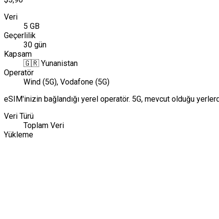
Veri
5 GB
Geçerlilik
30 gün
Kapsam
🇬🇷
Yunanistan
Operatör
Wind (5G), Vodafone (5G)
eSIM'inizin bağlandığı yerel operatör. 5G, mevcut olduğu yerle
Veri Türü
Toplam Veri
Yükleme