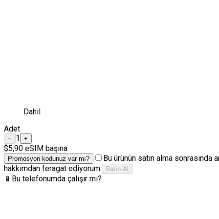
Dahil
Adet
1
−
+
$5,90
eSIM başına
Bu ürünün satın alma sonrasında a
Promosyon kodunuz var mı?
hakkımdan feragat ediyorum.
Satın Al
📱
Bu telefonumda çalışır mı?