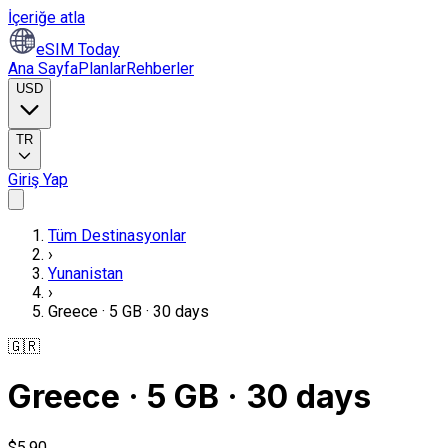
İçeriğe atla
eSIM Today
Ana Sayfa
Planlar
Rehberler
USD
TR
Giriş Yap
Tüm Destinasyonlar
›
Yunanistan
›
Greece · 5 GB · 30 days
🇬🇷
Greece · 5 GB · 30 days
$5,90