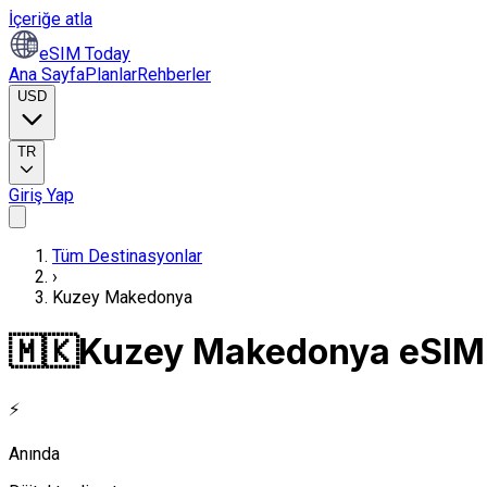
İçeriğe atla
eSIM Today
Ana Sayfa
Planlar
Rehberler
USD
TR
Giriş Yap
Tüm Destinasyonlar
›
Kuzey Makedonya
🇲🇰
Kuzey Makedonya eSIM 
⚡
Anında