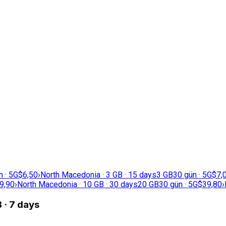
n · 5G
$6,50
›
North Macedonia · 3 GB · 15 days
3 GB
30 gün · 5G
$7,
9,90
›
North Macedonia · 10 GB · 30 days
20 GB
30 gün · 5G
$39,80
›
 · 7 days