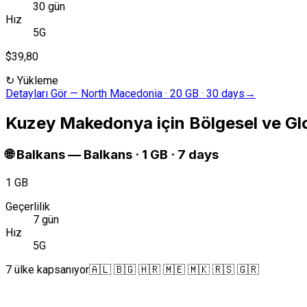
30 gün
Hız
5G
$39,80
↻
Yükleme
Detayları Gör
—
North Macedonia · 20 GB · 30 days
→
Kuzey Makedonya için Bölgesel ve Glo
🌐
Balkans
—
Balkans · 1 GB · 7 days
1 GB
Geçerlilik
7 gün
Hız
5G
7 ülke kapsanıyor
🇦🇱 🇧🇬 🇭🇷 🇲🇪 🇲🇰 🇷🇸 🇬🇷