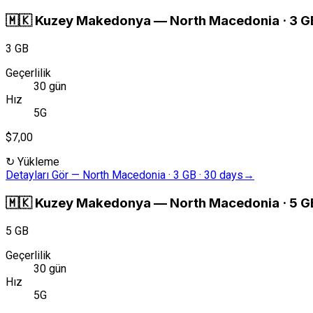
🇲🇰
Kuzey Makedonya
—
North Macedonia · 3 G
3 GB
Geçerlilik
30 gün
Hız
5G
$7,00
↻
Yükleme
Detayları Gör
—
North Macedonia · 3 GB · 30 days
→
🇲🇰
Kuzey Makedonya
—
North Macedonia · 5 G
5 GB
Geçerlilik
30 gün
Hız
5G