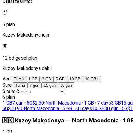
Dijital teslimat
📦
6 plan
Kuzey Makedonya için
🌍
12 bölgesel plan
Kuzey Makedonya dahil
Veri
:
Tümü
1 GB
3 GB
5 GB
10 GB
10 GB+
Süre
:
Tümü
7 gün
15 gün
30 gün
Sırala
:
6 plan
1 GB
7 gün · 5G
$2,50
›
North Macedonia · 1 GB · 7 days
3 GB
15 gü
5G
$10,90
›
North Macedonia · 5 GB · 30 days
10 GB
30 gün · 5G
$1
🇲🇰
Kuzey Makedonya
—
North Macedonia · 1 GB
1 GB