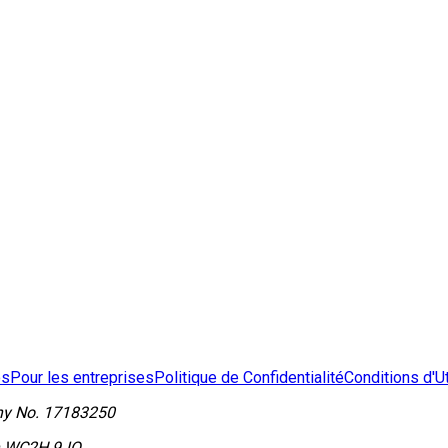
os
Pour les entreprises
Politique de Confidentialité
Conditions d'Ut
y No.
17183250
on WC2H 9JQ