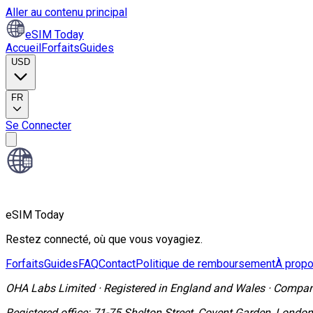
Aller au contenu principal
eSIM Today
Accueil
Forfaits
Guides
USD
FR
Se Connecter
eSIM Today
Restez connecté, où que vous voyagiez.
Forfaits
Guides
FAQ
Contact
Politique de remboursement
À prop
OHA Labs Limited
·
Registered in
England and Wales
·
Compan
Registered office:
71-75 Shelton Street, Covent Garden, Lond