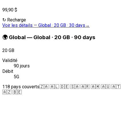
99,90 $
↻
Recharge
Voir les détails
—
Global · 20 GB · 30 days
→
🌍
Global
—
Global · 20 GB · 90 days
20 GB
Validité
90 jours
Débit
5G
118 pays couverts
🇿🇦 🇦🇱 🇩🇪 🇸🇦 🇦🇷 🇦🇲 🇦🇺 🇦🇹
🇦🇿 🇧🇪