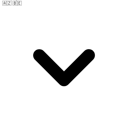
🇦🇿 🇧🇪