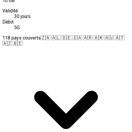
10 GB
Validité
30 jours
Débit
5G
118 pays couverts
🇿🇦 🇦🇱 🇩🇪 🇸🇦 🇦🇷 🇦🇲 🇦🇺 🇦🇹
🇦🇿 🇧🇪