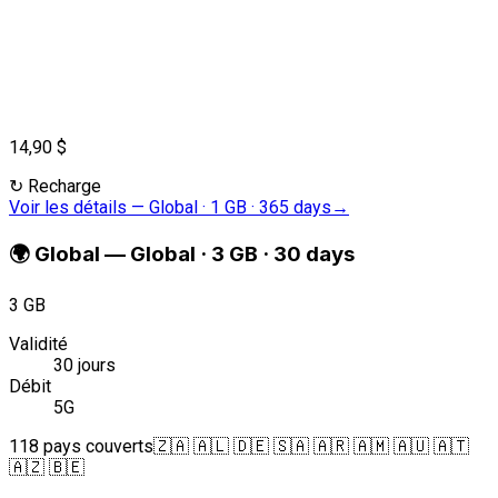
14,90 $
↻
Recharge
Voir les détails
—
Global · 1 GB · 365 days
→
🌍
Global
—
Global · 3 GB · 30 days
3 GB
Validité
30 jours
Débit
5G
118 pays couverts
🇿🇦 🇦🇱 🇩🇪 🇸🇦 🇦🇷 🇦🇲 🇦🇺 🇦🇹
🇦🇿 🇧🇪