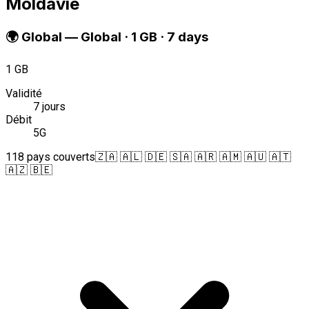
Moldavie
🌍
Global
—
Global · 1 GB · 7 days
1 GB
Validité
7 jours
Débit
5G
118 pays couverts
🇿🇦 🇦🇱 🇩🇪 🇸🇦 🇦🇷 🇦🇲 🇦🇺 🇦🇹
🇦🇿 🇧🇪