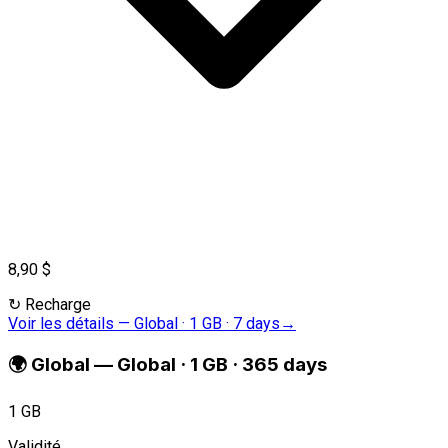
8,90 $
↻
Recharge
Voir les détails
—
Global · 1 GB · 7 days
→
🌍
Global
—
Global · 1 GB · 365 days
1 GB
Validité