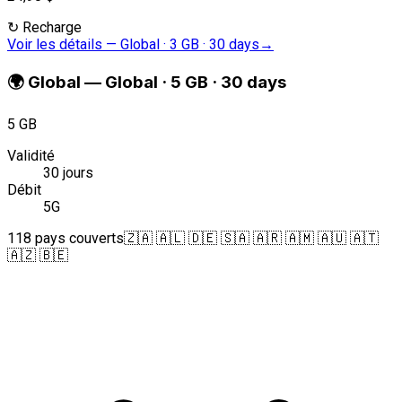
↻
Recharge
Voir les détails
—
Global · 3 GB · 30 days
→
🌍
Global
—
Global · 5 GB · 30 days
5 GB
Validité
30 jours
Débit
5G
118 pays couverts
🇿🇦 🇦🇱 🇩🇪 🇸🇦 🇦🇷 🇦🇲 🇦🇺 🇦🇹
🇦🇿 🇧🇪