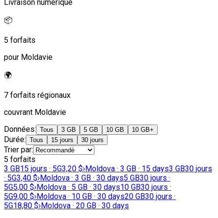
Livraison numérique
📦
5 forfaits
pour Moldavie
🌍
7 forfaits régionaux
couvrant Moldavie
Données
:
Tous
3 GB
5 GB
10 GB
10 GB+
Durée
:
Tous
15 jours
30 jours
Trier par
:
5 forfaits
3 GB
15 jours · 5G
3,20 $
›
Moldova · 3 GB · 15 days
3 GB
30 jours
· 5G
3,40 $
›
Moldova · 3 GB · 30 days
5 GB
30 jours ·
5G
5,00 $
›
Moldova · 5 GB · 30 days
10 GB
30 jours ·
5G
9,00 $
›
Moldova · 10 GB · 30 days
20 GB
30 jours ·
5G
18,80 $
›
Moldova · 20 GB · 30 days