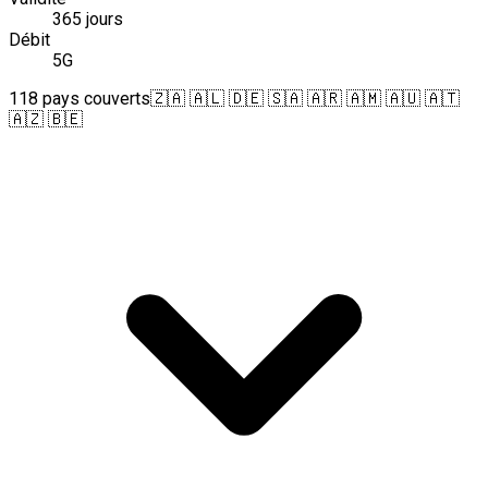
365 jours
Débit
5G
118 pays couverts
🇿🇦 🇦🇱 🇩🇪 🇸🇦 🇦🇷 🇦🇲 🇦🇺 🇦🇹
🇦🇿 🇧🇪