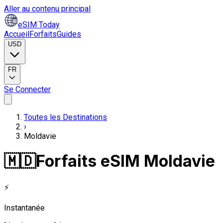
Aller au contenu principal
eSIM Today
Accueil
Forfaits
Guides
USD
FR
Se Connecter
Toutes les Destinations
›
Moldavie
🇲🇩
Forfaits eSIM Moldavie
⚡
Instantanée