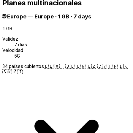
Planes multinacionales
🌐
Europe
—
Europe · 1 GB · 7 days
1 GB
Validez
7 días
Velocidad
5G
34 países cubiertos
🇩🇪 🇦🇹 🇧🇪 🇧🇬 🇨🇿 🇨🇾 🇭🇷 🇩🇰
🇸🇰 🇸🇮