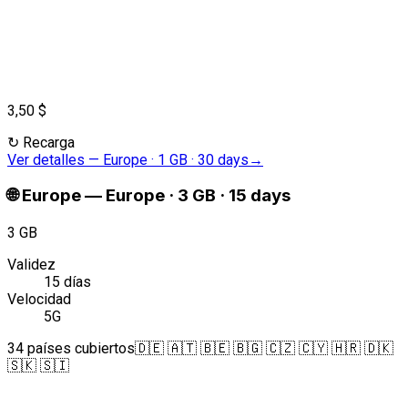
3,50 $
↻
Recarga
Ver detalles
—
Europe · 1 GB · 30 days
→
🌐
Europe
—
Europe · 3 GB · 15 days
3 GB
Validez
15 días
Velocidad
5G
34 países cubiertos
🇩🇪 🇦🇹 🇧🇪 🇧🇬 🇨🇿 🇨🇾 🇭🇷 🇩🇰
🇸🇰 🇸🇮