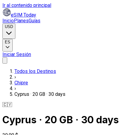
Ir al contenido principal
eSIM Today
Inicio
Planes
Guías
USD
ES
Iniciar Sesión
Todos los Destinos
›
Chipre
›
Cyprus · 20 GB · 30 days
🇨🇾
Cyprus · 20 GB · 30 days