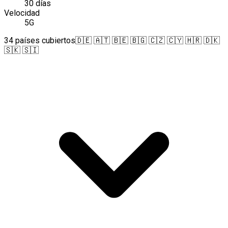
30 días
Velocidad
5G
34 países cubiertos
🇩🇪 🇦🇹 🇧🇪 🇧🇬 🇨🇿 🇨🇾 🇭🇷 🇩🇰
🇸🇰 🇸🇮