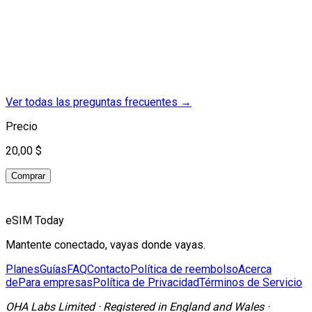
Ver todas las preguntas frecuentes
→
Precio
20,00 $
Comprar
eSIM Today
Mantente conectado, vayas donde vayas.
Planes
Guías
FAQ
Contacto
Política de reembolso
Acerca
de
Para empresas
Política de Privacidad
Términos de Servicio
OHA Labs Limited
·
Registered in
England and Wales
·