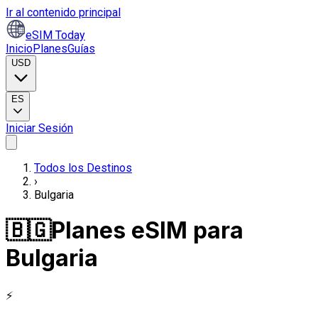
Ir al contenido principal
eSIM Today
Inicio
Planes
Guías
USD
ES
Iniciar Sesión
Todos los Destinos
›
Bulgaria
🇧🇬
Planes eSIM para
Bulgaria
⚡