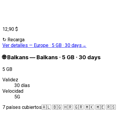
12,90 $
↻
Recarga
Ver detalles
—
Europe · 5 GB · 30 days
→
🌐
Balkans
—
Balkans · 5 GB · 30 days
5 GB
Validez
30 días
Velocidad
5G
7 países cubiertos
🇦🇱 🇧🇬 🇭🇷 🇬🇷 🇲🇰 🇲🇪 🇷🇸