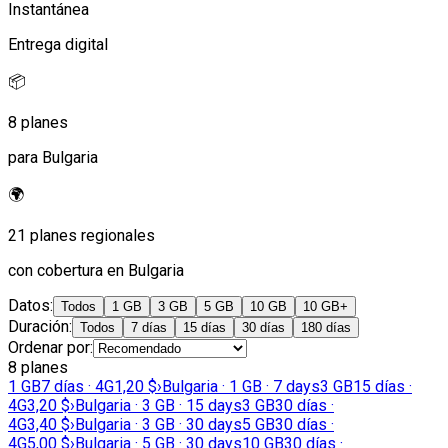
Instantánea
Entrega digital
📦
8 planes
para Bulgaria
🌍
21 planes regionales
con cobertura en Bulgaria
Datos
:
Todos
1 GB
3 GB
5 GB
10 GB
10 GB+
Duración
:
Todos
7 días
15 días
30 días
180 días
Ordenar por
:
8 planes
1 GB
7 días · 4G
1,20 $
›
Bulgaria · 1 GB · 7 days
3 GB
15 días ·
4G
3,20 $
›
Bulgaria · 3 GB · 15 days
3 GB
30 días ·
4G
3,40 $
›
Bulgaria · 3 GB · 30 days
5 GB
30 días ·
4G
5,00 $
›
Bulgaria · 5 GB · 30 days
10 GB
30 días ·