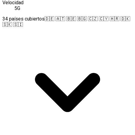
Velocidad
5G
34 países cubiertos
🇩🇪 🇦🇹 🇧🇪 🇧🇬 🇨🇿 🇨🇾 🇭🇷 🇩🇰
🇸🇰 🇸🇮