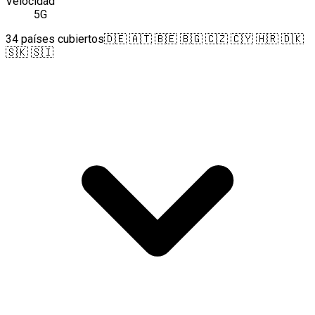
Velocidad
5G
34 países cubiertos
🇩🇪 🇦🇹 🇧🇪 🇧🇬 🇨🇿 🇨🇾 🇭🇷 🇩🇰
🇸🇰 🇸🇮