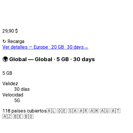
29,90 $
↻
Recarga
Ver detalles
—
Europe · 20 GB · 30 days
→
🌍
Global
—
Global · 5 GB · 30 days
5 GB
Validez
30 días
Velocidad
5G
118 países cubiertos
🇦🇱 🇩🇪 🇸🇦 🇦🇷 🇦🇲 🇦🇺 🇦🇹
🇦🇿 🇧🇪 🇧🇴