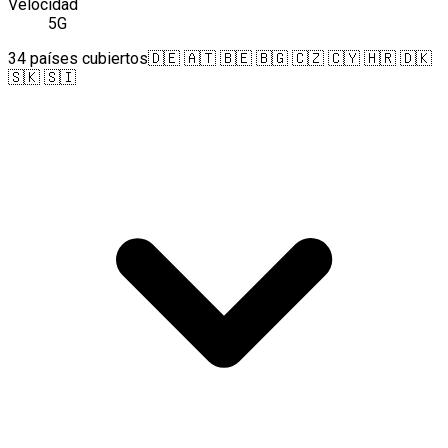
Velocidad
5G
34 países cubiertos
🇩🇪 🇦🇹 🇧🇪 🇧🇬 🇨🇿 🇨🇾 🇭🇷 🇩🇰
🇸🇰 🇸🇮