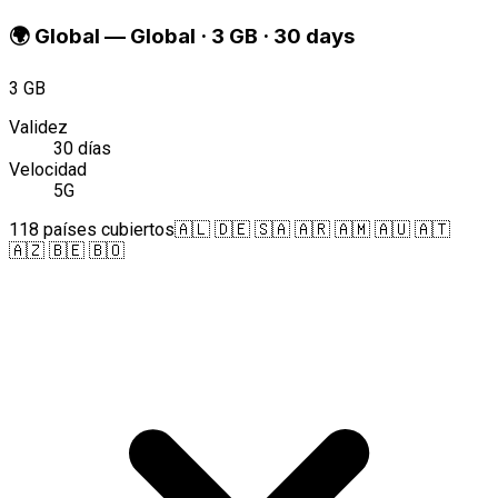
🌍
Global
—
Global · 3 GB · 30 days
3 GB
Validez
30 días
Velocidad
5G
118 países cubiertos
🇦🇱 🇩🇪 🇸🇦 🇦🇷 🇦🇲 🇦🇺 🇦🇹
🇦🇿 🇧🇪 🇧🇴