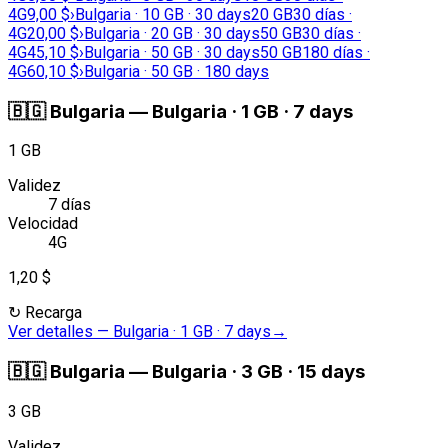
4G
9,00 $
›
Bulgaria · 10 GB · 30 days
20 GB
30 días ·
4G
20,00 $
›
Bulgaria · 20 GB · 30 days
50 GB
30 días ·
4G
45,10 $
›
Bulgaria · 50 GB · 30 days
50 GB
180 días ·
4G
60,10 $
›
Bulgaria · 50 GB · 180 days
🇧🇬
Bulgaria
—
Bulgaria · 1 GB · 7 days
1 GB
Validez
7 días
Velocidad
4G
1,20 $
↻
Recarga
Ver detalles
—
Bulgaria · 1 GB · 7 days
→
🇧🇬
Bulgaria
—
Bulgaria · 3 GB · 15 days
3 GB
Validez