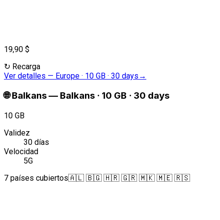
19,90 $
↻
Recarga
Ver detalles
—
Europe · 10 GB · 30 days
→
🌐
Balkans
—
Balkans · 10 GB · 30 days
10 GB
Validez
30 días
Velocidad
5G
7 países cubiertos
🇦🇱 🇧🇬 🇭🇷 🇬🇷 🇲🇰 🇲🇪 🇷🇸