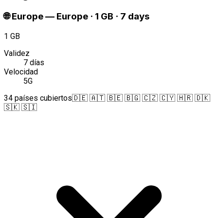
🌐
Europe
—
Europe · 1 GB · 7 days
1 GB
Validez
7 días
Velocidad
5G
34 países cubiertos
🇩🇪 🇦🇹 🇧🇪 🇧🇬 🇨🇿 🇨🇾 🇭🇷 🇩🇰
🇸🇰 🇸🇮