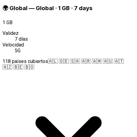
🌍
Global
—
Global · 1 GB · 7 days
1 GB
Validez
7 días
Velocidad
5G
118 países cubiertos
🇦🇱 🇩🇪 🇸🇦 🇦🇷 🇦🇲 🇦🇺 🇦🇹
🇦🇿 🇧🇪 🇧🇴