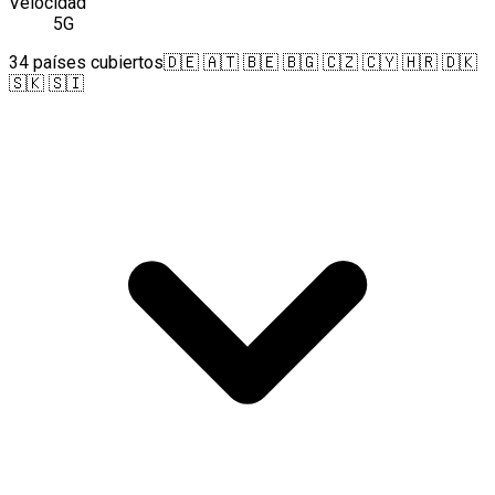
Velocidad
5G
34 países cubiertos
🇩🇪 🇦🇹 🇧🇪 🇧🇬 🇨🇿 🇨🇾 🇭🇷 🇩🇰
🇸🇰 🇸🇮