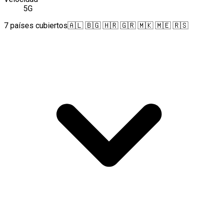
5G
7 países cubiertos
🇦🇱 🇧🇬 🇭🇷 🇬🇷 🇲🇰 🇲🇪 🇷🇸