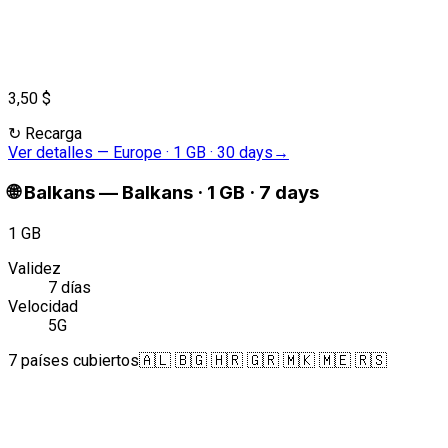
3,50 $
↻
Recarga
Ver detalles
—
Europe · 1 GB · 30 days
→
🌐
Balkans
—
Balkans · 1 GB · 7 days
1 GB
Validez
7 días
Velocidad
5G
7 países cubiertos
🇦🇱 🇧🇬 🇭🇷 🇬🇷 🇲🇰 🇲🇪 🇷🇸