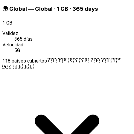
🌍
Global
—
Global · 1 GB · 365 days
1 GB
Validez
365 días
Velocidad
5G
118 países cubiertos
🇦🇱 🇩🇪 🇸🇦 🇦🇷 🇦🇲 🇦🇺 🇦🇹
🇦🇿 🇧🇪 🇧🇴