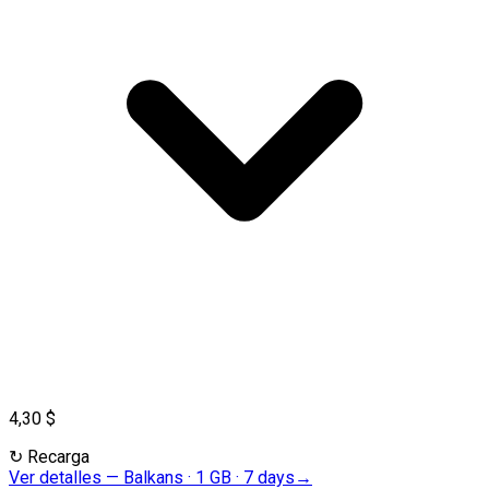
4,30 $
↻
Recarga
Ver detalles
—
Balkans · 1 GB · 7 days
→