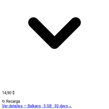
14,90 $
↻
Recarga
Ver detalles
—
Balkans · 5 GB · 30 days
→