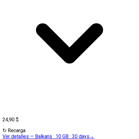
24,90 $
↻
Recarga
Ver detalles
—
Balkans · 10 GB · 30 days
→