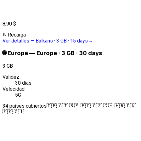
8,90 $
↻
Recarga
Ver detalles
—
Balkans · 3 GB · 15 days
→
🌐
Europe
—
Europe · 3 GB · 30 days
3 GB
Validez
30 días
Velocidad
5G
34 países cubiertos
🇩🇪 🇦🇹 🇧🇪 🇧🇬 🇨🇿 🇨🇾 🇭🇷 🇩🇰
🇸🇰 🇸🇮