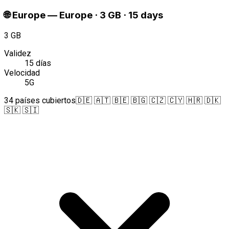
🌐
Europe
—
Europe · 3 GB · 15 days
3 GB
Validez
15 días
Velocidad
5G
34 países cubiertos
🇩🇪 🇦🇹 🇧🇪 🇧🇬 🇨🇿 🇨🇾 🇭🇷 🇩🇰
🇸🇰 🇸🇮