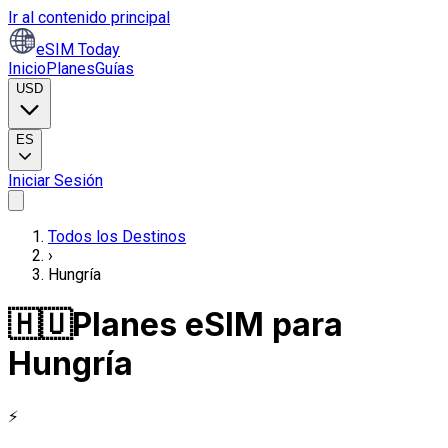
Ir al contenido principal
eSIM Today
Inicio
Planes
Guías
USD
ES
Iniciar Sesión
Todos los Destinos
›
Hungría
🇭🇺
Planes eSIM para
Hungría
⚡