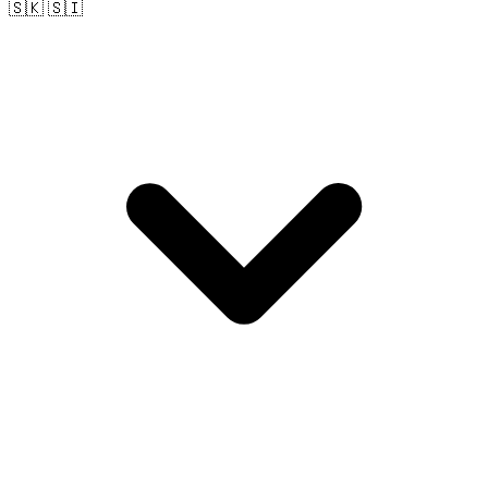
🇸🇰 🇸🇮