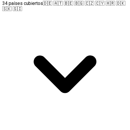
34 países cubiertos
🇩🇪 🇦🇹 🇧🇪 🇧🇬 🇨🇿 🇨🇾 🇭🇷 🇩🇰
🇸🇰 🇸🇮