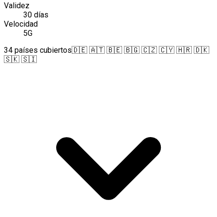
Validez
30 días
Velocidad
5G
34 países cubiertos
🇩🇪 🇦🇹 🇧🇪 🇧🇬 🇨🇿 🇨🇾 🇭🇷 🇩🇰
🇸🇰 🇸🇮