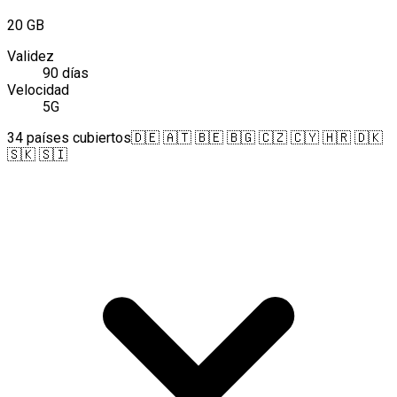
20 GB
Validez
90 días
Velocidad
5G
34 países cubiertos
🇩🇪 🇦🇹 🇧🇪 🇧🇬 🇨🇿 🇨🇾 🇭🇷 🇩🇰
🇸🇰 🇸🇮