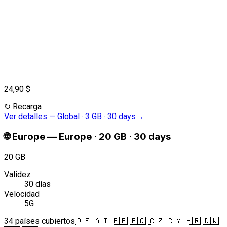
24,90 $
↻
Recarga
Ver detalles
—
Global · 3 GB · 30 days
→
🌐
Europe
—
Europe · 20 GB · 30 days
20 GB
Validez
30 días
Velocidad
5G
34 países cubiertos
🇩🇪 🇦🇹 🇧🇪 🇧🇬 🇨🇿 🇨🇾 🇭🇷 🇩🇰