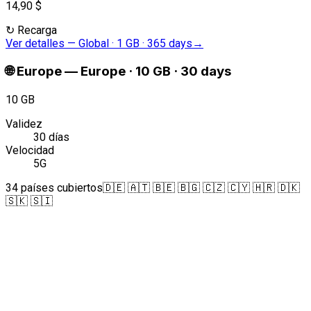
14,90 $
↻
Recarga
Ver detalles
—
Global · 1 GB · 365 days
→
🌐
Europe
—
Europe · 10 GB · 30 days
10 GB
Validez
30 días
Velocidad
5G
34 países cubiertos
🇩🇪 🇦🇹 🇧🇪 🇧🇬 🇨🇿 🇨🇾 🇭🇷 🇩🇰
🇸🇰 🇸🇮