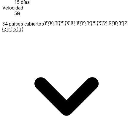
15 días
Velocidad
5G
34 países cubiertos
🇩🇪 🇦🇹 🇧🇪 🇧🇬 🇨🇿 🇨🇾 🇭🇷 🇩🇰
🇸🇰 🇸🇮