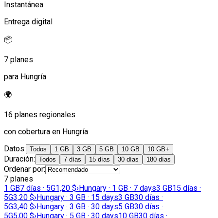
Instantánea
Entrega digital
📦
7 planes
para Hungría
🌍
16 planes regionales
con cobertura en Hungría
Datos
:
Todos
1 GB
3 GB
5 GB
10 GB
10 GB+
Duración
:
Todos
7 días
15 días
30 días
180 días
Ordenar por
:
7 planes
1 GB
7 días · 5G
1,20 $
›
Hungary · 1 GB · 7 days
3 GB
15 días ·
5G
3,20 $
›
Hungary · 3 GB · 15 days
3 GB
30 días ·
5G
3,40 $
›
Hungary · 3 GB · 30 days
5 GB
30 días ·
5G
5,00 $
›
Hungary · 5 GB · 30 days
10 GB
30 días ·