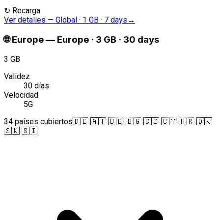
↻
Recarga
Ver detalles
—
Global · 1 GB · 7 days
→
🌐
Europe
—
Europe · 3 GB · 30 days
3 GB
Validez
30 días
Velocidad
5G
34 países cubiertos
🇩🇪 🇦🇹 🇧🇪 🇧🇬 🇨🇿 🇨🇾 🇭🇷 🇩🇰
🇸🇰 🇸🇮