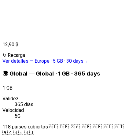
12,90 $
↻
Recarga
Ver detalles
—
Europe · 5 GB · 30 days
→
🌍
Global
—
Global · 1 GB · 365 days
1 GB
Validez
365 días
Velocidad
5G
118 países cubiertos
🇦🇱 🇩🇪 🇸🇦 🇦🇷 🇦🇲 🇦🇺 🇦🇹
🇦🇿 🇧🇪 🇧🇴