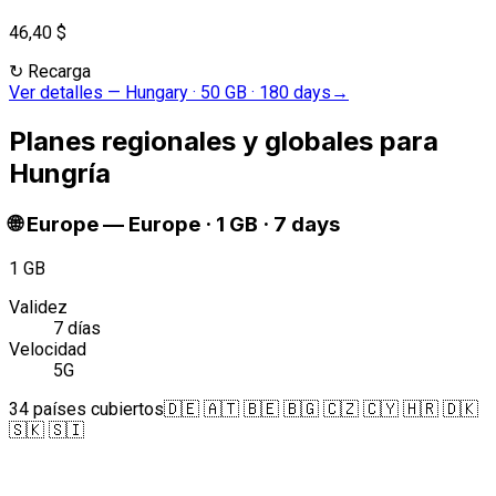
46,40 $
↻
Recarga
Ver detalles
—
Hungary · 50 GB · 180 days
→
Planes regionales y globales para
Hungría
🌐
Europe
—
Europe · 1 GB · 7 days
1 GB
Validez
7 días
Velocidad
5G
34 países cubiertos
🇩🇪 🇦🇹 🇧🇪 🇧🇬 🇨🇿 🇨🇾 🇭🇷 🇩🇰
🇸🇰 🇸🇮