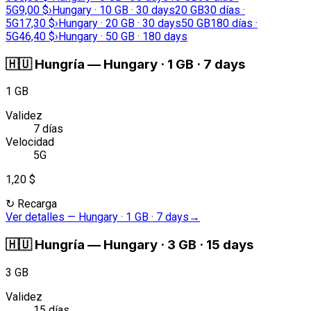
5G
9,00 $
›
Hungary · 10 GB · 30 days
20 GB
30 días ·
5G
17,30 $
›
Hungary · 20 GB · 30 days
50 GB
180 días ·
5G
46,40 $
›
Hungary · 50 GB · 180 days
🇭🇺
Hungría
—
Hungary · 1 GB · 7 days
1 GB
Validez
7 días
Velocidad
5G
1,20 $
↻
Recarga
Ver detalles
—
Hungary · 1 GB · 7 days
→
🇭🇺
Hungría
—
Hungary · 3 GB · 15 days
3 GB
Validez
15 días