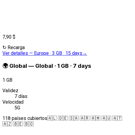
7,90 $
↻
Recarga
Ver detalles
—
Europe · 3 GB · 15 days
→
🌍
Global
—
Global · 1 GB · 7 days
1 GB
Validez
7 días
Velocidad
5G
118 países cubiertos
🇦🇱 🇩🇪 🇸🇦 🇦🇷 🇦🇲 🇦🇺 🇦🇹
🇦🇿 🇧🇪 🇧🇴