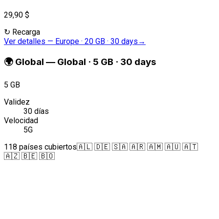
29,90 $
↻
Recarga
Ver detalles
—
Europe · 20 GB · 30 days
→
🌍
Global
—
Global · 5 GB · 30 days
5 GB
Validez
30 días
Velocidad
5G
118 países cubiertos
🇦🇱 🇩🇪 🇸🇦 🇦🇷 🇦🇲 🇦🇺 🇦🇹
🇦🇿 🇧🇪 🇧🇴