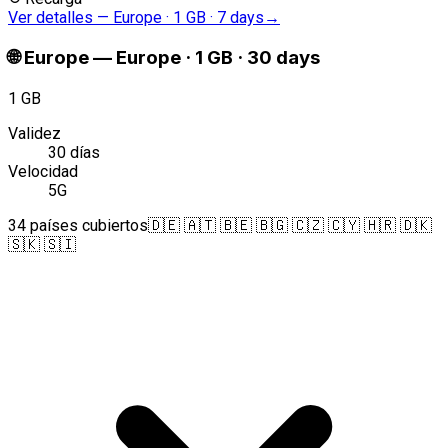
Ver detalles
—
Europe · 1 GB · 7 days
→
🌐
Europe
—
Europe · 1 GB · 30 days
1 GB
Validez
30 días
Velocidad
5G
34 países cubiertos
🇩🇪 🇦🇹 🇧🇪 🇧🇬 🇨🇿 🇨🇾 🇭🇷 🇩🇰
🇸🇰 🇸🇮