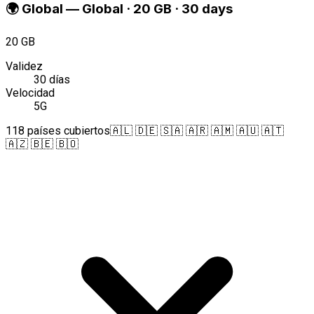
🌍
Global
—
Global · 20 GB · 30 days
20 GB
Validez
30 días
Velocidad
5G
118 países cubiertos
🇦🇱 🇩🇪 🇸🇦 🇦🇷 🇦🇲 🇦🇺 🇦🇹
🇦🇿 🇧🇪 🇧🇴