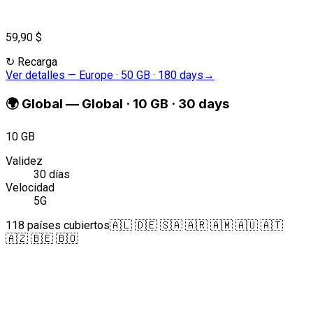
59,90 $
↻
Recarga
Ver detalles
—
Europe · 50 GB · 180 days
→
🌍
Global
—
Global · 10 GB · 30 days
10 GB
Validez
30 días
Velocidad
5G
118 países cubiertos
🇦🇱 🇩🇪 🇸🇦 🇦🇷 🇦🇲 🇦🇺 🇦🇹
🇦🇿 🇧🇪 🇧🇴