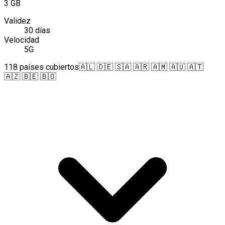
3 GB
Validez
30 días
Velocidad
5G
118 países cubiertos
🇦🇱 🇩🇪 🇸🇦 🇦🇷 🇦🇲 🇦🇺 🇦🇹
🇦🇿 🇧🇪 🇧🇴