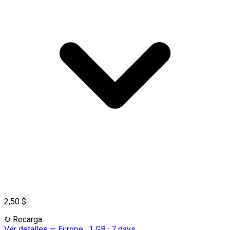
2,50 $
↻
Recarga
Ver detalles
—
Europe · 1 GB · 7 days
→