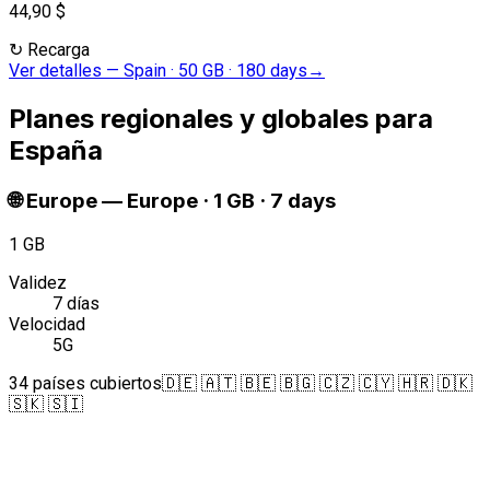
44,90 $
↻
Recarga
Ver detalles
—
Spain · 50 GB · 180 days
→
Planes regionales y globales para
España
🌐
Europe
—
Europe · 1 GB · 7 days
1 GB
Validez
7 días
Velocidad
5G
34 países cubiertos
🇩🇪 🇦🇹 🇧🇪 🇧🇬 🇨🇿 🇨🇾 🇭🇷 🇩🇰
🇸🇰 🇸🇮