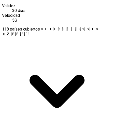
Validez
30 días
Velocidad
5G
118 países cubiertos
🇦🇱 🇩🇪 🇸🇦 🇦🇷 🇦🇲 🇦🇺 🇦🇹
🇦🇿 🇧🇪 🇧🇴