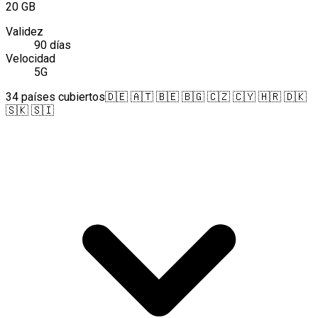
20 GB
Validez
90 días
Velocidad
5G
34 países cubiertos
🇩🇪 🇦🇹 🇧🇪 🇧🇬 🇨🇿 🇨🇾 🇭🇷 🇩🇰
🇸🇰 🇸🇮