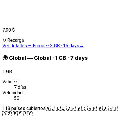
7,90 $
↻
Recarga
Ver detalles
—
Europe · 3 GB · 15 days
→
🌍
Global
—
Global · 1 GB · 7 days
1 GB
Validez
7 días
Velocidad
5G
118 países cubiertos
🇦🇱 🇩🇪 🇸🇦 🇦🇷 🇦🇲 🇦🇺 🇦🇹
🇦🇿 🇧🇪 🇧🇴