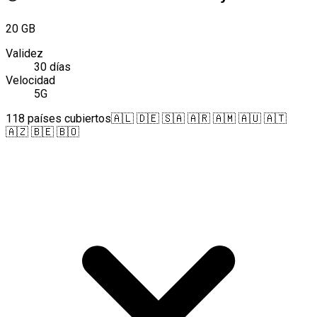
20 GB
Validez
30 días
Velocidad
5G
118 países cubiertos
🇦🇱 🇩🇪 🇸🇦 🇦🇷 🇦🇲 🇦🇺 🇦🇹
🇦🇿 🇧🇪 🇧🇴