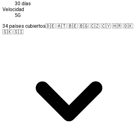
30 días
Velocidad
5G
34 países cubiertos
🇩🇪 🇦🇹 🇧🇪 🇧🇬 🇨🇿 🇨🇾 🇭🇷 🇩🇰
🇸🇰 🇸🇮