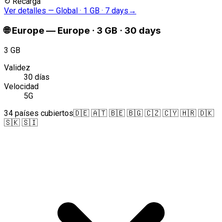
↻
Recarga
Ver detalles
—
Global · 1 GB · 7 days
→
🌐
Europe
—
Europe · 3 GB · 30 days
3 GB
Validez
30 días
Velocidad
5G
34 países cubiertos
🇩🇪 🇦🇹 🇧🇪 🇧🇬 🇨🇿 🇨🇾 🇭🇷 🇩🇰
🇸🇰 🇸🇮