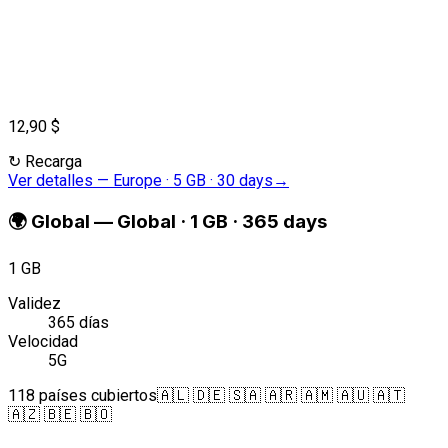
12,90 $
↻
Recarga
Ver detalles
—
Europe · 5 GB · 30 days
→
🌍
Global
—
Global · 1 GB · 365 days
1 GB
Validez
365 días
Velocidad
5G
118 países cubiertos
🇦🇱 🇩🇪 🇸🇦 🇦🇷 🇦🇲 🇦🇺 🇦🇹
🇦🇿 🇧🇪 🇧🇴