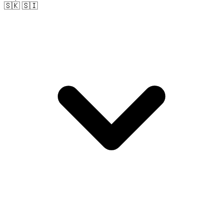
🇸🇰 🇸🇮