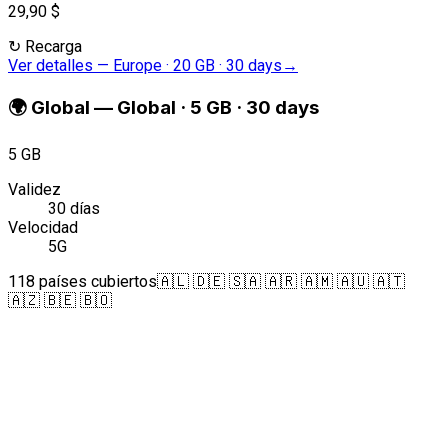
29,90 $
↻
Recarga
Ver detalles
—
Europe · 20 GB · 30 days
→
🌍
Global
—
Global · 5 GB · 30 days
5 GB
Validez
30 días
Velocidad
5G
118 países cubiertos
🇦🇱 🇩🇪 🇸🇦 🇦🇷 🇦🇲 🇦🇺 🇦🇹
🇦🇿 🇧🇪 🇧🇴