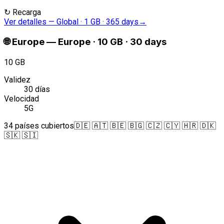
↻
Recarga
Ver detalles
—
Global · 1 GB · 365 days
→
🌐
Europe
—
Europe · 10 GB · 30 days
10 GB
Validez
30 días
Velocidad
5G
34 países cubiertos
🇩🇪 🇦🇹 🇧🇪 🇧🇬 🇨🇿 🇨🇾 🇭🇷 🇩🇰
🇸🇰 🇸🇮