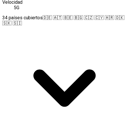
Velocidad
5G
34 países cubiertos
🇩🇪 🇦🇹 🇧🇪 🇧🇬 🇨🇿 🇨🇾 🇭🇷 🇩🇰
🇸🇰 🇸🇮