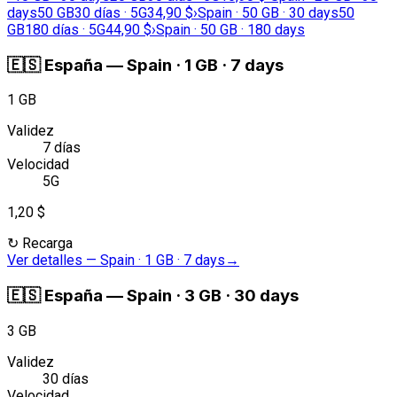
days
50 GB
30 días · 5G
34,90 $
›
Spain · 50 GB · 30 days
50
GB
180 días · 5G
44,90 $
›
Spain · 50 GB · 180 days
🇪🇸
España
—
Spain · 1 GB · 7 days
1 GB
Validez
7 días
Velocidad
5G
1,20 $
↻
Recarga
Ver detalles
—
Spain · 1 GB · 7 days
→
🇪🇸
España
—
Spain · 3 GB · 30 days
3 GB
Validez
30 días
Velocidad