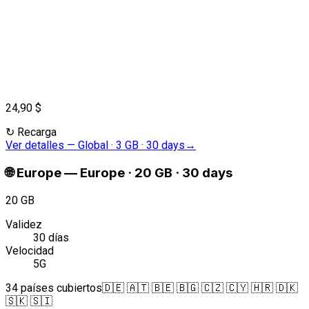
24,90 $
↻
Recarga
Ver detalles
—
Global · 3 GB · 30 days
→
🌐
Europe
—
Europe · 20 GB · 30 days
20 GB
Validez
30 días
Velocidad
5G
34 países cubiertos
🇩🇪 🇦🇹 🇧🇪 🇧🇬 🇨🇿 🇨🇾 🇭🇷 🇩🇰
🇸🇰 🇸🇮