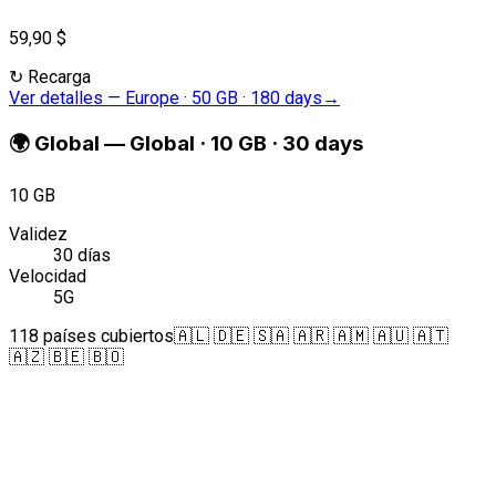
59,90 $
↻
Recarga
Ver detalles
—
Europe · 50 GB · 180 days
→
🌍
Global
—
Global · 10 GB · 30 days
10 GB
Validez
30 días
Velocidad
5G
118 países cubiertos
🇦🇱 🇩🇪 🇸🇦 🇦🇷 🇦🇲 🇦🇺 🇦🇹
🇦🇿 🇧🇪 🇧🇴