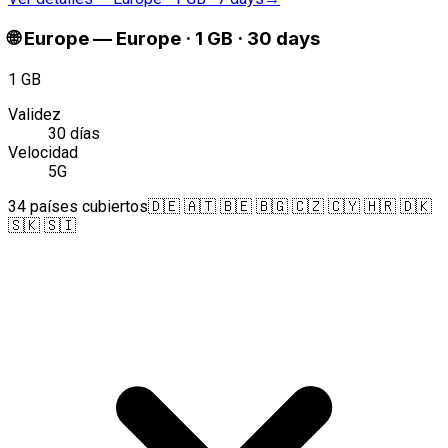
🌐
Europe
—
Europe · 1 GB · 30 days
1 GB
Validez
30 días
Velocidad
5G
34 países cubiertos
🇩🇪 🇦🇹 🇧🇪 🇧🇬 🇨🇿 🇨🇾 🇭🇷 🇩🇰
🇸🇰 🇸🇮