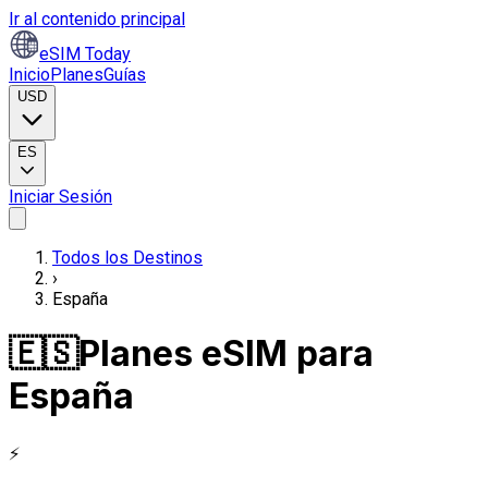
Ir al contenido principal
eSIM Today
Inicio
Planes
Guías
USD
ES
Iniciar Sesión
Todos los Destinos
›
España
🇪🇸
Planes eSIM para
España
⚡