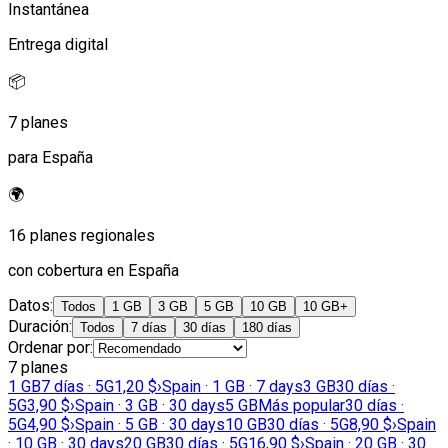
Instantánea
Entrega digital
📦
7 planes
para España
🌍
16 planes regionales
con cobertura en España
Datos
:
Todos
1 GB
3 GB
5 GB
10 GB
10 GB+
Duración
:
Todos
7 días
30 días
180 días
Ordenar por
:
7 planes
1 GB
7 días · 5G
1,20 $
›
Spain · 1 GB · 7 days
3 GB
30 días ·
5G
3,90 $
›
Spain · 3 GB · 30 days
5 GB
Más popular
30 días ·
5G
4,90 $
›
Spain · 5 GB · 30 days
10 GB
30 días · 5G
8,90 $
›
Spain
· 10 GB · 30 days
20 GB
30 días · 5G
16,90 $
›
Spain · 20 GB · 30