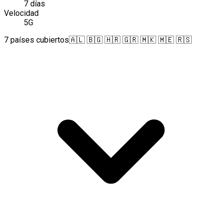
7 días
Velocidad
5G
7 países cubiertos
🇦🇱 🇧🇬 🇭🇷 🇬🇷 🇲🇰 🇲🇪 🇷🇸