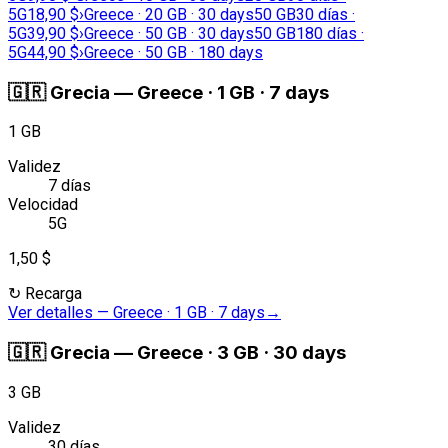
5G
18,90 $
›
Greece · 20 GB · 30 days
50 GB
30 días ·
5G
39,90 $
›
Greece · 50 GB · 30 days
50 GB
180 días ·
5G
44,90 $
›
Greece · 50 GB · 180 days
🇬🇷
Grecia
—
Greece · 1 GB · 7 days
1 GB
Validez
7 días
Velocidad
5G
1,50 $
↻
Recarga
Ver detalles
—
Greece · 1 GB · 7 days
→
🇬🇷
Grecia
—
Greece · 3 GB · 30 days
3 GB
Validez
30 días