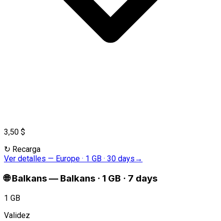
3,50 $
↻
Recarga
Ver detalles
—
Europe · 1 GB · 30 days
→
🌐
Balkans
—
Balkans · 1 GB · 7 days
1 GB
Validez