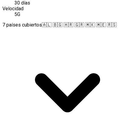
30 días
Velocidad
5G
7 países cubiertos
🇦🇱 🇧🇬 🇭🇷 🇬🇷 🇲🇰 🇲🇪 🇷🇸