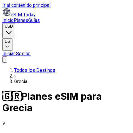
Ir al contenido principal
eSIM Today
Inicio
Planes
Guías
USD
ES
Iniciar Sesión
Todos los Destinos
›
Grecia
🇬🇷
Planes eSIM para
Grecia
⚡