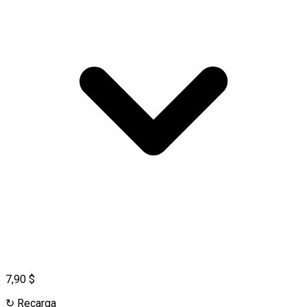
7,90 $
↻
Recarga