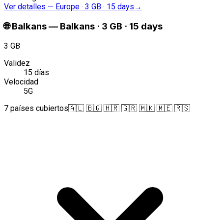
Ver detalles
—
Europe · 3 GB · 15 days
→
🌐
Balkans
—
Balkans · 3 GB · 15 days
3 GB
Validez
15 días
Velocidad
5G
7 países cubiertos
🇦🇱 🇧🇬 🇭🇷 🇬🇷 🇲🇰 🇲🇪 🇷🇸