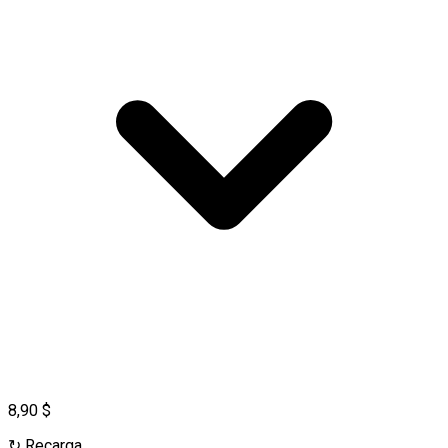
8,90 $
↻
Recarga