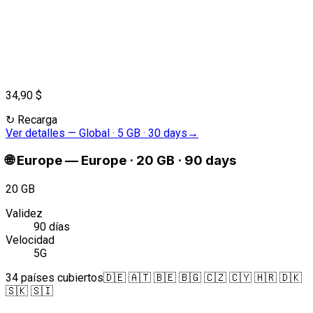
34,90 $
↻
Recarga
Ver detalles
—
Global · 5 GB · 30 days
→
🌐
Europe
—
Europe · 20 GB · 90 days
20 GB
Validez
90 días
Velocidad
5G
34 países cubiertos
🇩🇪 🇦🇹 🇧🇪 🇧🇬 🇨🇿 🇨🇾 🇭🇷 🇩🇰
🇸🇰 🇸🇮