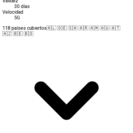
Validez
30 días
Velocidad
5G
118 países cubiertos
🇦🇱 🇩🇪 🇸🇦 🇦🇷 🇦🇲 🇦🇺 🇦🇹
🇦🇿 🇧🇪 🇧🇴