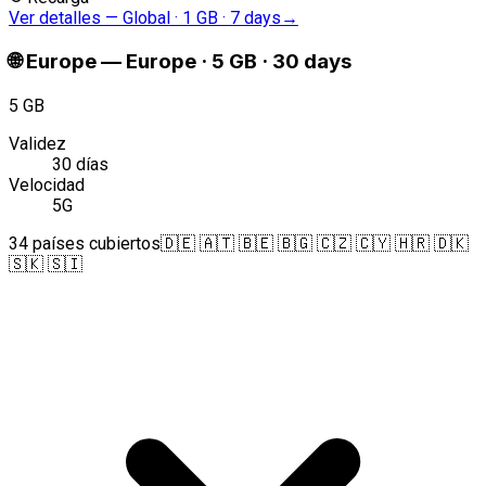
Ver detalles
—
Global · 1 GB · 7 days
→
🌐
Europe
—
Europe · 5 GB · 30 days
5 GB
Validez
30 días
Velocidad
5G
34 países cubiertos
🇩🇪 🇦🇹 🇧🇪 🇧🇬 🇨🇿 🇨🇾 🇭🇷 🇩🇰
🇸🇰 🇸🇮