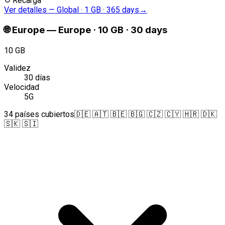
↻
Recarga
Ver detalles
—
Global · 1 GB · 365 days
→
🌐
Europe
—
Europe · 10 GB · 30 days
10 GB
Validez
30 días
Velocidad
5G
34 países cubiertos
🇩🇪 🇦🇹 🇧🇪 🇧🇬 🇨🇿 🇨🇾 🇭🇷 🇩🇰
🇸🇰 🇸🇮