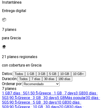
Instantánea
Entrega digital
📦
7 planes
para Grecia
🌍
21 planes regionales
con cobertura en Grecia
Datos
:
Todos
1 GB
3 GB
5 GB
10 GB
10 GB+
Duración
:
Todos
7 días
30 días
180 días
Ordenar por
:
7 planes
1 GB
7 días · 5G
1,50 $
›
Greece · 1 GB · 7 days
3 GB
30 días ·
5G
3,90 $
›
Greece · 3 GB · 30 days
5 GB
Más popular
30 días ·
5G
5,90 $
›
Greece · 5 GB · 30 days
10 GB
30 días ·
5G
9,90 $
›
Greece · 10 GB · 30 days
20 GB
30 días ·