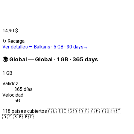
14,90 $
↻
Recarga
Ver detalles
—
Balkans · 5 GB · 30 days
→
🌍
Global
—
Global · 1 GB · 365 days
1 GB
Validez
365 días
Velocidad
5G
118 países cubiertos
🇦🇱 🇩🇪 🇸🇦 🇦🇷 🇦🇲 🇦🇺 🇦🇹
🇦🇿 🇧🇪 🇧🇴