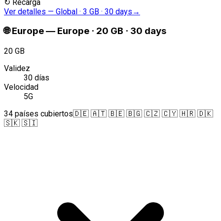
↻
Recarga
Ver detalles
—
Global · 3 GB · 30 days
→
🌐
Europe
—
Europe · 20 GB · 30 days
20 GB
Validez
30 días
Velocidad
5G
34 países cubiertos
🇩🇪 🇦🇹 🇧🇪 🇧🇬 🇨🇿 🇨🇾 🇭🇷 🇩🇰
🇸🇰 🇸🇮