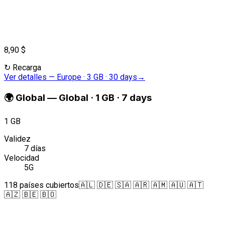
8,90 $
↻
Recarga
Ver detalles
—
Europe · 3 GB · 30 days
→
🌍
Global
—
Global · 1 GB · 7 days
1 GB
Validez
7 días
Velocidad
5G
118 países cubiertos
🇦🇱 🇩🇪 🇸🇦 🇦🇷 🇦🇲 🇦🇺 🇦🇹
🇦🇿 🇧🇪 🇧🇴