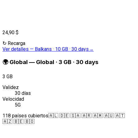
24,90 $
↻
Recarga
Ver detalles
—
Balkans · 10 GB · 30 days
→
🌍
Global
—
Global · 3 GB · 30 days
3 GB
Validez
30 días
Velocidad
5G
118 países cubiertos
🇦🇱 🇩🇪 🇸🇦 🇦🇷 🇦🇲 🇦🇺 🇦🇹
🇦🇿 🇧🇪 🇧🇴