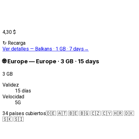
4,30 $
↻
Recarga
Ver detalles
—
Balkans · 1 GB · 7 days
→
🌐
Europe
—
Europe · 3 GB · 15 days
3 GB
Validez
15 días
Velocidad
5G
34 países cubiertos
🇩🇪 🇦🇹 🇧🇪 🇧🇬 🇨🇿 🇨🇾 🇭🇷 🇩🇰
🇸🇰 🇸🇮