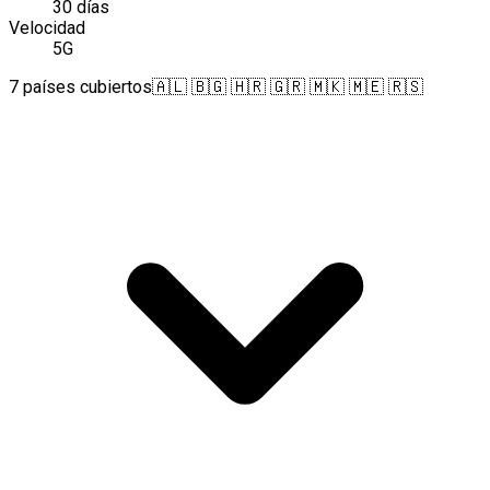
30 días
Velocidad
5G
7 países cubiertos
🇦🇱 🇧🇬 🇭🇷 🇬🇷 🇲🇰 🇲🇪 🇷🇸