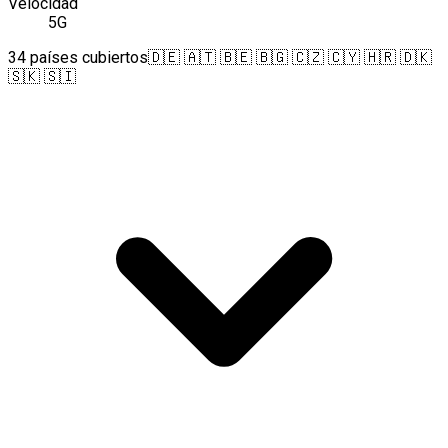
Velocidad
5G
34 países cubiertos
🇩🇪 🇦🇹 🇧🇪 🇧🇬 🇨🇿 🇨🇾 🇭🇷 🇩🇰
🇸🇰 🇸🇮