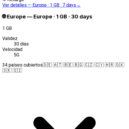
Ver detalles
—
Europe · 1 GB · 7 days
→
🌐
Europe
—
Europe · 1 GB · 30 days
1 GB
Validez
30 días
Velocidad
5G
34 países cubiertos
🇩🇪 🇦🇹 🇧🇪 🇧🇬 🇨🇿 🇨🇾 🇭🇷 🇩🇰
🇸🇰 🇸🇮