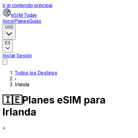
Ir al contenido principal
eSIM Today
Inicio
Planes
Guías
USD
ES
Iniciar Sesión
Todos los Destinos
›
Irlanda
🇮🇪
Planes eSIM para
Irlanda
⚡