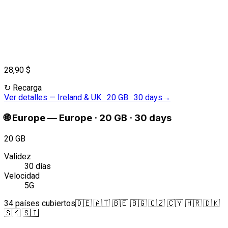
28,90 $
↻
Recarga
Ver detalles
—
Ireland & UK · 20 GB · 30 days
→
🌐
Europe
—
Europe · 20 GB · 30 days
20 GB
Validez
30 días
Velocidad
5G
34 países cubiertos
🇩🇪 🇦🇹 🇧🇪 🇧🇬 🇨🇿 🇨🇾 🇭🇷 🇩🇰
🇸🇰 🇸🇮