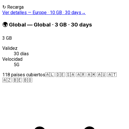
↻
Recarga
Ver detalles
—
Europe · 10 GB · 30 days
→
🌍
Global
—
Global · 3 GB · 30 days
3 GB
Validez
30 días
Velocidad
5G
118 países cubiertos
🇦🇱 🇩🇪 🇸🇦 🇦🇷 🇦🇲 🇦🇺 🇦🇹
🇦🇿 🇧🇪 🇧🇴