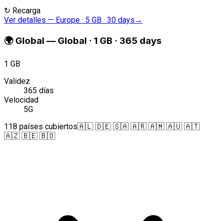
↻
Recarga
Ver detalles
—
Europe · 5 GB · 30 days
→
🌍
Global
—
Global · 1 GB · 365 days
1 GB
Validez
365 días
Velocidad
5G
118 países cubiertos
🇦🇱 🇩🇪 🇸🇦 🇦🇷 🇦🇲 🇦🇺 🇦🇹
🇦🇿 🇧🇪 🇧🇴