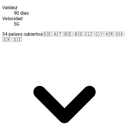
Validez
90 días
Velocidad
5G
34 países cubiertos
🇩🇪 🇦🇹 🇧🇪 🇧🇬 🇨🇿 🇨🇾 🇭🇷 🇩🇰
🇸🇰 🇸🇮