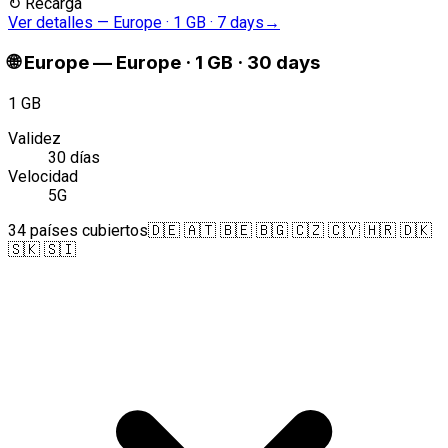
↻
Recarga
Ver detalles
—
Europe · 1 GB · 7 days
→
🌐
Europe
—
Europe · 1 GB · 30 days
1 GB
Validez
30 días
Velocidad
5G
34 países cubiertos
🇩🇪 🇦🇹 🇧🇪 🇧🇬 🇨🇿 🇨🇾 🇭🇷 🇩🇰
🇸🇰 🇸🇮