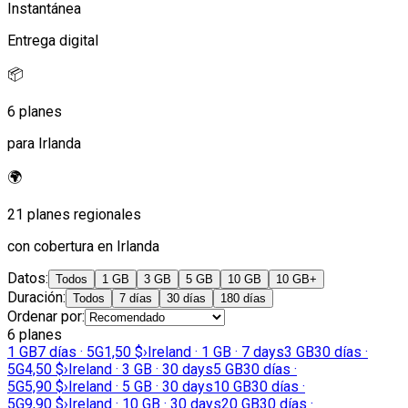
Instantánea
Entrega digital
📦
6 planes
para Irlanda
🌍
21 planes regionales
con cobertura en Irlanda
Datos
:
Todos
1 GB
3 GB
5 GB
10 GB
10 GB+
Duración
:
Todos
7 días
30 días
180 días
Ordenar por
:
6 planes
1 GB
7 días · 5G
1,50 $
›
Ireland · 1 GB · 7 days
3 GB
30 días ·
5G
4,50 $
›
Ireland · 3 GB · 30 days
5 GB
30 días ·
5G
5,90 $
›
Ireland · 5 GB · 30 days
10 GB
30 días ·
5G
9,90 $
›
Ireland · 10 GB · 30 days
20 GB
30 días ·