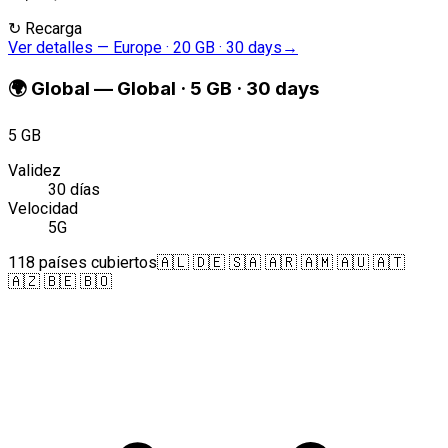
↻
Recarga
Ver detalles
—
Europe · 20 GB · 30 days
→
🌍
Global
—
Global · 5 GB · 30 days
5 GB
Validez
30 días
Velocidad
5G
118 países cubiertos
🇦🇱 🇩🇪 🇸🇦 🇦🇷 🇦🇲 🇦🇺 🇦🇹
🇦🇿 🇧🇪 🇧🇴