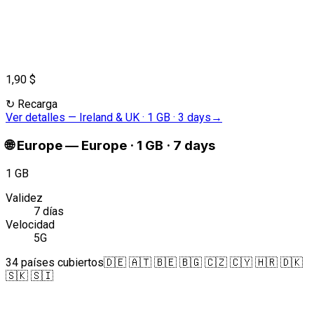
1,90 $
↻
Recarga
Ver detalles
—
Ireland & UK · 1 GB · 3 days
→
🌐
Europe
—
Europe · 1 GB · 7 days
1 GB
Validez
7 días
Velocidad
5G
34 países cubiertos
🇩🇪 🇦🇹 🇧🇪 🇧🇬 🇨🇿 🇨🇾 🇭🇷 🇩🇰
🇸🇰 🇸🇮