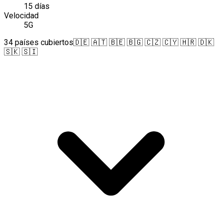
15 días
Velocidad
5G
34 países cubiertos
🇩🇪 🇦🇹 🇧🇪 🇧🇬 🇨🇿 🇨🇾 🇭🇷 🇩🇰
🇸🇰 🇸🇮