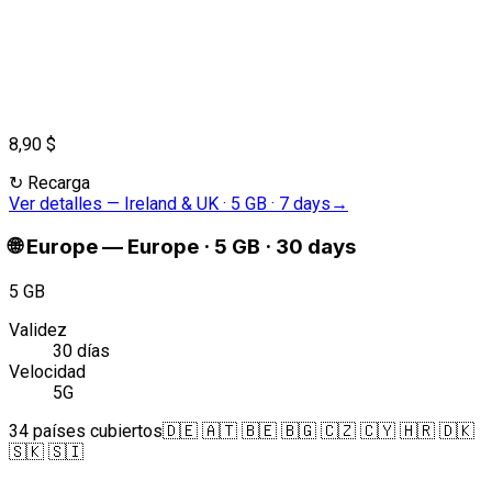
8,90 $
↻
Recarga
Ver detalles
—
Ireland & UK · 5 GB · 7 days
→
🌐
Europe
—
Europe · 5 GB · 30 days
5 GB
Validez
30 días
Velocidad
5G
34 países cubiertos
🇩🇪 🇦🇹 🇧🇪 🇧🇬 🇨🇿 🇨🇾 🇭🇷 🇩🇰
🇸🇰 🇸🇮