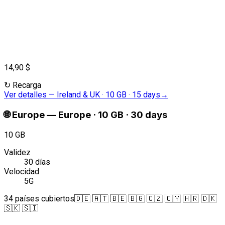
14,90 $
↻
Recarga
Ver detalles
—
Ireland & UK · 10 GB · 15 days
→
🌐
Europe
—
Europe · 10 GB · 30 days
10 GB
Validez
30 días
Velocidad
5G
34 países cubiertos
🇩🇪 🇦🇹 🇧🇪 🇧🇬 🇨🇿 🇨🇾 🇭🇷 🇩🇰
🇸🇰 🇸🇮