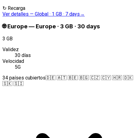
↻
Recarga
Ver detalles
—
Global · 1 GB · 7 days
→
🌐
Europe
—
Europe · 3 GB · 30 days
3 GB
Validez
30 días
Velocidad
5G
34 países cubiertos
🇩🇪 🇦🇹 🇧🇪 🇧🇬 🇨🇿 🇨🇾 🇭🇷 🇩🇰
🇸🇰 🇸🇮