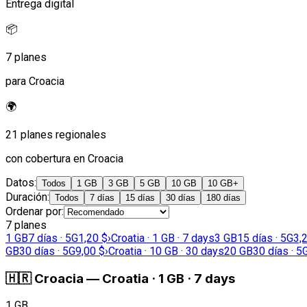
Entrega digital
📦
7 planes
para Croacia
🌍
21 planes regionales
con cobertura en Croacia
Datos
:
Todos
1 GB
3 GB
5 GB
10 GB
10 GB+
Duración
:
Todos
7 días
15 días
30 días
180 días
Ordenar por
:
7 planes
1 GB
7 días · 5G
1,20 $
›
Croatia · 1 GB · 7 days
3 GB
15 días · 5G
3,
GB
30 días · 5G
9,00 $
›
Croatia · 10 GB · 30 days
20 GB
30 días · 5
🇭🇷
Croacia
—
Croatia · 1 GB · 7 days
1 GB