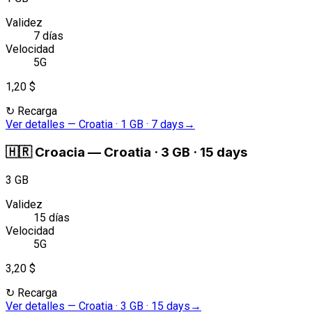
Validez
7 días
Velocidad
5G
1,20 $
↻
Recarga
Ver detalles
—
Croatia · 1 GB · 7 days
→
🇭🇷
Croacia
—
Croatia · 3 GB · 15 days
3 GB
Validez
15 días
Velocidad
5G
3,20 $
↻
Recarga
Ver detalles
—
Croatia · 3 GB · 15 days
→