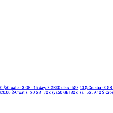
20 $
›
Croatia · 3 GB · 15 days
3 GB
30 días · 5G
3,40 $
›
Croatia · 3 GB
G
20,00 $
›
Croatia · 20 GB · 30 days
50 GB
180 días · 5G
59,10 $
›
Croa