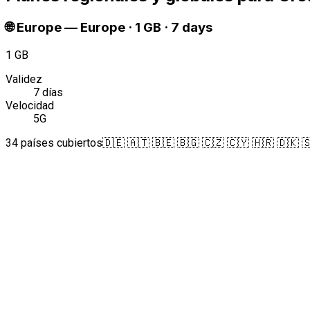
🌐
Europe
—
Europe · 1 GB · 7 days
1 GB
Validez
7 días
Velocidad
5G
34 países cubiertos
🇩🇪 🇦🇹 🇧🇪 🇧🇬 🇨🇿 🇨🇾 🇭🇷 🇩🇰 