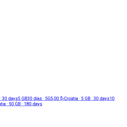
 · 30 days
5 GB
30 días · 5G
5,00 $
›
Croatia · 5 GB · 30 days
10
tia · 50 GB · 180 days