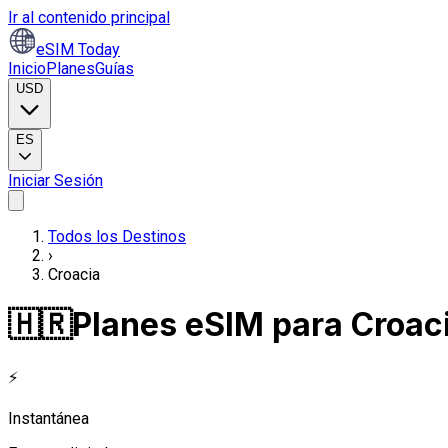
Ir al contenido principal
eSIM Today
Inicio
Planes
Guías
USD
ES
Iniciar Sesión
Todos los Destinos
›
Croacia
🇭🇷
Planes eSIM para Croac
⚡
Instantánea