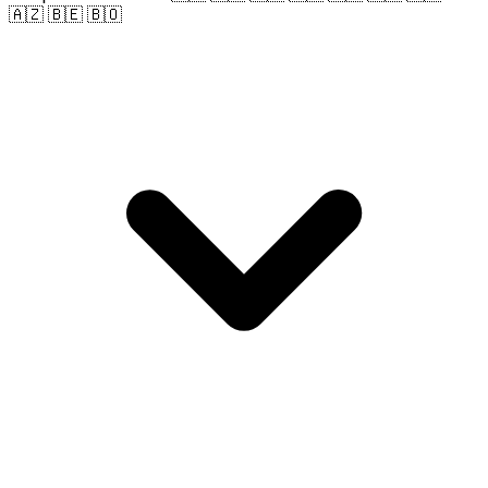
🇦🇿 🇧🇪 🇧🇴