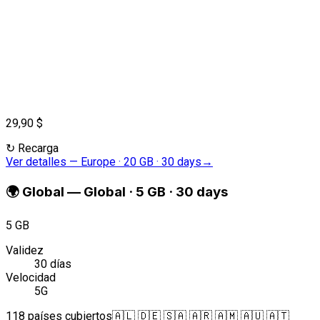
29,90 $
↻
Recarga
Ver detalles
—
Europe · 20 GB · 30 days
→
🌍
Global
—
Global · 5 GB · 30 days
5 GB
Validez
30 días
Velocidad
5G
118 países cubiertos
🇦🇱 🇩🇪 🇸🇦 🇦🇷 🇦🇲 🇦🇺 🇦🇹