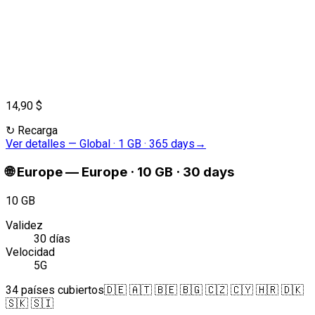
14,90 $
↻
Recarga
Ver detalles
—
Global · 1 GB · 365 days
→
🌐
Europe
—
Europe · 10 GB · 30 days
10 GB
Validez
30 días
Velocidad
5G
34 países cubiertos
🇩🇪 🇦🇹 🇧🇪 🇧🇬 🇨🇿 🇨🇾 🇭🇷 🇩🇰
🇸🇰 🇸🇮