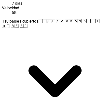
7 días
Velocidad
5G
118 países cubiertos
🇦🇱 🇩🇪 🇸🇦 🇦🇷 🇦🇲 🇦🇺 🇦🇹
🇦🇿 🇧🇪 🇧🇴