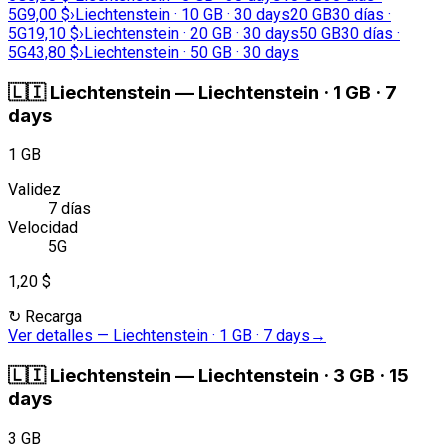
5G
9,00 $
›
Liechtenstein · 10 GB · 30 days
20 GB
30 días ·
5G
19,10 $
›
Liechtenstein · 20 GB · 30 days
50 GB
30 días ·
5G
43,80 $
›
Liechtenstein · 50 GB · 30 days
🇱🇮
Liechtenstein
—
Liechtenstein · 1 GB · 7
days
1 GB
Validez
7 días
Velocidad
5G
1,20 $
↻
Recarga
Ver detalles
—
Liechtenstein · 1 GB · 7 days
→
🇱🇮
Liechtenstein
—
Liechtenstein · 3 GB · 15
days
3 GB