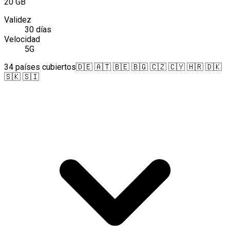
20 GB
Validez
30 días
Velocidad
5G
34 países cubiertos
🇩🇪 🇦🇹 🇧🇪 🇧🇬 🇨🇿 🇨🇾 🇭🇷 🇩🇰
🇸🇰 🇸🇮