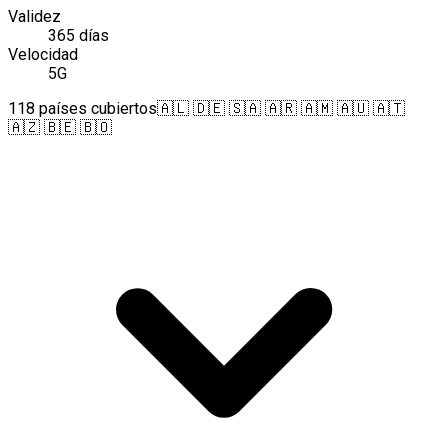
Validez
365 días
Velocidad
5G
118 países cubiertos
🇦🇱 🇩🇪 🇸🇦 🇦🇷 🇦🇲 🇦🇺 🇦🇹
🇦🇿 🇧🇪 🇧🇴