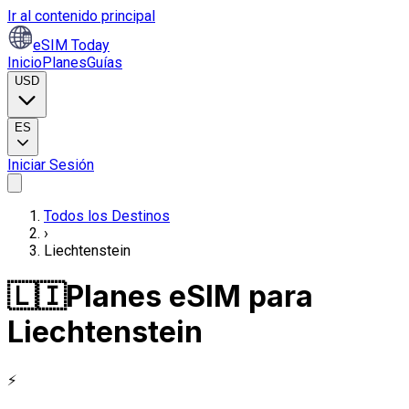
Ir al contenido principal
eSIM Today
Inicio
Planes
Guías
USD
ES
Iniciar Sesión
Todos los Destinos
›
Liechtenstein
🇱🇮
Planes eSIM para
Liechtenstein
⚡