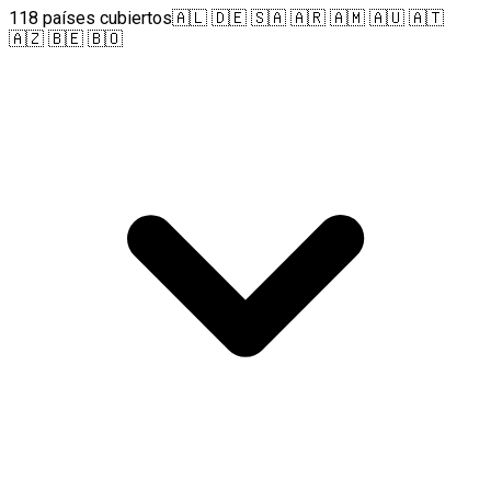
118 países cubiertos
🇦🇱 🇩🇪 🇸🇦 🇦🇷 🇦🇲 🇦🇺 🇦🇹
🇦🇿 🇧🇪 🇧🇴