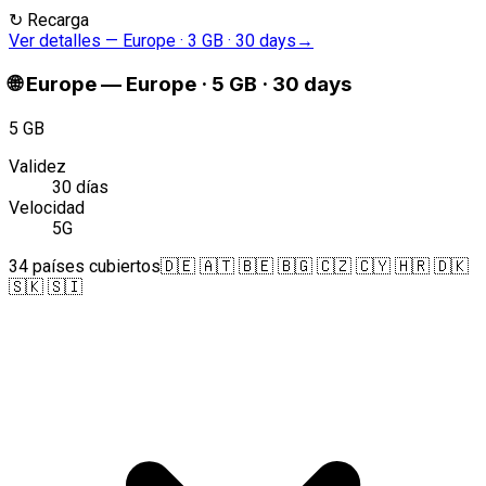
↻
Recarga
Ver detalles
—
Europe · 3 GB · 30 days
→
🌐
Europe
—
Europe · 5 GB · 30 days
5 GB
Validez
30 días
Velocidad
5G
34 países cubiertos
🇩🇪 🇦🇹 🇧🇪 🇧🇬 🇨🇿 🇨🇾 🇭🇷 🇩🇰
🇸🇰 🇸🇮