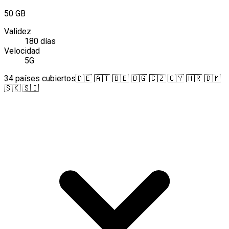
50 GB
Validez
180 días
Velocidad
5G
34 países cubiertos
🇩🇪 🇦🇹 🇧🇪 🇧🇬 🇨🇿 🇨🇾 🇭🇷 🇩🇰
🇸🇰 🇸🇮