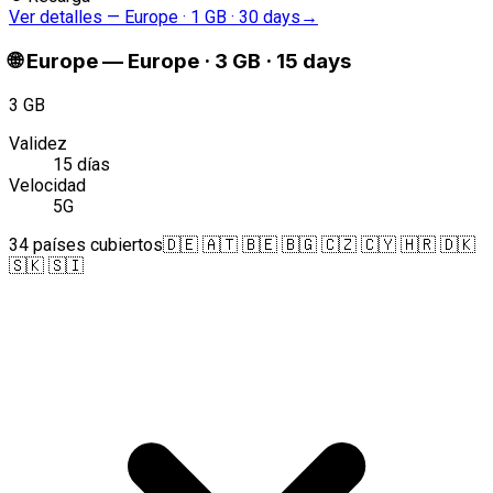
Ver detalles
—
Europe · 1 GB · 30 days
→
🌐
Europe
—
Europe · 3 GB · 15 days
3 GB
Validez
15 días
Velocidad
5G
34 países cubiertos
🇩🇪 🇦🇹 🇧🇪 🇧🇬 🇨🇿 🇨🇾 🇭🇷 🇩🇰
🇸🇰 🇸🇮