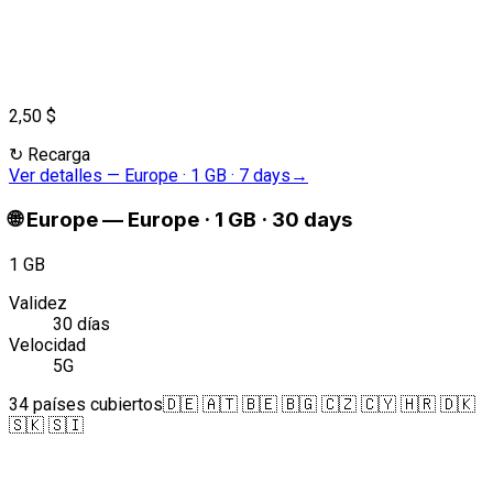
2,50 $
↻
Recarga
Ver detalles
—
Europe · 1 GB · 7 days
→
🌐
Europe
—
Europe · 1 GB · 30 days
1 GB
Validez
30 días
Velocidad
5G
34 países cubiertos
🇩🇪 🇦🇹 🇧🇪 🇧🇬 🇨🇿 🇨🇾 🇭🇷 🇩🇰
🇸🇰 🇸🇮