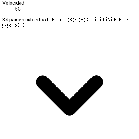
Velocidad
5G
34 países cubiertos
🇩🇪 🇦🇹 🇧🇪 🇧🇬 🇨🇿 🇨🇾 🇭🇷 🇩🇰
🇸🇰 🇸🇮