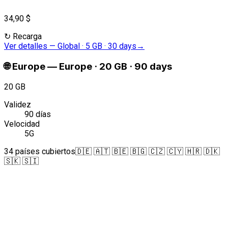
34,90 $
↻
Recarga
Ver detalles
—
Global · 5 GB · 30 days
→
🌐
Europe
—
Europe · 20 GB · 90 days
20 GB
Validez
90 días
Velocidad
5G
34 países cubiertos
🇩🇪 🇦🇹 🇧🇪 🇧🇬 🇨🇿 🇨🇾 🇭🇷 🇩🇰
🇸🇰 🇸🇮