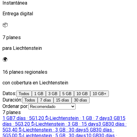
Instantánea
Entrega digital
📦
7 planes
para Liechtenstein
🌍
16 planes regionales
con cobertura en Liechtenstein
Datos
:
Todos
1 GB
3 GB
5 GB
10 GB
10 GB+
Duración
:
Todos
7 días
15 días
30 días
Ordenar por
:
7 planes
1 GB
7 días · 5G
1,20 $
›
Liechtenstein · 1 GB · 7 days
3 GB
15
días · 5G
3,20 $
›
Liechtenstein · 3 GB · 15 days
3 GB
30 días ·
5G
3,40 $
›
Liechtenstein · 3 GB · 30 days
5 GB
30 días ·
5G
5,00 $
›
Liechtenstein · 5 GB · 30 days
10 GB
30 días ·