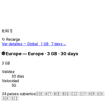
8,90 $
↻
Recarga
Ver detalles
—
Global · 1 GB · 7 days
→
🌐
Europe
—
Europe · 3 GB · 30 days
3 GB
Validez
30 días
Velocidad
5G
34 países cubiertos
🇩🇪 🇦🇹 🇧🇪 🇧🇬 🇨🇿 🇨🇾 🇭🇷 🇩🇰
🇸🇰 🇸🇮