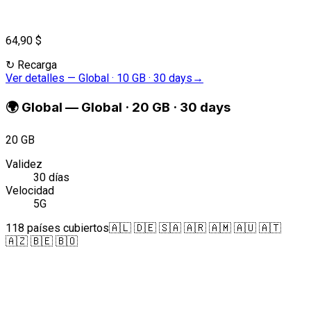
64,90 $
↻
Recarga
Ver detalles
—
Global · 10 GB · 30 days
→
🌍
Global
—
Global · 20 GB · 30 days
20 GB
Validez
30 días
Velocidad
5G
118 países cubiertos
🇦🇱 🇩🇪 🇸🇦 🇦🇷 🇦🇲 🇦🇺 🇦🇹
🇦🇿 🇧🇪 🇧🇴