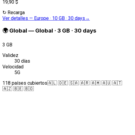
19,90 $
↻
Recarga
Ver detalles
—
Europe · 10 GB · 30 days
→
🌍
Global
—
Global · 3 GB · 30 days
3 GB
Validez
30 días
Velocidad
5G
118 países cubiertos
🇦🇱 🇩🇪 🇸🇦 🇦🇷 🇦🇲 🇦🇺 🇦🇹
🇦🇿 🇧🇪 🇧🇴