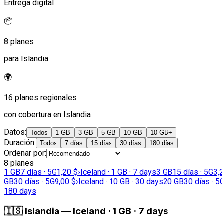
Entrega digital
📦
8 planes
para Islandia
🌍
16 planes regionales
con cobertura en Islandia
Datos
:
Todos
1 GB
3 GB
5 GB
10 GB
10 GB+
Duración
:
Todos
7 días
15 días
30 días
180 días
Ordenar por
:
8 planes
1 GB
7 días · 5G
1,20 $
›
Iceland · 1 GB · 7 days
3 GB
15 días · 5G
3,
GB
30 días · 5G
9,00 $
›
Iceland · 10 GB · 30 days
20 GB
30 días · 5
180 days
🇮🇸
Islandia
—
Iceland · 1 GB · 7 days