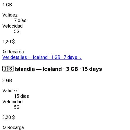
1 GB
Validez
7 días
Velocidad
5G
1,20 $
↻
Recarga
Ver detalles
—
Iceland · 1 GB · 7 days
→
🇮🇸
Islandia
—
Iceland · 3 GB · 15 days
3 GB
Validez
15 días
Velocidad
5G
3,20 $
↻
Recarga