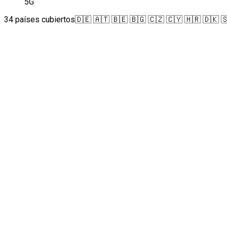
5G
34 países cubiertos
🇩🇪 🇦🇹 🇧🇪 🇧🇬 🇨🇿 🇨🇾 🇭🇷 🇩🇰 