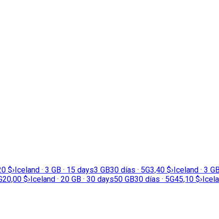
20 $
›
Iceland · 3 GB · 15 days
3 GB
30 días · 5G
3,40 $
›
Iceland · 3 G
G
20,00 $
›
Iceland · 20 GB · 30 days
50 GB
30 días · 5G
45,10 $
›
Icel