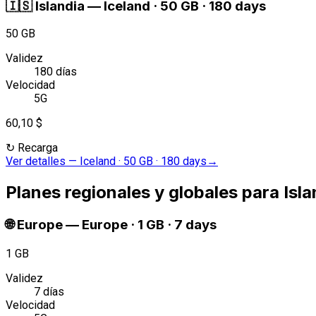
🇮🇸
Islandia
—
Iceland · 50 GB · 180 days
50 GB
Validez
180 días
Velocidad
5G
60,10 $
↻
Recarga
Ver detalles
—
Iceland · 50 GB · 180 days
→
Planes regionales y globales para Isla
🌐
Europe
—
Europe · 1 GB · 7 days
1 GB
Validez
7 días
Velocidad