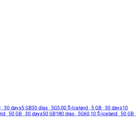
B · 30 days
5 GB
30 días · 5G
5,00 $
›
Iceland · 5 GB · 30 days
10
and · 50 GB · 30 days
50 GB
180 días · 5G
60,10 $
›
Iceland · 50 GB ·