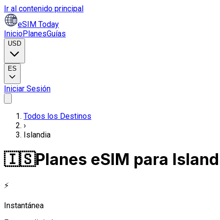
Ir al contenido principal
eSIM Today
Inicio
Planes
Guías
USD
ES
Iniciar Sesión
Todos los Destinos
›
Islandia
🇮🇸
Planes eSIM para Island
⚡
Instantánea