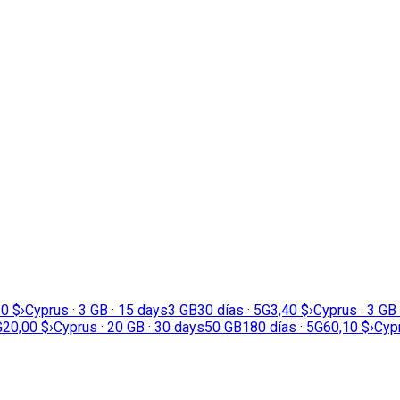
20 $
›
Cyprus · 3 GB · 15 days
3 GB
30 días · 5G
3,40 $
›
Cyprus · 3 GB
G
20,00 $
›
Cyprus · 20 GB · 30 days
50 GB
180 días · 5G
60,10 $
›
Cypr