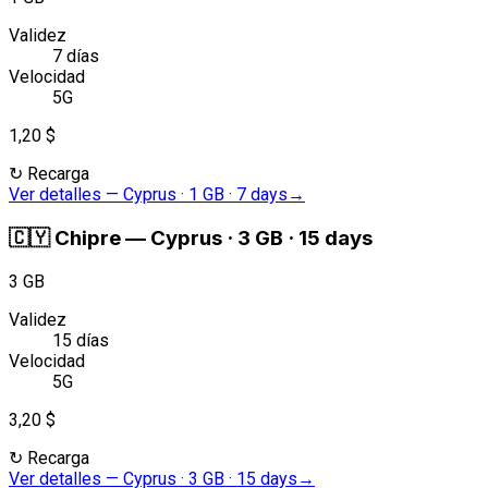
Validez
7 días
Velocidad
5G
1,20 $
↻
Recarga
Ver detalles
—
Cyprus · 1 GB · 7 days
→
🇨🇾
Chipre
—
Cyprus · 3 GB · 15 days
3 GB
Validez
15 días
Velocidad
5G
3,20 $
↻
Recarga
Ver detalles
—
Cyprus · 3 GB · 15 days
→