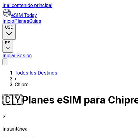
Ir al contenido principal
eSIM Today
Inicio
Planes
Guías
USD
ES
Iniciar Sesión
Todos los Destinos
›
Chipre
🇨🇾
Planes eSIM para Chipr
⚡
Instantánea