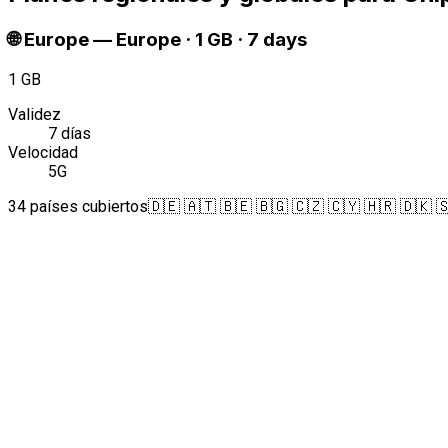
🌐
Europe
—
Europe · 1 GB · 7 days
1 GB
Validez
7 días
Velocidad
5G
34 países cubiertos
🇩🇪 🇦🇹 🇧🇪 🇧🇬 🇨🇿 🇨🇾 🇭🇷 🇩🇰 