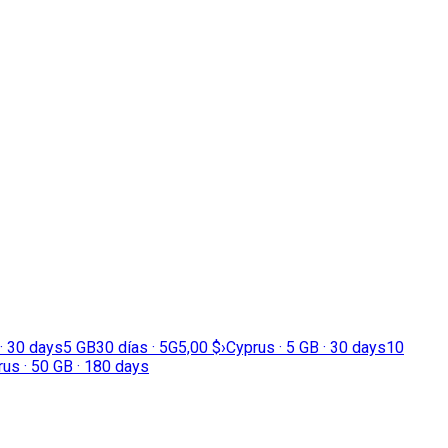
 · 30 days
5 GB
30 días · 5G
5,00 $
›
Cyprus · 5 GB · 30 days
10
us · 50 GB · 180 days