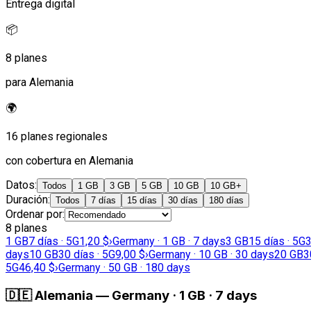
Entrega digital
📦
8 planes
para Alemania
🌍
16 planes regionales
con cobertura en Alemania
Datos
:
Todos
1 GB
3 GB
5 GB
10 GB
10 GB+
Duración
:
Todos
7 días
15 días
30 días
180 días
Ordenar por
:
8 planes
1 GB
7 días · 5G
1,20 $
›
Germany · 1 GB · 7 days
3 GB
15 días · 5G
3
days
10 GB
30 días · 5G
9,00 $
›
Germany · 10 GB · 30 days
20 GB
3
5G
46,40 $
›
Germany · 50 GB · 180 days
🇩🇪
Alemania
—
Germany · 1 GB · 7 days