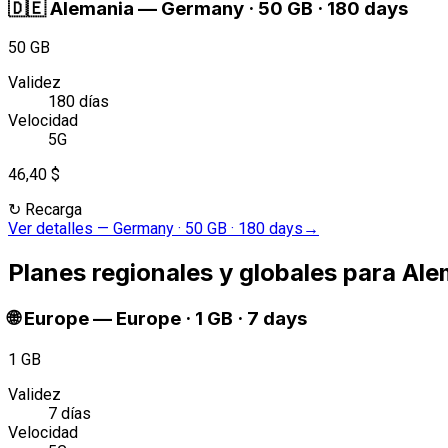
🇩🇪
Alemania
—
Germany · 50 GB · 180 days
50 GB
Validez
180 días
Velocidad
5G
46,40 $
↻
Recarga
Ver detalles
—
Germany · 50 GB · 180 days
→
Planes regionales y globales para Al
🌐
Europe
—
Europe · 1 GB · 7 days
1 GB
Validez
7 días
Velocidad