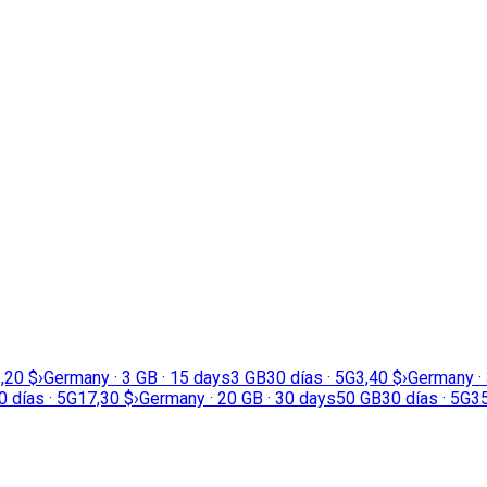
,20 $
›
Germany · 3 GB · 15 days
3 GB
30 días · 5G
3,40 $
›
Germany · 
0 días · 5G
17,30 $
›
Germany · 20 GB · 30 days
50 GB
30 días · 5G
35