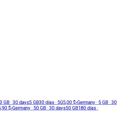
3 GB · 30 days
5 GB
30 días · 5G
5,00 $
›
Germany · 5 GB · 30
,90 $
›
Germany · 50 GB · 30 days
50 GB
180 días ·