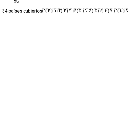
5G
34 países cubiertos
🇩🇪 🇦🇹 🇧🇪 🇧🇬 🇨🇿 🇨🇾 🇭🇷 🇩🇰 