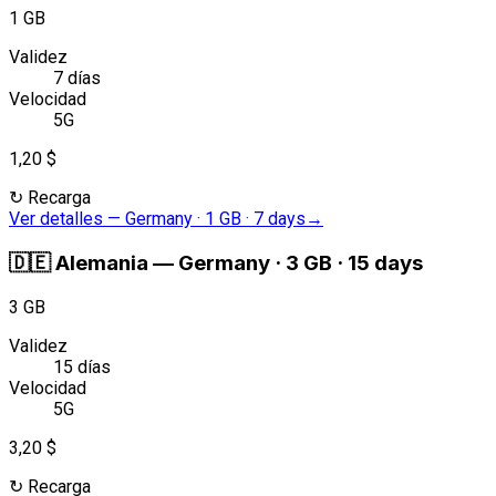
1 GB
Validez
7 días
Velocidad
5G
1,20 $
↻
Recarga
Ver detalles
—
Germany · 1 GB · 7 days
→
🇩🇪
Alemania
—
Germany · 3 GB · 15 days
3 GB
Validez
15 días
Velocidad
5G
3,20 $
↻
Recarga