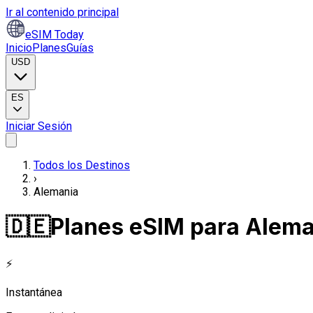
Ir al contenido principal
eSIM Today
Inicio
Planes
Guías
USD
ES
Iniciar Sesión
Todos los Destinos
›
Alemania
🇩🇪
Planes eSIM para Alema
⚡
Instantánea