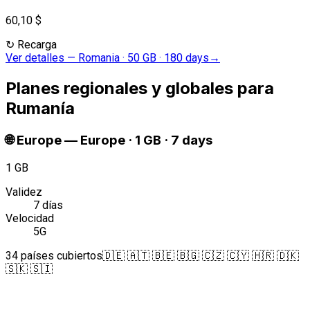
60,10 $
↻
Recarga
Ver detalles
—
Romania · 50 GB · 180 days
→
Planes regionales y globales para
Rumanía
🌐
Europe
—
Europe · 1 GB · 7 days
1 GB
Validez
7 días
Velocidad
5G
34 países cubiertos
🇩🇪 🇦🇹 🇧🇪 🇧🇬 🇨🇿 🇨🇾 🇭🇷 🇩🇰
🇸🇰 🇸🇮