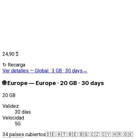
24,90 $
↻
Recarga
Ver detalles
—
Global · 3 GB · 30 days
→
🌐
Europe
—
Europe · 20 GB · 30 days
20 GB
Validez
30 días
Velocidad
5G
34 países cubiertos
🇩🇪 🇦🇹 🇧🇪 🇧🇬 🇨🇿 🇨🇾 🇭🇷 🇩🇰