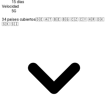
15 días
Velocidad
5G
34 países cubiertos
🇩🇪 🇦🇹 🇧🇪 🇧🇬 🇨🇿 🇨🇾 🇭🇷 🇩🇰
🇸🇰 🇸🇮