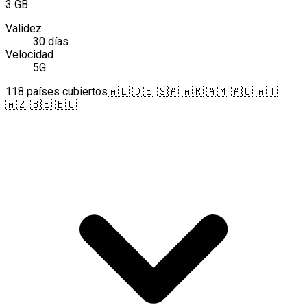
3 GB
Validez
30 días
Velocidad
5G
118 países cubiertos
🇦🇱 🇩🇪 🇸🇦 🇦🇷 🇦🇲 🇦🇺 🇦🇹
🇦🇿 🇧🇪 🇧🇴