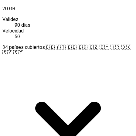
20 GB
Validez
90 días
Velocidad
5G
34 países cubiertos
🇩🇪 🇦🇹 🇧🇪 🇧🇬 🇨🇿 🇨🇾 🇭🇷 🇩🇰
🇸🇰 🇸🇮