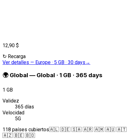
12,90 $
↻
Recarga
Ver detalles
—
Europe · 5 GB · 30 days
→
🌍
Global
—
Global · 1 GB · 365 days
1 GB
Validez
365 días
Velocidad
5G
118 países cubiertos
🇦🇱 🇩🇪 🇸🇦 🇦🇷 🇦🇲 🇦🇺 🇦🇹
🇦🇿 🇧🇪 🇧🇴