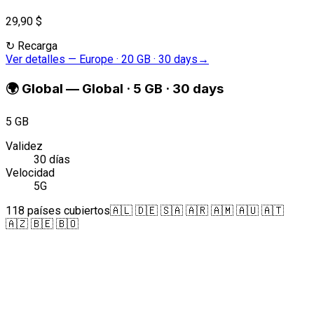
29,90 $
↻
Recarga
Ver detalles
—
Europe · 20 GB · 30 days
→
🌍
Global
—
Global · 5 GB · 30 days
5 GB
Validez
30 días
Velocidad
5G
118 países cubiertos
🇦🇱 🇩🇪 🇸🇦 🇦🇷 🇦🇲 🇦🇺 🇦🇹
🇦🇿 🇧🇪 🇧🇴