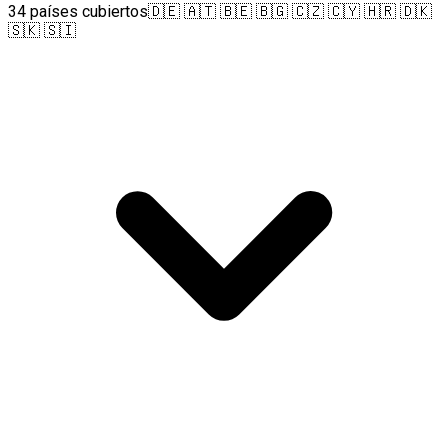
34 países cubiertos
🇩🇪 🇦🇹 🇧🇪 🇧🇬 🇨🇿 🇨🇾 🇭🇷 🇩🇰
🇸🇰 🇸🇮