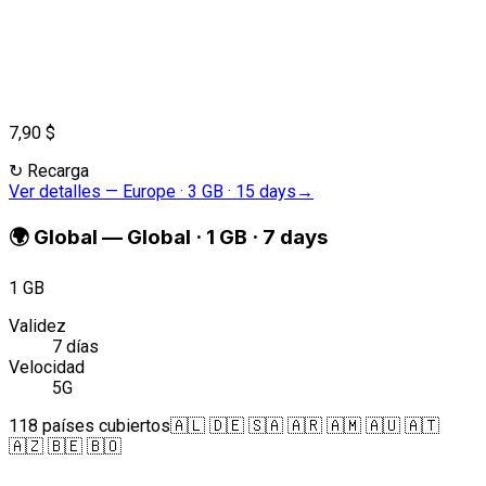
7,90 $
↻
Recarga
Ver detalles
—
Europe · 3 GB · 15 days
→
🌍
Global
—
Global · 1 GB · 7 days
1 GB
Validez
7 días
Velocidad
5G
118 países cubiertos
🇦🇱 🇩🇪 🇸🇦 🇦🇷 🇦🇲 🇦🇺 🇦🇹
🇦🇿 🇧🇪 🇧🇴