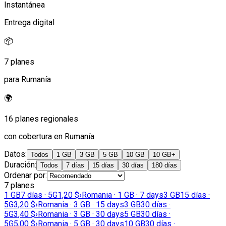
Instantánea
Entrega digital
📦
7 planes
para Rumanía
🌍
16 planes regionales
con cobertura en Rumanía
Datos
:
Todos
1 GB
3 GB
5 GB
10 GB
10 GB+
Duración
:
Todos
7 días
15 días
30 días
180 días
Ordenar por
:
7 planes
1 GB
7 días · 5G
1,20 $
›
Romania · 1 GB · 7 days
3 GB
15 días ·
5G
3,20 $
›
Romania · 3 GB · 15 days
3 GB
30 días ·
5G
3,40 $
›
Romania · 3 GB · 30 days
5 GB
30 días ·
5G
5,00 $
›
Romania · 5 GB · 30 days
10 GB
30 días ·