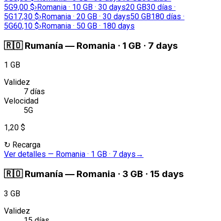
5G
9,00 $
›
Romania · 10 GB · 30 days
20 GB
30 días ·
5G
17,30 $
›
Romania · 20 GB · 30 days
50 GB
180 días ·
5G
60,10 $
›
Romania · 50 GB · 180 days
🇷🇴
Rumanía
—
Romania · 1 GB · 7 days
1 GB
Validez
7 días
Velocidad
5G
1,20 $
↻
Recarga
Ver detalles
—
Romania · 1 GB · 7 days
→
🇷🇴
Rumanía
—
Romania · 3 GB · 15 days
3 GB
Validez
15 días