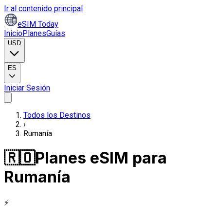
Ir al contenido principal
eSIM Today
Inicio
Planes
Guías
USD
ES
Iniciar Sesión
Todos los Destinos
›
Rumanía
🇷🇴
Planes eSIM para
Rumanía
⚡