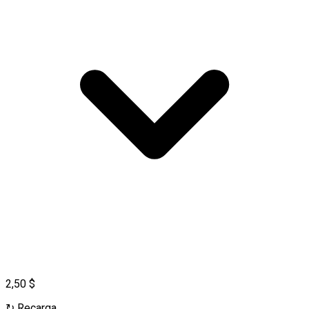
2,50 $
↻
Recarga