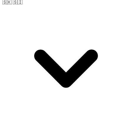
🇸🇰 🇸🇮