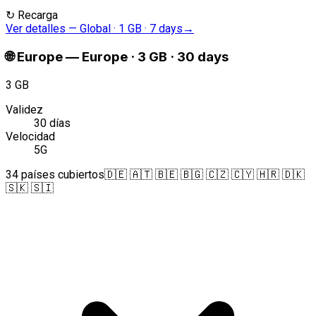
↻
Recarga
Ver detalles
—
Global · 1 GB · 7 days
→
🌐
Europe
—
Europe · 3 GB · 30 days
3 GB
Validez
30 días
Velocidad
5G
34 países cubiertos
🇩🇪 🇦🇹 🇧🇪 🇧🇬 🇨🇿 🇨🇾 🇭🇷 🇩🇰
🇸🇰 🇸🇮