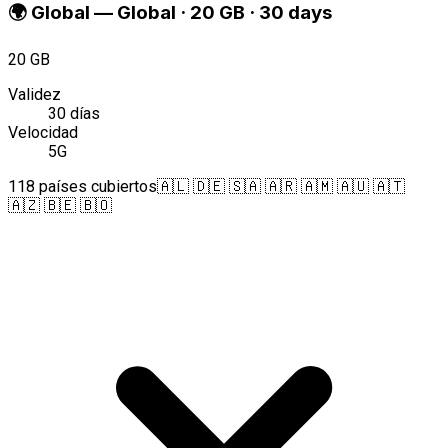
🌍
Global
—
Global · 20 GB · 30 days
20 GB
Validez
30 días
Velocidad
5G
118 países cubiertos
🇦🇱 🇩🇪 🇸🇦 🇦🇷 🇦🇲 🇦🇺 🇦🇹
🇦🇿 🇧🇪 🇧🇴