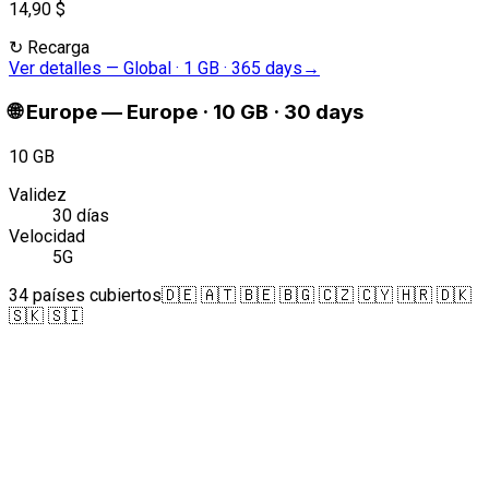
14,90 $
↻
Recarga
Ver detalles
—
Global · 1 GB · 365 days
→
🌐
Europe
—
Europe · 10 GB · 30 days
10 GB
Validez
30 días
Velocidad
5G
34 países cubiertos
🇩🇪 🇦🇹 🇧🇪 🇧🇬 🇨🇿 🇨🇾 🇭🇷 🇩🇰
🇸🇰 🇸🇮