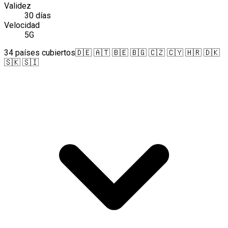
Validez
30 días
Velocidad
5G
34 países cubiertos
🇩🇪 🇦🇹 🇧🇪 🇧🇬 🇨🇿 🇨🇾 🇭🇷 🇩🇰
🇸🇰 🇸🇮