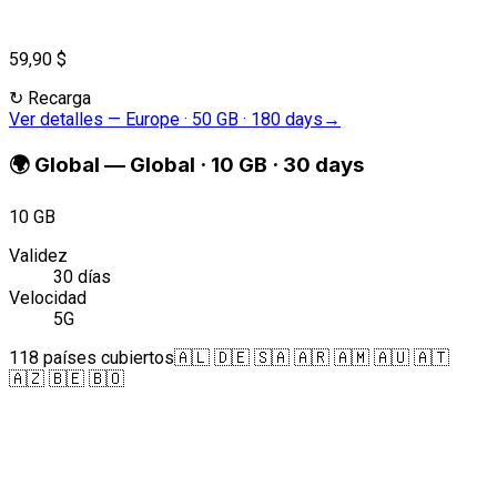
59,90 $
↻
Recarga
Ver detalles
—
Europe · 50 GB · 180 days
→
🌍
Global
—
Global · 10 GB · 30 days
10 GB
Validez
30 días
Velocidad
5G
118 países cubiertos
🇦🇱 🇩🇪 🇸🇦 🇦🇷 🇦🇲 🇦🇺 🇦🇹
🇦🇿 🇧🇪 🇧🇴