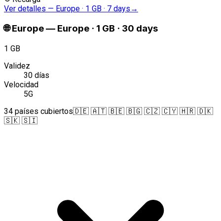
Ver detalles
—
Europe · 1 GB · 7 days
→
🌐
Europe
—
Europe · 1 GB · 30 days
1 GB
Validez
30 días
Velocidad
5G
34 países cubiertos
🇩🇪 🇦🇹 🇧🇪 🇧🇬 🇨🇿 🇨🇾 🇭🇷 🇩🇰
🇸🇰 🇸🇮