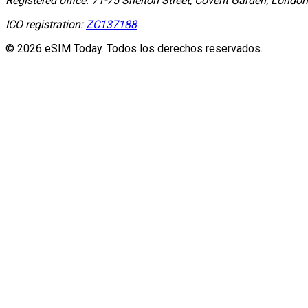
Registered office:
71-75 Shelton Street, Covent Garden, Lond
ICO registration:
ZC137188
© 2026 eSIM Today. Todos los derechos reservados.