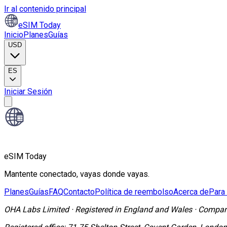
Ir al contenido principal
eSIM Today
Inicio
Planes
Guías
USD
ES
Iniciar Sesión
eSIM Today
Mantente conectado, vayas donde vayas.
Planes
Guías
FAQ
Contacto
Política de reembolso
Acerca de
Para
OHA Labs Limited
·
Registered in
England and Wales
·
Compan