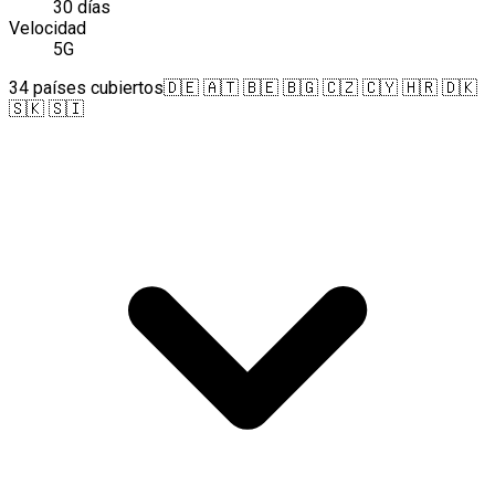
30 días
Velocidad
5G
34 países cubiertos
🇩🇪 🇦🇹 🇧🇪 🇧🇬 🇨🇿 🇨🇾 🇭🇷 🇩🇰
🇸🇰 🇸🇮