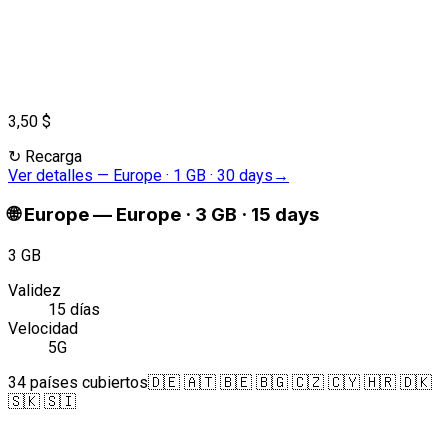
3,50 $
↻
Recarga
Ver detalles
—
Europe · 1 GB · 30 days
→
🌐
Europe
—
Europe · 3 GB · 15 days
3 GB
Validez
15 días
Velocidad
5G
34 países cubiertos
🇩🇪 🇦🇹 🇧🇪 🇧🇬 🇨🇿 🇨🇾 🇭🇷 🇩🇰
🇸🇰 🇸🇮