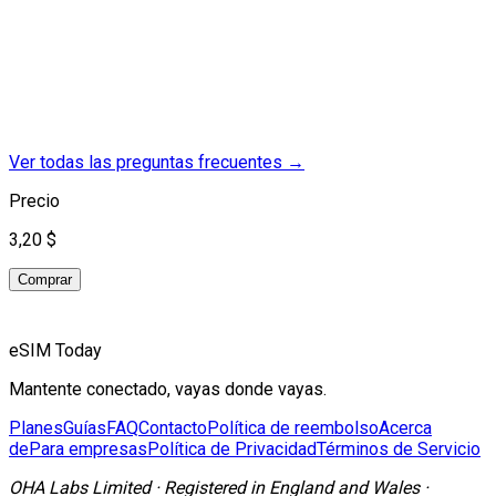
Ver todas las preguntas frecuentes
→
Precio
3,20 $
Comprar
eSIM Today
Mantente conectado, vayas donde vayas.
Planes
Guías
FAQ
Contacto
Política de reembolso
Acerca
de
Para empresas
Política de Privacidad
Términos de Servicio
OHA Labs Limited
·
Registered in
England and Wales
·