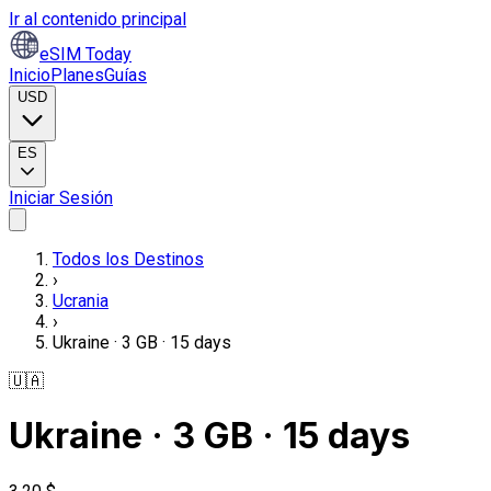
Ir al contenido principal
eSIM Today
Inicio
Planes
Guías
USD
ES
Iniciar Sesión
Todos los Destinos
›
Ucrania
›
Ukraine · 3 GB · 15 days
🇺🇦
Ukraine · 3 GB · 15 days