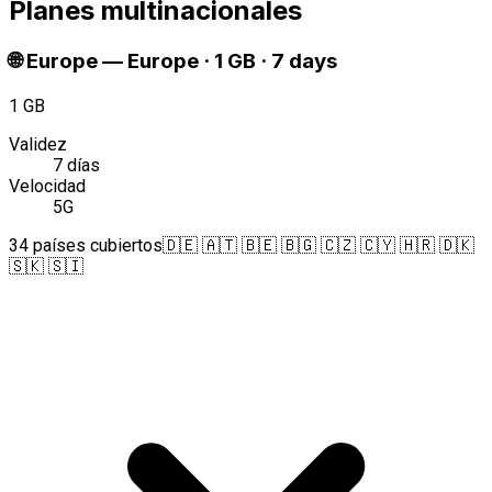
Planes multinacionales
🌐
Europe
—
Europe · 1 GB · 7 days
1 GB
Validez
7 días
Velocidad
5G
34 países cubiertos
🇩🇪 🇦🇹 🇧🇪 🇧🇬 🇨🇿 🇨🇾 🇭🇷 🇩🇰
🇸🇰 🇸🇮