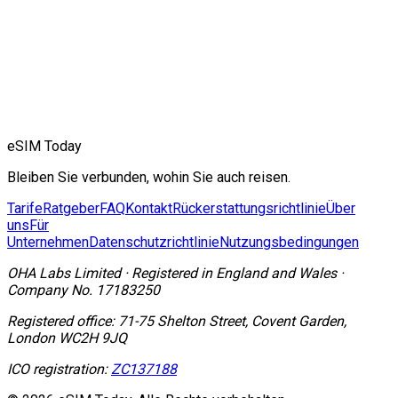
eSIM Today
Bleiben Sie verbunden, wohin Sie auch reisen.
Tarife
Ratgeber
FAQ
Kontakt
Rückerstattungsrichtlinie
Über
uns
Für
Unternehmen
Datenschutzrichtlinie
Nutzungsbedingungen
OHA Labs Limited
·
Registered in
England and Wales
·
Company No.
17183250
Registered office:
71-75 Shelton Street, Covent Garden,
London WC2H 9JQ
ICO registration:
ZC137188