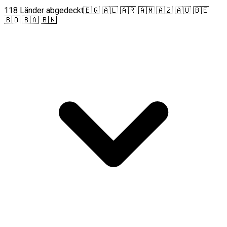
118 Länder abgedeckt
🇪🇬 🇦🇱 🇦🇷 🇦🇲 🇦🇿 🇦🇺 🇧🇪
🇧🇴 🇧🇦 🇧🇼