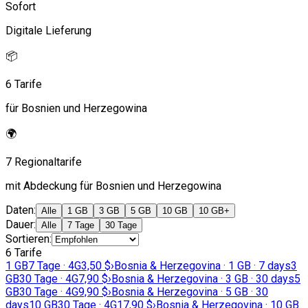
Sofort
Digitale Lieferung
📦
6 Tarife
für Bosnien und Herzegowina
🌍
7 Regionaltarife
mit Abdeckung für Bosnien und Herzegowina
Daten
:
Alle
1 GB
3 GB
5 GB
10 GB
10 GB+
Dauer
:
Alle
7 Tage
30 Tage
Sortieren
:
6 Tarife
1 GB
7 Tage · 4G
3,50 $
›
Bosnia & Herzegovina · 1 GB · 7 days
3
GB
30 Tage · 4G
7,90 $
›
Bosnia & Herzegovina · 3 GB · 30 days
5
GB
30 Tage · 4G
9,90 $
›
Bosnia & Herzegovina · 5 GB · 30
days
10 GB
30 Tage · 4G
17,90 $
›
Bosnia & Herzegovina · 10 GB