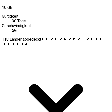
10 GB
Gültigkeit
30 Tage
Geschwindigkeit
5G
118 Länder abgedeckt
🇪🇬 🇦🇱 🇦🇷 🇦🇲 🇦🇿 🇦🇺 🇧🇪
🇧🇴 🇧🇦 🇧🇼