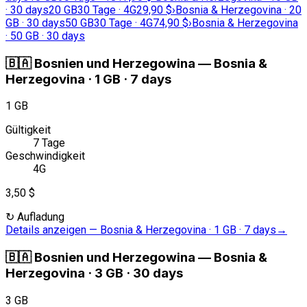
· 30 days
20 GB
30 Tage · 4G
29,90 $
›
Bosnia & Herzegovina · 20
GB · 30 days
50 GB
30 Tage · 4G
74,90 $
›
Bosnia & Herzegovina
· 50 GB · 30 days
🇧🇦
Bosnien und Herzegowina
—
Bosnia &
Herzegovina · 1 GB · 7 days
1 GB
Gültigkeit
7 Tage
Geschwindigkeit
4G
3,50 $
↻
Aufladung
Details anzeigen
—
Bosnia & Herzegovina · 1 GB · 7 days
→
🇧🇦
Bosnien und Herzegowina
—
Bosnia &
Herzegovina · 3 GB · 30 days
3 GB