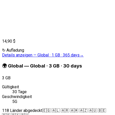
14,90 $
↻
Aufladung
Details anzeigen
—
Global · 1 GB · 365 days
→
🌍
Global
—
Global · 3 GB · 30 days
3 GB
Gültigkeit
30 Tage
Geschwindigkeit
5G
118 Länder abgedeckt
🇪🇬 🇦🇱 🇦🇷 🇦🇲 🇦🇿 🇦🇺 🇧🇪