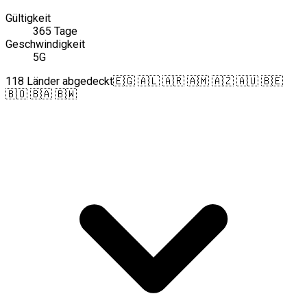
Gültigkeit
365 Tage
Geschwindigkeit
5G
118 Länder abgedeckt
🇪🇬 🇦🇱 🇦🇷 🇦🇲 🇦🇿 🇦🇺 🇧🇪
🇧🇴 🇧🇦 🇧🇼