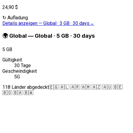
24,90 $
↻
Aufladung
Details anzeigen
—
Global · 3 GB · 30 days
→
🌍
Global
—
Global · 5 GB · 30 days
5 GB
Gültigkeit
30 Tage
Geschwindigkeit
5G
118 Länder abgedeckt
🇪🇬 🇦🇱 🇦🇷 🇦🇲 🇦🇿 🇦🇺 🇧🇪
🇧🇴 🇧🇦 🇧🇼