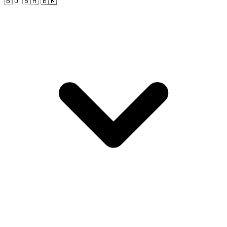
🇧🇴 🇧🇦 🇧🇼