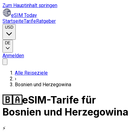
Zum Hauptinhalt springen
eSIM Today
Startseite
Tarife
Ratgeber
USD
DE
Anmelden
Alle Reiseziele
›
Bosnien und Herzegowina
🇧🇦
eSIM-Tarife für
Bosnien und Herzegowina
⚡