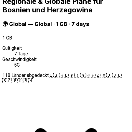
Regionale & Globale Pläne für
Bosnien und Herzegowina
🌍
Global
—
Global · 1 GB · 7 days
1 GB
Gültigkeit
7 Tage
Geschwindigkeit
5G
118 Länder abgedeckt
🇪🇬 🇦🇱 🇦🇷 🇦🇲 🇦🇿 🇦🇺 🇧🇪
🇧🇴 🇧🇦 🇧🇼