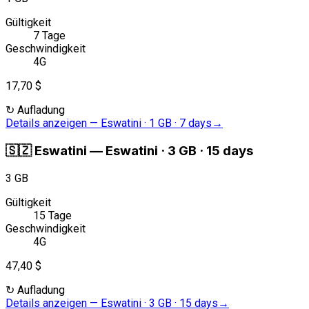
Gültigkeit
7 Tage
Geschwindigkeit
4G
17,70 $
↻
Aufladung
Details anzeigen
—
Eswatini · 1 GB · 7 days
→
🇸🇿
Eswatini
—
Eswatini · 3 GB · 15 days
3 GB
Gültigkeit
15 Tage
Geschwindigkeit
4G
47,40 $
↻
Aufladung
Details anzeigen
—
Eswatini · 3 GB · 15 days
→