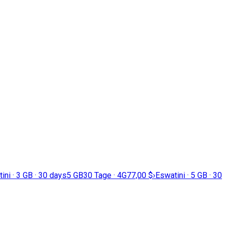
ini · 3 GB · 30 days
5 GB
30 Tage · 4G
77,00 $
›
Eswatini · 5 GB · 30