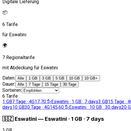
Digitale Lieferung
📦
6 Tarife
für Eswatini
🌍
7 Regionaltarife
mit Abdeckung für Eswatini
Daten
:
Alle
1 GB
3 GB
5 GB
10 GB
10 GB+
Dauer
:
Alle
7 Tage
15 Tage
30 Tage
Sortieren
:
6 Tarife
1 GB
7 Tage · 4G
17,70 $
›
Eswatini · 1 GB · 7 days
3 GB
15 Tage · 4
days
10 GB
30 Tage · 4G
145,60 $
›
Eswatini · 10 GB · 30 days
20 
🇸🇿
Eswatini
—
Eswatini · 1 GB · 7 days
1 GB