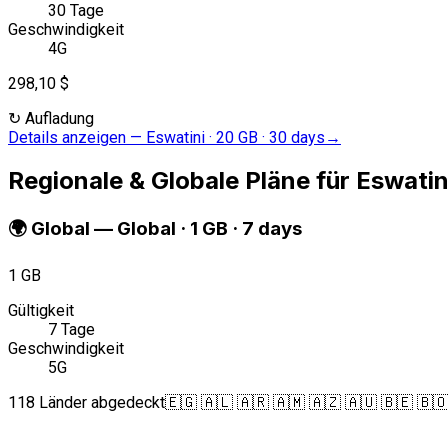
30 Tage
Geschwindigkeit
4G
298,10 $
↻
Aufladung
Details anzeigen
—
Eswatini · 20 GB · 30 days
→
Regionale & Globale Pläne für Eswatin
🌍
Global
—
Global · 1 GB · 7 days
1 GB
Gültigkeit
7 Tage
Geschwindigkeit
5G
118 Länder abgedeckt
🇪🇬 🇦🇱 🇦🇷 🇦🇲 🇦🇿 🇦🇺 🇧🇪 🇧