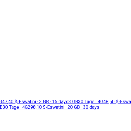
G
47,40 $
›
Eswatini · 3 GB · 15 days
3 GB
30 Tage · 4G
48,50 $
›
Eswat
GB
30 Tage · 4G
298,10 $
›
Eswatini · 20 GB · 30 days