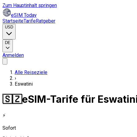
Zum Hauptinhalt springen
eSIM Today
Startseite
Tarife
Ratgeber
USD
DE
Anmelden
Alle Reiseziele
›
Eswatini
🇸🇿
eSIM-Tarife für Eswatin
⚡
Sofort