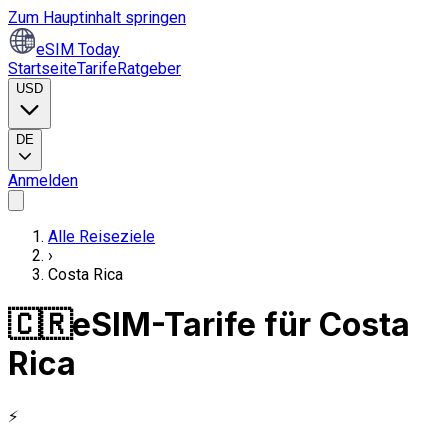
Zum Hauptinhalt springen
eSIM Today
Startseite
Tarife
Ratgeber
USD
DE
Anmelden
Alle Reiseziele
›
Costa Rica
🇨🇷
eSIM-Tarife für Costa
Rica
⚡