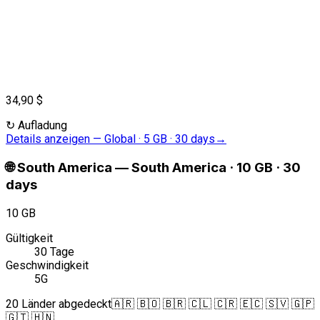
34,90 $
↻
Aufladung
Details anzeigen
—
Global · 5 GB · 30 days
→
🌐
South America
—
South America · 10 GB · 30
days
10 GB
Gültigkeit
30 Tage
Geschwindigkeit
5G
20 Länder abgedeckt
🇦🇷 🇧🇴 🇧🇷 🇨🇱 🇨🇷 🇪🇨 🇸🇻 🇬🇵
🇬🇹 🇭🇳