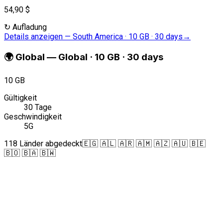
54,90 $
↻
Aufladung
Details anzeigen
—
South America · 10 GB · 30 days
→
🌍
Global
—
Global · 10 GB · 30 days
10 GB
Gültigkeit
30 Tage
Geschwindigkeit
5G
118 Länder abgedeckt
🇪🇬 🇦🇱 🇦🇷 🇦🇲 🇦🇿 🇦🇺 🇧🇪
🇧🇴 🇧🇦 🇧🇼