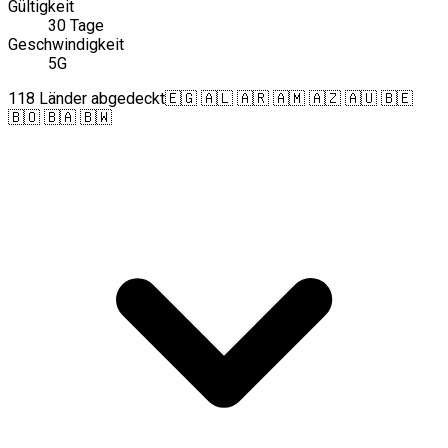
Gültigkeit
30 Tage
Geschwindigkeit
5G
118 Länder abgedeckt
🇪🇬 🇦🇱 🇦🇷 🇦🇲 🇦🇿 🇦🇺 🇧🇪
🇧🇴 🇧🇦 🇧🇼