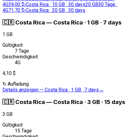
4G
39,00 $
›
Costa Rica · 10 GB · 30 days
20 GB
30 Tage ·
4G
71,70 $
›
Costa Rica · 20 GB · 30 days
🇨🇷
Costa Rica
—
Costa Rica · 1 GB · 7 days
1 GB
Gültigkeit
7 Tage
Geschwindigkeit
4G
4,10 $
↻
Aufladung
Details anzeigen
—
Costa Rica · 1 GB · 7 days
→
🇨🇷
Costa Rica
—
Costa Rica · 3 GB · 15 days
3 GB
Gültigkeit
15 Tage
Geschwindigkeit