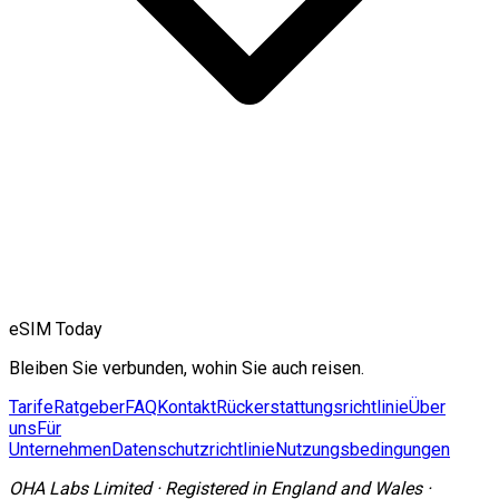
eSIM Today
Bleiben Sie verbunden, wohin Sie auch reisen.
Tarife
Ratgeber
FAQ
Kontakt
Rückerstattungsrichtlinie
Über
uns
Für
Unternehmen
Datenschutzrichtlinie
Nutzungsbedingungen
OHA Labs Limited
·
Registered in
England and Wales
·