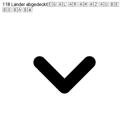
118 Länder abgedeckt
🇪🇬 🇦🇱 🇦🇷 🇦🇲 🇦🇿 🇦🇺 🇧🇪
🇧🇴 🇧🇦 🇧🇼