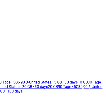
0 Tage · 5G
6,90 $
›
United States · 5 GB · 30 days
10 GB
30 Tage ·
nited States · 20 GB · 30 days
20 GB
90 Tage · 5G
34,90 $
›
United
 GB · 180 days