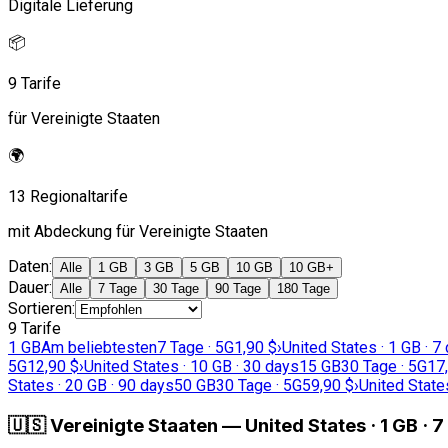
Digitale Lieferung
📦
9 Tarife
für Vereinigte Staaten
🌍
13 Regionaltarife
mit Abdeckung für Vereinigte Staaten
Daten
:
Alle
1 GB
3 GB
5 GB
10 GB
10 GB+
Dauer
:
Alle
7 Tage
30 Tage
90 Tage
180 Tage
Sortieren
:
9 Tarife
1 GB
Am beliebtesten
7 Tage · 5G
1,90 $
›
United States · 1 GB · 7
5G
12,90 $
›
United States · 10 GB · 30 days
15 GB
30 Tage · 5G
17
States · 20 GB · 90 days
50 GB
30 Tage · 5G
59,90 $
›
United State
🇺🇸
Vereinigte Staaten
—
United States · 1 GB · 