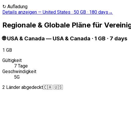
↻
Aufladung
Details anzeigen
—
United States · 50 GB · 180 days
→
Regionale & Globale Pläne für Vereini
🌐
USA & Canada
—
USA & Canada · 1 GB · 7 days
1 GB
Gültigkeit
7 Tage
Geschwindigkeit
5G
2 Länder abgedeckt
🇨🇦 🇺🇸