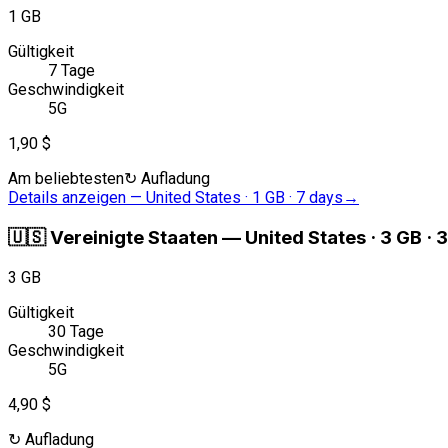
1 GB
Gültigkeit
7 Tage
Geschwindigkeit
5G
1,90 $
Am beliebtesten
↻
Aufladung
Details anzeigen
—
United States · 1 GB · 7 days
→
🇺🇸
Vereinigte Staaten
—
United States · 3 GB · 
3 GB
Gültigkeit
30 Tage
Geschwindigkeit
5G
4,90 $
↻
Aufladung