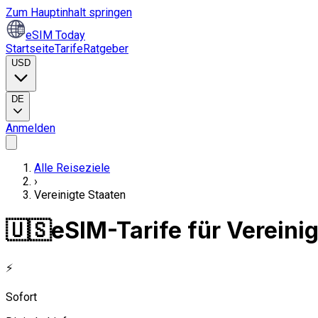
Zum Hauptinhalt springen
eSIM Today
Startseite
Tarife
Ratgeber
USD
DE
Anmelden
Alle Reiseziele
›
Vereinigte Staaten
🇺🇸
eSIM-Tarife für Vereini
⚡
Sofort