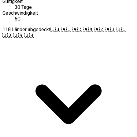
Gültigkeit
30 Tage
Geschwindigkeit
5G
118 Länder abgedeckt
🇪🇬 🇦🇱 🇦🇷 🇦🇲 🇦🇿 🇦🇺 🇧🇪
🇧🇴 🇧🇦 🇧🇼