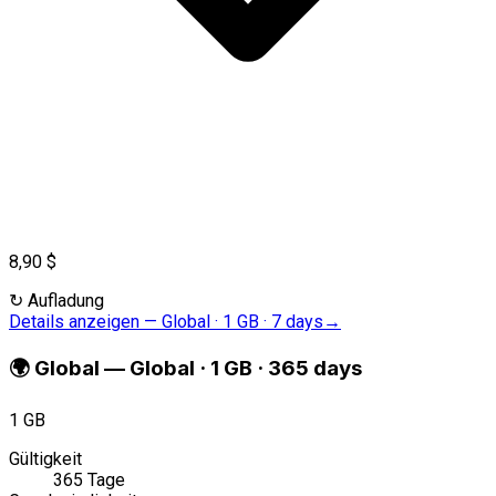
8,90 $
↻
Aufladung
Details anzeigen
—
Global · 1 GB · 7 days
→
🌍
Global
—
Global · 1 GB · 365 days
1 GB
Gültigkeit
365 Tage