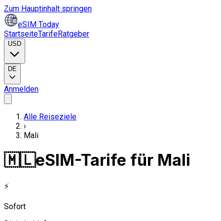
Zum Hauptinhalt springen
eSIM Today
Startseite
Tarife
Ratgeber
USD
DE
Anmelden
Alle Reiseziele
›
Mali
🇲🇱
eSIM-Tarife für Mali
⚡
Sofort