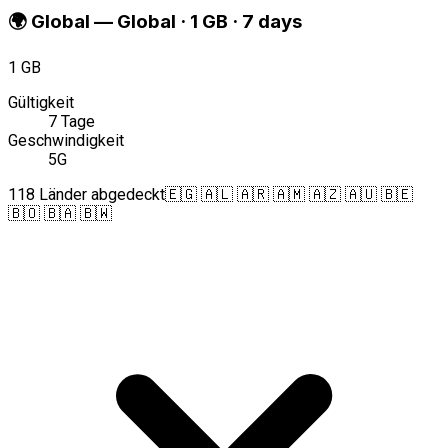
🌍
Global
—
Global · 1 GB · 7 days
1 GB
Gültigkeit
7 Tage
Geschwindigkeit
5G
118 Länder abgedeckt
🇪🇬 🇦🇱 🇦🇷 🇦🇲 🇦🇿 🇦🇺 🇧🇪
🇧🇴 🇧🇦 🇧🇼