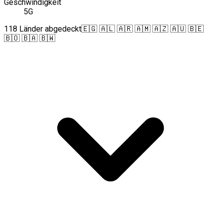
Geschwindigkeit
5G
118 Länder abgedeckt
🇪🇬 🇦🇱 🇦🇷 🇦🇲 🇦🇿 🇦🇺 🇧🇪
🇧🇴 🇧🇦 🇧🇼