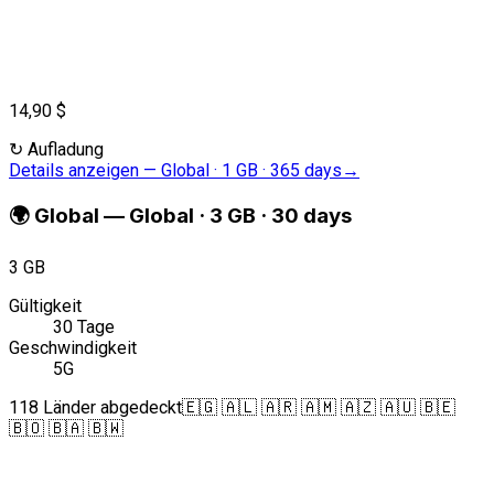
14,90 $
↻
Aufladung
Details anzeigen
—
Global · 1 GB · 365 days
→
🌍
Global
—
Global · 3 GB · 30 days
3 GB
Gültigkeit
30 Tage
Geschwindigkeit
5G
118 Länder abgedeckt
🇪🇬 🇦🇱 🇦🇷 🇦🇲 🇦🇿 🇦🇺 🇧🇪
🇧🇴 🇧🇦 🇧🇼