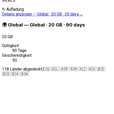
99,90 $
↻
Aufladung
Details anzeigen
—
Global · 20 GB · 30 days
→
🌍
Global
—
Global · 20 GB · 90 days
20 GB
Gültigkeit
90 Tage
Geschwindigkeit
5G
118 Länder abgedeckt
🇪🇬 🇦🇱 🇦🇷 🇦🇲 🇦🇿 🇦🇺 🇧🇪
🇧🇴 🇧🇦 🇧🇼