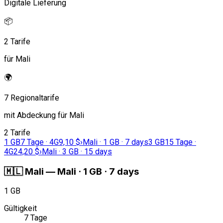
Digitale Lieferung
📦
2 Tarife
für Mali
🌍
7 Regionaltarife
mit Abdeckung für Mali
2 Tarife
1 GB
7 Tage · 4G
9,10 $
›
Mali · 1 GB · 7 days
3 GB
15 Tage ·
4G
24,20 $
›
Mali · 3 GB · 15 days
🇲🇱
Mali
—
Mali · 1 GB · 7 days
1 GB
Gültigkeit
7 Tage