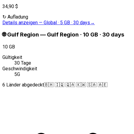
34,90 $
↻
Aufladung
Details anzeigen
—
Global · 5 GB · 30 days
→
🌐
Gulf Region
—
Gulf Region · 10 GB · 30 days
10 GB
Gültigkeit
30 Tage
Geschwindigkeit
5G
6 Länder abgedeckt
🇧🇭 🇮🇶 🇶🇦 🇰🇼 🇸🇦 🇦🇪