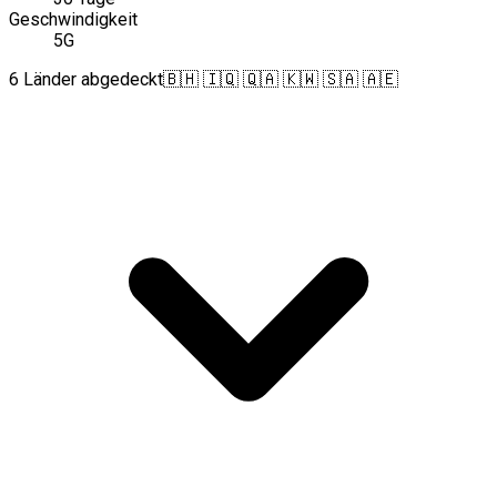
Geschwindigkeit
5G
6 Länder abgedeckt
🇧🇭 🇮🇶 🇶🇦 🇰🇼 🇸🇦 🇦🇪