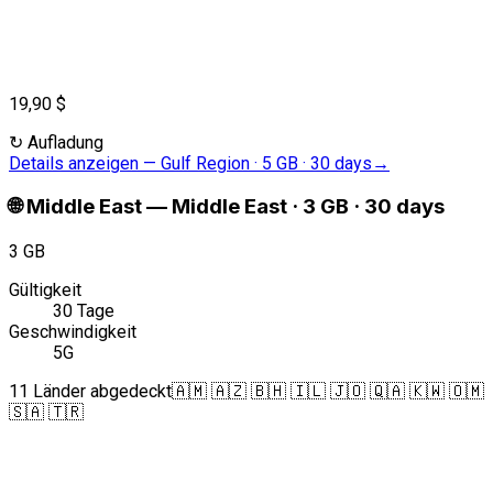
19,90 $
↻
Aufladung
Details anzeigen
—
Gulf Region · 5 GB · 30 days
→
🌐
Middle East
—
Middle East · 3 GB · 30 days
3 GB
Gültigkeit
30 Tage
Geschwindigkeit
5G
11 Länder abgedeckt
🇦🇲 🇦🇿 🇧🇭 🇮🇱 🇯🇴 🇶🇦 🇰🇼 🇴🇲
🇸🇦 🇹🇷