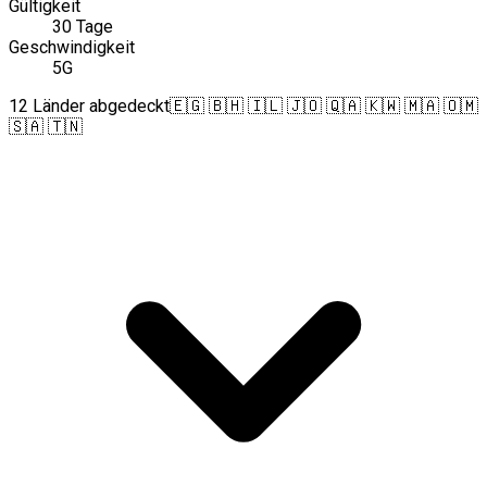
Gültigkeit
30 Tage
Geschwindigkeit
5G
12 Länder abgedeckt
🇪🇬 🇧🇭 🇮🇱 🇯🇴 🇶🇦 🇰🇼 🇲🇦 🇴🇲
🇸🇦 🇹🇳