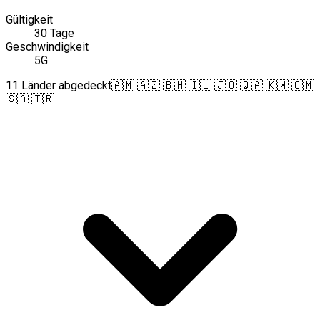
Gültigkeit
30 Tage
Geschwindigkeit
5G
11 Länder abgedeckt
🇦🇲 🇦🇿 🇧🇭 🇮🇱 🇯🇴 🇶🇦 🇰🇼 🇴🇲
🇸🇦 🇹🇷