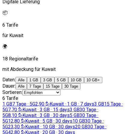
Digitale Lieferung
📦
6 Tarife
für Kuwait
🌍
18 Regionaltarife
mit Abdeckung für Kuwait
Daten
:
Alle
1 GB
3 GB
5 GB
10 GB
10 GB+
Dauer
:
Alle
7 Tage
15 Tage
30 Tage
Sortieren
:
6 Tarife
1 GB
7 Tage · 5G
2,90 $
›
Kuwait · 1 GB · 7 days
3 GB
15 Tage ·
5G
7,70 $
›
Kuwait · 3 GB · 15 days
3 GB
30 Tage ·
5G
8,10 $
›
Kuwait · 3 GB · 30 days
5 GB
30 Tage ·
5G
12,80 $
›
Kuwait · 5 GB · 30 days
10 GB
30 Tage ·
5G
23,30 $
›
Kuwait · 10 GB · 30 days
20 GB
30 Tage ·
5G
42,80 $
›
Kuwait · 20 GB · 30 days