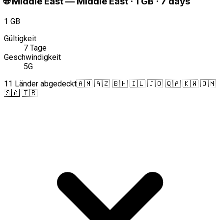
🌐
Middle East
—
Middle East · 1 GB · 7 days
1 GB
Gültigkeit
7 Tage
Geschwindigkeit
5G
11 Länder abgedeckt
🇦🇲 🇦🇿 🇧🇭 🇮🇱 🇯🇴 🇶🇦 🇰🇼 🇴🇲
🇸🇦 🇹🇷