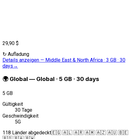
29,90 $
↻
Aufladung
Details anzeigen
—
Middle East & North Africa · 3 GB · 30
days
→
🌍
Global
—
Global · 5 GB · 30 days
5 GB
Gültigkeit
30 Tage
Geschwindigkeit
5G
118 Länder abgedeckt
🇪🇬 🇦🇱 🇦🇷 🇦🇲 🇦🇿 🇦🇺 🇧🇪
🇧🇴 🇧🇦 🇧🇼