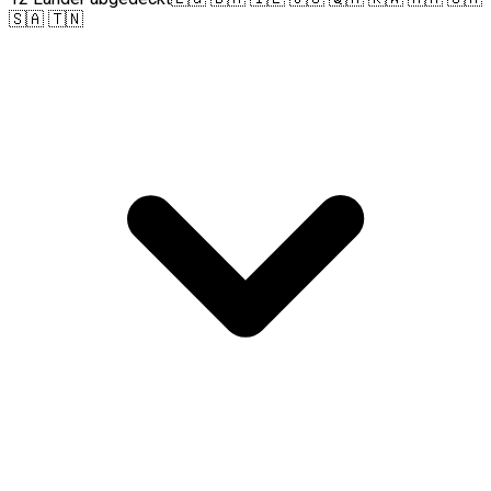
🇸🇦 🇹🇳