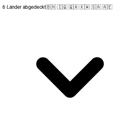
6 Länder abgedeckt
🇧🇭 🇮🇶 🇶🇦 🇰🇼 🇸🇦 🇦🇪