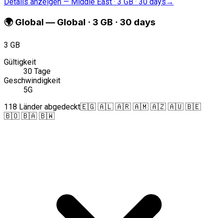
Details anzeigen
—
Middle East · 3 GB · 30 days
→
🌍
Global
—
Global · 3 GB · 30 days
3 GB
Gültigkeit
30 Tage
Geschwindigkeit
5G
118 Länder abgedeckt
🇪🇬 🇦🇱 🇦🇷 🇦🇲 🇦🇿 🇦🇺 🇧🇪
🇧🇴 🇧🇦 🇧🇼