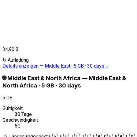
34,90 $
↻
Aufladung
Details anzeigen
—
Middle East · 5 GB · 30 days
→
🌐
Middle East & North Africa
—
Middle East &
North Africa · 5 GB · 30 days
5 GB
Gültigkeit
30 Tage
Geschwindigkeit
5G
12 Länder abgedeckt
🇪🇬 🇧🇭 🇮🇱 🇯🇴 🇶🇦 🇰🇼 🇲🇦 🇴🇲