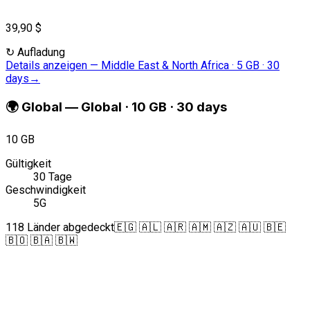
39,90 $
↻
Aufladung
Details anzeigen
—
Middle East & North Africa · 5 GB · 30
days
→
🌍
Global
—
Global · 10 GB · 30 days
10 GB
Gültigkeit
30 Tage
Geschwindigkeit
5G
118 Länder abgedeckt
🇪🇬 🇦🇱 🇦🇷 🇦🇲 🇦🇿 🇦🇺 🇧🇪
🇧🇴 🇧🇦 🇧🇼