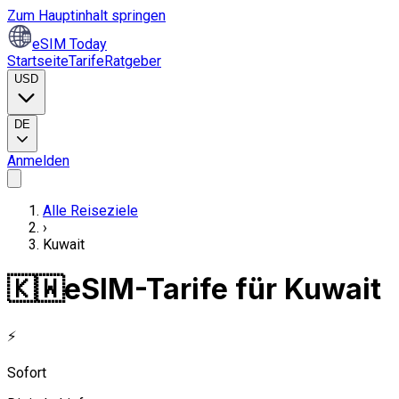
Zum Hauptinhalt springen
eSIM Today
Startseite
Tarife
Ratgeber
USD
DE
Anmelden
Alle Reiseziele
›
Kuwait
🇰🇼
eSIM-Tarife für Kuwait
⚡
Sofort