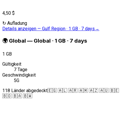
4,50 $
↻
Aufladung
Details anzeigen
—
Gulf Region · 1 GB · 7 days
→
🌍
Global
—
Global · 1 GB · 7 days
1 GB
Gültigkeit
7 Tage
Geschwindigkeit
5G
118 Länder abgedeckt
🇪🇬 🇦🇱 🇦🇷 🇦🇲 🇦🇿 🇦🇺 🇧🇪
🇧🇴 🇧🇦 🇧🇼