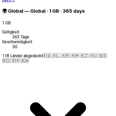
days
→
🌍
Global
—
Global · 1 GB · 365 days
1 GB
Gültigkeit
365 Tage
Geschwindigkeit
5G
118 Länder abgedeckt
🇪🇬 🇦🇱 🇦🇷 🇦🇲 🇦🇿 🇦🇺 🇧🇪
🇧🇴 🇧🇦 🇧🇼