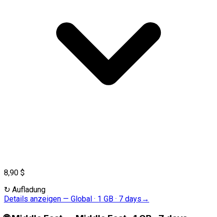
8,90 $
↻
Aufladung
Details anzeigen
—
Global · 1 GB · 7 days
→