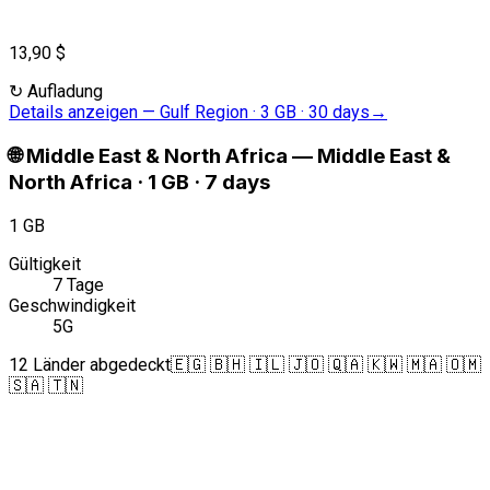
13,90 $
↻
Aufladung
Details anzeigen
—
Gulf Region · 3 GB · 30 days
→
🌐
Middle East & North Africa
—
Middle East &
North Africa · 1 GB · 7 days
1 GB
Gültigkeit
7 Tage
Geschwindigkeit
5G
12 Länder abgedeckt
🇪🇬 🇧🇭 🇮🇱 🇯🇴 🇶🇦 🇰🇼 🇲🇦 🇴🇲
🇸🇦 🇹🇳