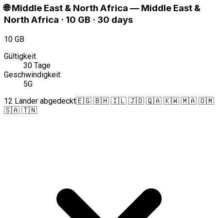
🌐
Middle East & North Africa
—
Middle East &
North Africa · 10 GB · 30 days
10 GB
Gültigkeit
30 Tage
Geschwindigkeit
5G
12 Länder abgedeckt
🇪🇬 🇧🇭 🇮🇱 🇯🇴 🇶🇦 🇰🇼 🇲🇦 🇴🇲
🇸🇦 🇹🇳