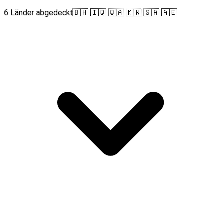
6 Länder abgedeckt
🇧🇭 🇮🇶 🇶🇦 🇰🇼 🇸🇦 🇦🇪