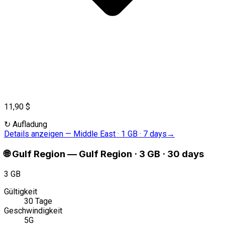
11,90 $
↻
Aufladung
Details anzeigen
—
Middle East · 1 GB · 7 days
→
🌐
Gulf Region
—
Gulf Region · 3 GB · 30 days
3 GB
Gültigkeit
30 Tage
Geschwindigkeit
5G