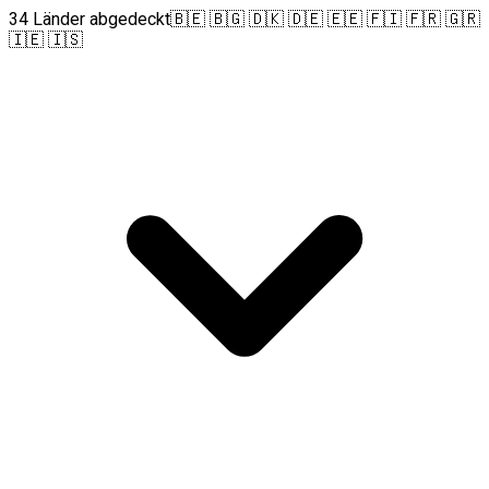
34 Länder abgedeckt
🇧🇪 🇧🇬 🇩🇰 🇩🇪 🇪🇪 🇫🇮 🇫🇷 🇬🇷
🇮🇪 🇮🇸