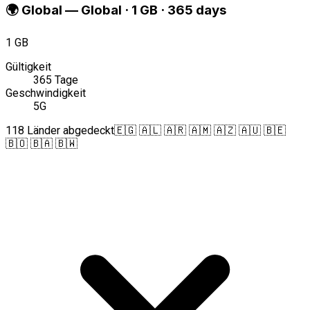
🌍
Global
—
Global · 1 GB · 365 days
1 GB
Gültigkeit
365 Tage
Geschwindigkeit
5G
118 Länder abgedeckt
🇪🇬 🇦🇱 🇦🇷 🇦🇲 🇦🇿 🇦🇺 🇧🇪
🇧🇴 🇧🇦 🇧🇼