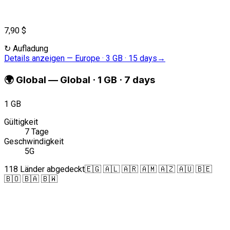
7,90 $
↻
Aufladung
Details anzeigen
—
Europe · 3 GB · 15 days
→
🌍
Global
—
Global · 1 GB · 7 days
1 GB
Gültigkeit
7 Tage
Geschwindigkeit
5G
118 Länder abgedeckt
🇪🇬 🇦🇱 🇦🇷 🇦🇲 🇦🇿 🇦🇺 🇧🇪
🇧🇴 🇧🇦 🇧🇼