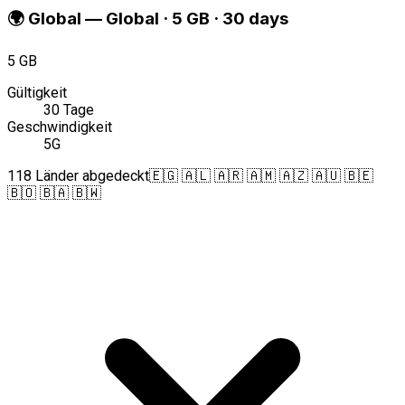
🌍
Global
—
Global · 5 GB · 30 days
5 GB
Gültigkeit
30 Tage
Geschwindigkeit
5G
118 Länder abgedeckt
🇪🇬 🇦🇱 🇦🇷 🇦🇲 🇦🇿 🇦🇺 🇧🇪
🇧🇴 🇧🇦 🇧🇼