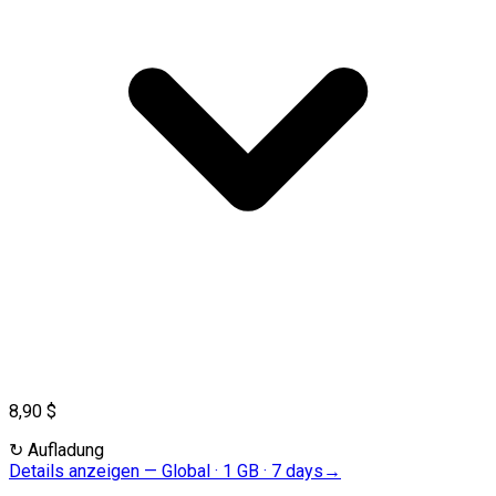
8,90 $
↻
Aufladung
Details anzeigen
—
Global · 1 GB · 7 days
→