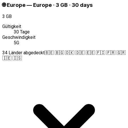
🌐
Europe
—
Europe · 3 GB · 30 days
3 GB
Gültigkeit
30 Tage
Geschwindigkeit
5G
34 Länder abgedeckt
🇧🇪 🇧🇬 🇩🇰 🇩🇪 🇪🇪 🇫🇮 🇫🇷 🇬🇷
🇮🇪 🇮🇸