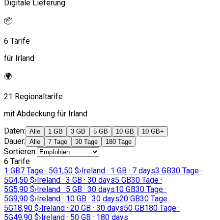
Digitale Lieferung
📦
6 Tarife
für Irland
🌍
21 Regionaltarife
mit Abdeckung für Irland
Daten
:
Alle
1 GB
3 GB
5 GB
10 GB
10 GB+
Dauer
:
Alle
7 Tage
30 Tage
180 Tage
Sortieren
:
6 Tarife
1 GB
7 Tage · 5G
1,50 $
›
Ireland · 1 GB · 7 days
3 GB
30 Tage ·
5G
4,50 $
›
Ireland · 3 GB · 30 days
5 GB
30 Tage ·
5G
5,90 $
›
Ireland · 5 GB · 30 days
10 GB
30 Tage ·
5G
9,90 $
›
Ireland · 10 GB · 30 days
20 GB
30 Tage ·
5G
18,90 $
›
Ireland · 20 GB · 30 days
50 GB
180 Tage ·
5G
49,90 $
›
Ireland · 50 GB · 180 days