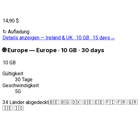
14,90 $
↻
Aufladung
Details anzeigen
—
Ireland & UK · 10 GB · 15 days
→
🌐
Europe
—
Europe · 10 GB · 30 days
10 GB
Gültigkeit
30 Tage
Geschwindigkeit
5G
34 Länder abgedeckt
🇧🇪 🇧🇬 🇩🇰 🇩🇪 🇪🇪 🇫🇮 🇫🇷 🇬🇷
🇮🇪 🇮🇸