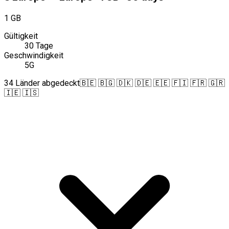
1 GB
Gültigkeit
30 Tage
Geschwindigkeit
5G
34 Länder abgedeckt
🇧🇪 🇧🇬 🇩🇰 🇩🇪 🇪🇪 🇫🇮 🇫🇷 🇬🇷
🇮🇪 🇮🇸