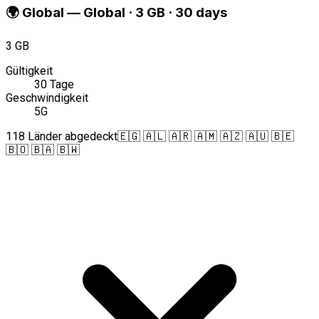
🌍
Global
—
Global · 3 GB · 30 days
3 GB
Gültigkeit
30 Tage
Geschwindigkeit
5G
118 Länder abgedeckt
🇪🇬 🇦🇱 🇦🇷 🇦🇲 🇦🇿 🇦🇺 🇧🇪
🇧🇴 🇧🇦 🇧🇼