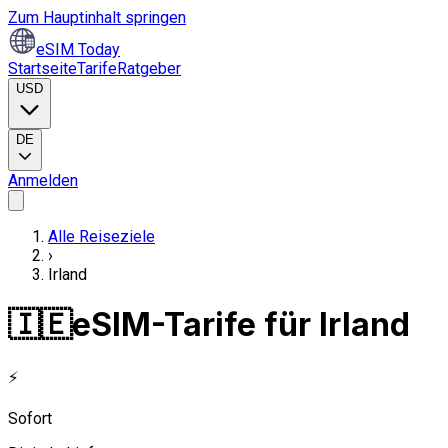
Zum Hauptinhalt springen
eSIM Today
Startseite
Tarife
Ratgeber
USD
DE
Anmelden
Alle Reiseziele
›
Irland
🇮🇪
eSIM-Tarife für Irland
⚡
Sofort