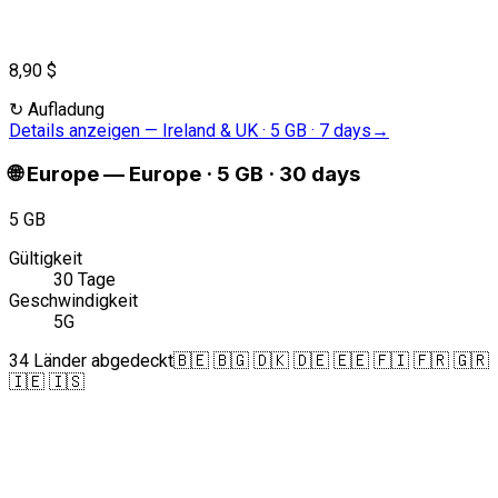
8,90 $
↻
Aufladung
Details anzeigen
—
Ireland & UK · 5 GB · 7 days
→
🌐
Europe
—
Europe · 5 GB · 30 days
5 GB
Gültigkeit
30 Tage
Geschwindigkeit
5G
34 Länder abgedeckt
🇧🇪 🇧🇬 🇩🇰 🇩🇪 🇪🇪 🇫🇮 🇫🇷 🇬🇷
🇮🇪 🇮🇸