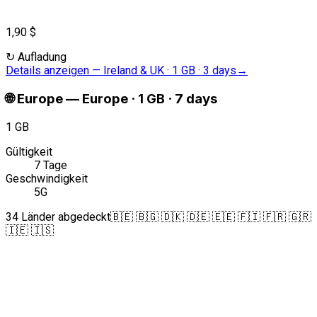
1,90 $
↻
Aufladung
Details anzeigen
—
Ireland & UK · 1 GB · 3 days
→
🌐
Europe
—
Europe · 1 GB · 7 days
1 GB
Gültigkeit
7 Tage
Geschwindigkeit
5G
34 Länder abgedeckt
🇧🇪 🇧🇬 🇩🇰 🇩🇪 🇪🇪 🇫🇮 🇫🇷 🇬🇷
🇮🇪 🇮🇸